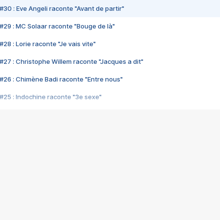
#30 : Eve Angeli raconte "Avant de partir"
#29 : MC Solaar raconte "Bouge de là"
28 : Lorie raconte "Je vais vite"
#27 : Christophe Willem raconte "Jacques a dit"
#26 : Chimène Badi raconte "Entre nous"
#25 : Indochine raconte "3e sexe"
#24 : Zaho raconte "C'est chelou"
#23 : Patrick Bruel raconte "Au café des délices"
#22 : Kyo raconte "Le chemin"
#21 : Nolwenn Leroy raconte "Cassé"
#20 : Patrick Hernandez raconte "Born to be alive"
#19 : Lorie raconte "Près de moi"