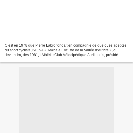
C’est en 1978 que Pierre Labro fondait en compagnie de quelques adeptes
du sport cycliste, l’ACVA « Amicale Cycliste de la Vallée d’Authre », qui
deviendra, dès 1981, l’Athlétic Club Vélocipédique Aurillacois, présidé
depuis 1983 par André Valadou. C’est...