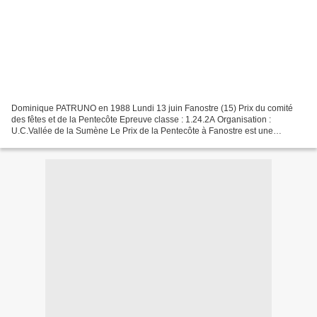
Dominique PATRUNO en 1988 Lundi 13 juin Fanostre (15) Prix du comité
des fêtes et de la Pentecôte Epreuve classe : 1.24.2A Organisation :
U.C.Vallée de la Sumène Le Prix de la Pentecôte à Fanostre est une
épreuve très ancienne, puisque l'on retrouve trace...