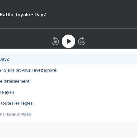
 Battle Royale - DayZ
 DayZ
 a 13 ans (et vous l'avez ignoré)
e (littéralement)
im Rayan
 toutes les règles
s les jeux vidéo
us choquant de Rockstar ? - Le scandale BULLY
e plus moche de Steam