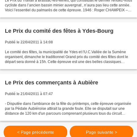
Le Prix du Travail à Brassac-les-Mines, qui constituait le dernier rendez-vous
cycliste dans l’ancien bassin minier auvergnat , n’aura pas lieu cette année.
Voici l’essentiel du palmarès de cette épreuve. 1946 : Roger CHAMPEIX –
Antoine GOMEZ – PRULHIERE...
Le Prix du comité des fêtes à Ydes-Bourg
Publié le 22/04/2011 à 14:08
Le comité des fêtes, la municipalité de Ydes et l'U.C.Vallée de la Sumène
organisent, dimanche le traditionnel Grand prix du comité des fêtes dont le
départ sera donné à 15h. Cette épreuve est une des belles classiques
cantaliennes de début de saison,...
Le Prix des commerçants à Aubière
Publié le 21/04/2011 à 07:47
- Disputée dans l'ambiance de la fête du printemps, cette épreuve organisée
par la Pédale Aubiéroise attirait la grande foule. Elle se disputait sur une
distance de 120 km d'un parcours comprenant plusieurs tous du circuit
Aubière, Romagnat, Beaumont,...
< Page précédente
Page suivante >