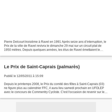
Pierre Delcourt troisième à Ravel en 1991 Après seize ans d’interruption, le
Prix de la ville de Ravel revivra le dimanche 29 mai sur un circuit plat de
1950 mètres. Depuis quelques années, les élus de Ravel émettaient le
souhait de relancer l’organisation...
Le Prix de Saint-Caprais (palmarès)
Publié le 12/05/2011 à 15:09
Depuis le printemps 2008, le Prix du comité des fêtes à Saint-Caprais (03)
ne figure plus au calendrier FFC, il aura lieu samedi prochain en UFOLEP
avec le concours de Commentry Cycliste. C'est l'occasion de revenir sur les
dernières éditions d'une épreuve...