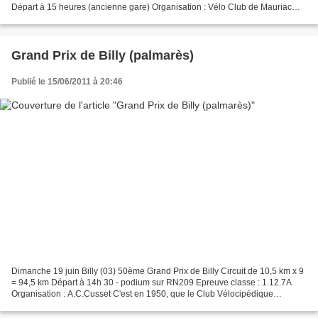
Départ à 15 heures (ancienne gare) Organisation : Vélo Club de Mauriac
Les derniers podiums 1981 : Pierre...
Grand Prix de Billy (palmarès)
Publié le 15/06/2011 à 20:46
Dimanche 19 juin Billy (03) 50ème Grand Prix de Billy Circuit de 10,5 km x 9
= 94,5 km Départ à 14h 30 - podium sur RN209 Epreuve classe : 1.12.7A
Organisation : A.C.Cusset C'est en 1950, que le Club Vélocipédique
Vichyssois (C.V.V.) a organisé la première...