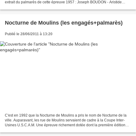
extrait du palmarès de cette épreuve 1957 : Joseph BOUDON - Aristide
TARRI - Jean BOIS 1963 : Jacky CHANTELOUVE...
Nocturne de Moulins (les engagés+palmarès)
Publié le 28/06/2011 à 13:20
C'est en 1992 que la Nocturne de Moulins a pris le nom de Nocturne de la
ville. Auparavant, les rue de Moulins servaient de cadre à la Coupe Inter-
Usines U.S.C.A.M. Une épreuve richement dotée dont la première édition
date de 1972. NOCTURNE DE LA VILLE...