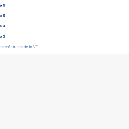
e 6
e 5
e 4
e 3
s créatrices de la VF !
e 2
e 1
e Mektoub My Love arrive enfin ! Rencontre avec Shaïn Boumedine et Sal
i : après Toni en famille
elle réalise le bouleversant Dites lui que je l'aime
ais ! Rencontre autour de Vie privée de Rebecca Zlotowski
 de Marguerite, Grave... Rencontre avec Ella Rumpf