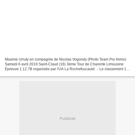
Maxime Urruty en compagnie de Nicolas Vogondy (Photo Team Pro Immo)
Samedi 6 avril 2019 Saint-Claud (16) 3ème Tour de Charente Limousine
Epreuve 1.12.7B organisée par l'UA La Rochefoucauld . - Le classement 1 :
Maxime URRUTY (Team Pro Immo Nicolas Roux)...
Publicité