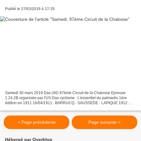
Publié le 27/03/2019 à 17:35
Samedi 30 mars 2019 Dax (40) 97ème Circuit de la Chalosse Epreuve
1.24.2B organisée par l'US Dax cyclisme . L'essentiel du palmarès 1ère
édition en 1911 16/04/1911 : BARRUCQ - SAUSSEDE - LAPIQUE 1912 :
DUMAS 1913 à 1919 : non organisé 04/04/1920 : J....
< Page précédente
Page suivante >
Hébergé par Overblog