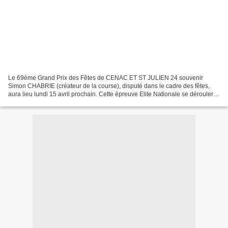
Le 69ème Grand Prix des Fêtes de CENAC ET ST JULIEN 24 souvenir
Simon CHABRIE (créateur de la course), disputé dans le cadre des fêtes,
aura lieu lundi 15 avril prochain. Cette épreuve Elite Nationale se déroulera
à partir de 14 h 45 sur le traditionnel...