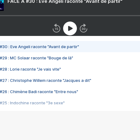
FACE A #30 : Eve Angeli raconte "Avant de partir"
#30 : Eve Angeli raconte "Avant de partir"
#29 : MC Solaar raconte "Bouge de là"
28 : Lorie raconte "Je vais vite"
#27 : Christophe Willem raconte "Jacques a dit"
#26 : Chimène Badi raconte "Entre nous"
#25 : Indochine raconte "3e sexe"
#24 : Zaho raconte "C'est chelou"
#23 : Patrick Bruel raconte "Au café des délices"
#22 : Kyo raconte "Le chemin"