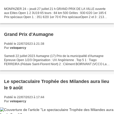
MONPAZIER 24 – jeudi 27 juillet 21 h GRAND PRIX DE LA VILLE ouverte
aux Elites Open 1 2 3U19 65 tours : 84 km 500 Grilles : 930 €/20 1er 185 €
Prix spéciaux Open 1. : 351 €/20 1er 70 € Prix spéciauxOpen 2 et 3 : 213
€/15 1er 43 € Primes : 1500 €. Le challenge...
Grand Prix d'Aumagne
Publié le 22/07/2023 à 21:38
Par
veloquercy
Samedi 22 juillet 2023 Aumagne (17) Prix de la municipalité d'Aumagne
Epreuve Open 1/2/3 Organisation : UV Angérienne . Top 5 1 : Tiago
FERREIRA (Pédale Saint-Florent Niort) 2 : Clément BOIRIVANT (VCCO La
Rochelle) 3 : Victor HERBRETEAU (UC Cholet) 4...
Le spectaculaire Trophée des Milandes aura lieu
le 9 août
Publié le 22/07/2023 à 17:44
Par
veloquercy