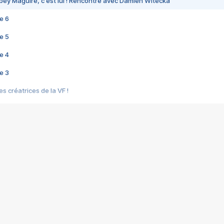
bey Maguire, c'est lui ! Rencontre avec Damien Witecka
e 6
e 5
e 4
e 3
s créatrices de la VF !
e 2
e 1
e Mektoub My Love arrive enfin ! Rencontre avec Shaïn Boumedine et Sal
i : après Toni en famille
elle réalise le bouleversant Dites lui que je l'aime
ais ! Rencontre autour de Vie privée de Rebecca Zlotowski
 de Marguerite, Grave... Rencontre avec Ella Rumpf