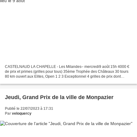
CASTELNAUD LA CHAPELLE - Les Milandes– mercredi9 août 15h 4000 €
de prix et primes (grilles pour tous) 35ème Trophée des Châteaux 30 tours
80 km ouvert aux Elites, Open 1 2 3 Exceptionnel 4 grilles de prix dont
Scratch : 930/20 1er 185 € et Prix Spéciaux...
Jeudi, Grand Prix de la ville de Monpazier
Publié le 22/07/2023 à 17:31
Par
veloquercy