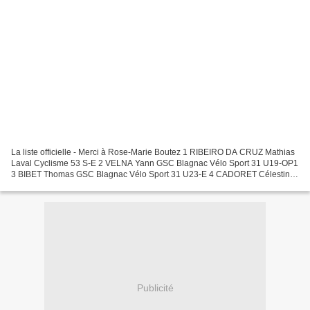
La liste officielle - Merci à Rose-Marie Boutez 1 RIBEIRO DA CRUZ Mathias
Laval Cyclisme 53 S-E 2 VELNA Yann GSC Blagnac Vélo Sport 31 U19-OP1
3 BIBET Thomas GSC Blagnac Vélo Sport 31 U23-E 4 CADORET Célestin
GSC Blagnac Velo Sport 31 U23-OP1 5 ROUANET...
Publicité