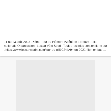
11 au 13 août 2023 15ème Tour du Piémont Pyrénéen Epreuve : Elite
nationale Organisation : Lescar Vélo Sport . Toutes les infos sont en ligne sur
: https://www.lescarvsprint.com/tour-du-pi%C3%A9mon-2021 (lien en bas de
page) . - L'ensemble des podiums...