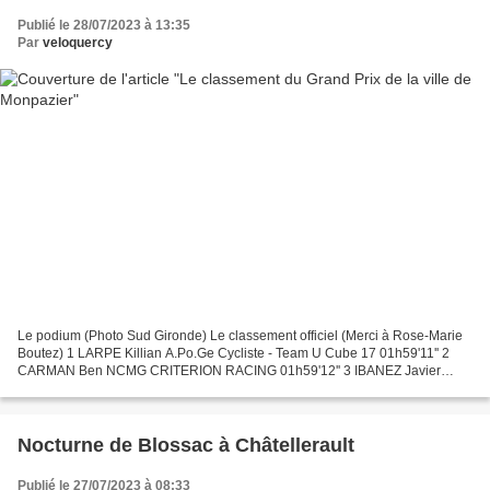
Publié le 28/07/2023 à 13:35
Par
veloquercy
Le podium (Photo Sud Gironde) Le classement officiel (Merci à Rose-Marie
Boutez) 1 LARPE Killian A.Po.Ge Cycliste - Team U Cube 17 01h59'11'' 2
CARMAN Ben NCMG CRITERION RACING 01h59'12'' 3 IBANEZ Javier
CAJA RURAL ALEA 02h00'04'' 4 BOISSIERE Antonin...
Nocturne de Blossac à Châtellerault
Publié le 27/07/2023 à 08:33