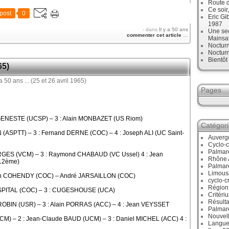
Route d
Ce soir
post
0
Eric Gi
1987
-
dans
Il y a 50 ans
Une sec
commenter cet article
…
Mainsa
Noctur
Noctur
Bientô
65)
Pages
 GENESTE (UCSP) – 3 : Alain MONBAZET (US Riom)
Catégor
 (ASPTT) – 3 : Fernand DERNE (COC) – 4 : Joseph ALI (UC Saint-
Auverg
Cyclo-c
Palmar
RGES (VCM) – 3 : Raymond CHABAUD (VC Ussel) 4 : Jean
Rhône 
12ème)
Palmar
Limous
ain COHENDY (COC) – André JARSAILLON (COC)
cyclo-c
Région
HOSPITAL (COC) – 3 : CUGESHOUSE (UCA)
Critéri
Résulta
 ROBIN (USR) – 3 : Alain PORRAS (ACC) – 4 : Jean VEYSSET
Palmar
Nouvell
M) – 2 : Jean-Claude BAUD (UCM) – 3 : Daniel MICHEL (ACC) 4 :
Langue