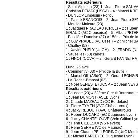
Résultats extérieurs
- Saint-Alpinien (23) 1 : Jean-Pierre SAU
Christian DEMAY (USGA) – 4 : Marcel KR
- DUNLOP Limousin / Poitou
1 : Patrick FRANCOIS – 2 : Jean-Pierre
- Moutier-Malcard (23)
1 : Jacques PRADEAU (CRCL) – 2 : Hubert
GIRAUD (AC Creusoise) – 5 : Albert PETE
- Bussière-Dunoise (87) « 15ème Prix de 
1 : Guy PRADEL (VC Ussel) – 2 : Michel
- Challuy (58)
1 : Xavier PHELY (UdCM) – 2 : FRADIN (Ne
- Vauzelles (58) cadets
1 : FINOT (CCVV) – 2 : Gérard PANNETRAT 
-
Lundi 26 avril
- Commentry (03) « Prix de la Butte »
1 : Marcel GIL (ASdG) – 2 : Gérard BONG
- La-Roche-Bransat (03)
1 : Noël GENESTE (UCSP – 2 : Jean VEY
Résultats extérieurs
-
Boussac (23) « 33ème Circuit Boussaqui
1 : Jean DUMONT (ASEB Lyon)
2 : Claude MAZEAUD (CC Bordelais)
3 : Pierre TYMEN (AVC Châteauroux)
4 : Jacky REBOUR (AVC Châteauroux)
5 : Robert DUCARD (EC Duquesne Lyon)
6 : Jacky CHANTELOUVE (Vélo Griffon Lyo
7 : Henri CIELESKA (VS Nevers)
8 : René SERRE (VC de Mauriac)
9 : Jean-Claude PELLEGRINO (UdC Mouli
10 : Michel BARLE (EC Duquesne Lyon)