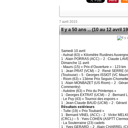
Re
7 avril 2015
Il y a 50 ans ... (10 au 12 avril 1
Samedi 10 avril
- Aulnat (63) « Kilomètre Rustines Auvergn
1 : Alain PORRAS (ACC) – 2 : Claude LAV
Dimanche 11 avril
- Maurs (15) « Prix d’Ouverture » - 123 km
1 : Jean PRAT (VCM) – 2 : René SERRE (V
(Toulouse) – 5 : Georges ISSIOT (VC Maur
- Riom (63) « 13ème Prix Seguin-Chomette
1 : Alain MONBAZET (US Riom) – 2 : Géra
Commentry)
- Aubière (63) « Prix du Printemps »
1 : Georges EXTRAT (UCM) – 2 : Bernar
- Le Puy (43) « Tournoi des espoirs »
1 : Jean-Claude BAUD (UCM) – 2 : Gérar
Résultats extérieurs
- Tulle (19) « Prix Toubard »
1 : Bernard VINEL (ACC) – 2 : Victor MEL
(CRCL) – 5 : Yves COHEN (ASPTT Clermon
- La Souterraine (23) cadets
1 : Yves GERARD – 2 : Alain CHARREL (CO