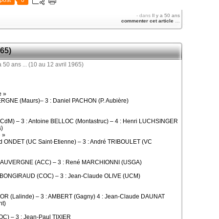
post
0
-
dans
Il y a 50 ans
commenter cet article
…
965)
e »
ERGNE (Maurs)– 3 : Daniel PACHON (P. Aubière)
CdM) – 3 : Antoine BELLOC (Montastruc) – 4 : Henri LUCHSINGER
s)
 »
rd ONDET (UC Saint-Etienne) – 3 : André TRIBOULET (VC
d LAUVERGNE (ACC) – 3 : René MARCHIONNI (USGA)
d BONGIRAUD (COC) – 3 : Jean-Claude OLIVE (UCM)
KIOR (Lalinde) – 3 : AMBERT (Gagny) 4 : Jean-Claude DAUNAT
t)
C) – 3 : Jean-Paul TIXIER