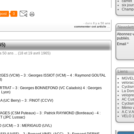
carnet
six jour
Champ
post
0
-
dans
Il y a 50 ans
Newslett
commenter cet article
…
Abonnez-vo
publiés.
Email
65)
Liens
RGES (VCM) – 3 : Georges ISSIOT (VCM) – 4 : Raymond GOUTAL
MGVE
l)
velora
Cyclis
PORTRAT – 3 : Georges BONNEFOND (VC Caladois) 4 : Georges
La Dor
 Lyon)
velopre
AC Cus
NA (UC Berry) – 3 : FINOT (CCVV)
Cyclis
Mémo v
A.C.V.A
VAGES (CSM Puteaux) – 3 : Patrick RAYMOND (Bordeaux) - 4 :
VELO 
T (JPC Lussac)
UD (UCM) – 3 : MERIGAUD (UVL)