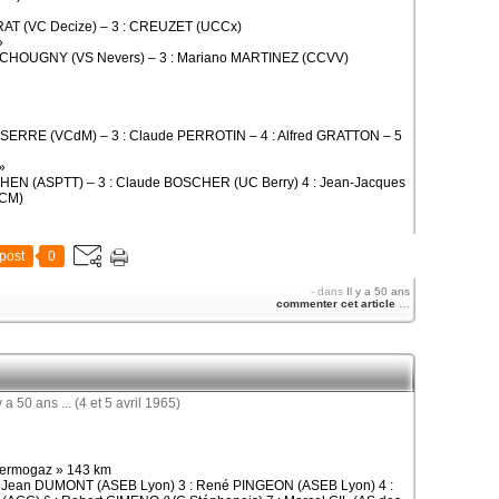
RAT (VC Decize) – 3 : CREUZET (UCCx)
»
2 : CHOUGNY (VS Nevers) – 3 : Mariano MARTINEZ (CCVV)
SERRE (VCdM) – 3 : Claude PERROTIN – 4 : Alfred GRATTON – 5
»
OHEN (ASPTT) – 3 : Claude BOSCHER (UC Berry) 4 : Jean-Jacques
UCM)
post
0
-
dans
Il y a 50 ans
commenter cet article
…
Thermogaz » 143 km
 : Jean DUMONT (ASEB Lyon) 3 : René PINGEON (ASEB Lyon) 4 :