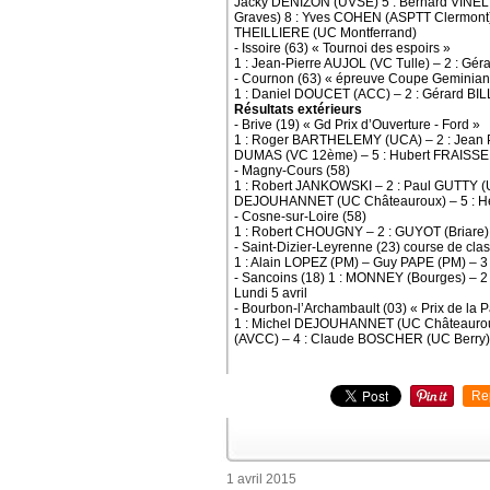
Jacky DENIZON (UVSE) 5 : Bernard VINEL 
Graves) 8 : Yves COHEN (ASPTT Clermont
THEILLIERE (UC Montferrand)
- Issoire (63) « Tournoi des espoirs »
1 : Jean-Pierre AUJOL (VC Tulle) – 2 : 
- Cournon (63) « épreuve Coupe Geminian
1 : Daniel DOUCET (ACC) – 2 : Gérard BI
Résultats extérieurs
- Brive (19) « Gd Prix d’Ouverture - Ford »
1 : Roger BARTHELEMY (UCA) – 2 : Jean P
DUMAS (VC 12ème) – 5 : Hubert FRAISSE
- Magny-Cours (58)
1 : Robert JANKOWSKI – 2 : Paul GUTTY (U
DEJOUHANNET (UC Châteauroux) – 5 : H
- Cosne-sur-Loire (58)
1 : Robert CHOUGNY – 2 : GUYOT (Briare) 
- Saint-Dizier-Leyrenne (23) course de cl
1 : Alain LOPEZ (PM) – Guy PAPE (PM) –
- Sancoins (18) 1 : MONNEY (Bourges) – 
Lundi 5 avril
- Bourbon-l’Archambault (03) « Prix de la 
1 : Michel DEJOUHANNET (UC Châteaurou
(AVCC) – 4 : Claude BOSCHER (UC Berry) 
Re
1 avril 2015