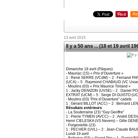
Re
13 avril 2015
Il y a 50 ans ... (18 et 19 avril 19
Dimanche 18 avril (Pâques)
- Mauriac (15) « Prix d’Ouverture »
1 : René SERRE (VCdM) – 2 : Fernand FA
(UCA) – 5 : Raymond CHABAUD (VC Usse
- Moulins (03) « Prix Maurice Tinland »
1 : Jacky DENIZON (UVSE) – 2 : Daniel 
EXTRAT (UCM) – 5 : Serge DI GUISTO (UC
- Moulins (03) “Prix d’Ouverture” cadets
1 : Gérard BILLOT (ACC) – 2 : Bernard LE
Résultats extérieurs
- La Souterraine (23) “Guy Geoffre”
1 : Pierre TYMEN (AVCC) – 2 : André DES
Henri CIELESKA (VS Nevers) – Gille GENE
- Forgevieille (23)
1 : PECHER (UVL) – 2 : Jean-Claude BA
Lundi 19 avril