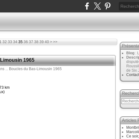
50
1
32
33
34
35
36
37
38
39
40
>
>>
Présenta
Blog
: 
Descri
s-Limousin 1965
disput
Roussil
de Six 
Contac
73 km
ux)
Recherc
Articles
Montbri
Marcol
Ce soir