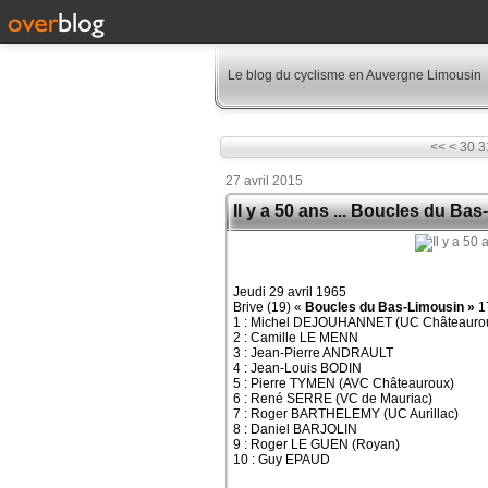
Le blog du cyclisme en Auvergne Limousin
10
20
<<
<
30
3
27 avril 2015
Il y a 50 ans ... Boucles du Ba
Jeudi 29 avril 1965
Brive (19) «
Boucles du Bas-Limousin »
1
1 : Michel DEJOUHANNET (UC Châteauro
2 : Camille LE MENN
3 : Jean-Pierre ANDRAULT
4 : Jean-Louis BODIN
5 : Pierre TYMEN (AVC Châteauroux)
6 : René SERRE (VC de Mauriac)
7 : Roger BARTHELEMY (UC Aurillac)
8 : Daniel BARJOLIN
9 : Roger LE GUEN (Royan)
10 : Guy EPAUD