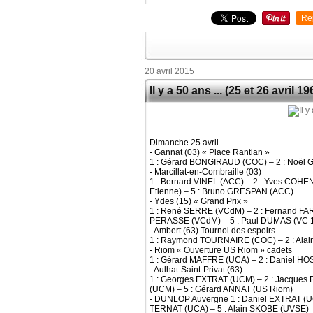
Re
20 avril 2015
Il y a 50 ans ... (25 et 26 avril 19
Dimanche 25 avril
- Gannat (03) « Place Rantian »
1 : Gérard BONGIRAUD (COC) – 2 : Noël
- Marcillat-en-Combraille (03)
1 : Bernard VINEL (ACC) – 2 : Yves COHEN
Etienne) – 5 : Bruno GRESPAN (ACC)
- Ydes (15) « Grand Prix »
1 : René SERRE (VCdM) – 2 : Fernand FA
PERASSE (VCdM) – 5 : Paul DUMAS (VC 
- Ambert (63) Tournoi des espoirs
1 : Raymond TOURNAIRE (COC) – 2 : Al
- Riom « Ouverture US Riom » cadets
1 : Gérard MAFFRE (UCA) – 2 : Daniel 
- Aulhat-Saint-Privat (63)
1 : Georges EXTRAT (UCM) – 2 : Jacques
(UCM) – 5 : Gérard ANNAT (US Riom)
- DUNLOP Auvergne 1 : Daniel EXTRAT (UC
TERNAT (UCA) – 5 : Alain SKOBE (UVSE)