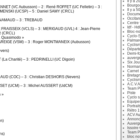
Il y a 2
Bourgo
VANNET (VC Aubusson) – 2 : René ROFFET (UC Felletin) – 3 :
Il y a 5
EMENSKI (UCSP) – 5 : Daniel SAMY (CRCL)
Docum
Occitan
 SENAMAUD – 3 : TREBAUD
Centre 
Idf - H
 FRAISSEIX (VCLS) – 3 : MERIGAUD (UVL) 4 : Jean-Pierre
Bloc-no
R (CRCL)
Cyclo-S
la Quasimodo »
Palmar
 BAREIGE (VSM) – 3 : Roger MONTMANEIX (Aubusson)
Cyclism
Départ
vers)
Demi-f
auverg
(La Charité) – 3 : PEDRINELLI (UC Digoin)
Six Jou
Norman
Carnet
Bretag
IRAUD (COC) – 3 : Christian DESHORS (Nevers)
Cyclis
A.C.V.A
SSET (UCM) – 3 : Michel AUSSERT (UdCM)
Team P
Piste
n »
Cyclo s
Equipe
Portrait
Rétro 
ACV Aur
Annonc
n)
Auverg
Issoire
Team P
ns)
bloc no