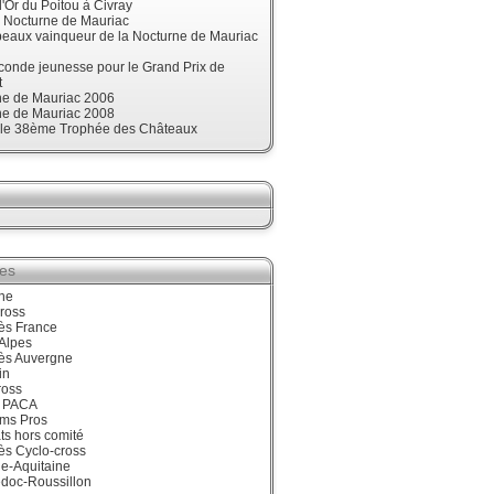
'Or du Poitou à Civray
, Nocturne de Mauriac
beaux vainqueur de la Nocturne de Mauriac
onde jeunesse pour le Grand Prix de
t
ne de Mauriac 2006
ne de Mauriac 2008
t le 38ème Trophée des Châteaux
ies
ne
ross
ès France
Alpes
ès Auvergne
in
ross
 PACA
ums Pros
ts hors comité
ès Cyclo-cross
e-Aquitaine
doc-Roussillon