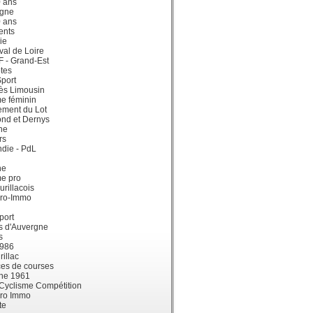
0 ans
gne
0 ans
ents
ie
val de Loire
dF - Grand-Est
tes
port
ès Limousin
e féminin
ement du Lot
ond et Dernys
ne
rs
die - PdL
ne
me pro
urillacois
ro-Immo
port
s d'Auvergne
s
1986
illac
es de courses
ne 1961
 Cyclisme Compétition
ro Immo
te