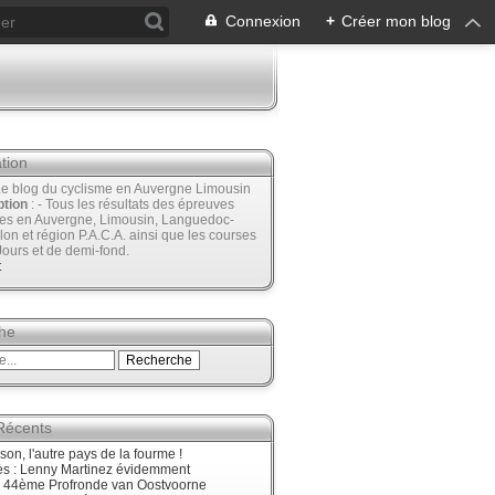
Connexion
+
Créer mon blog
tion
Le blog du cyclisme en Auvergne Limousin
ption
: - Tous les résultats des épreuves
ées en Auvergne, Limousin, Languedoc-
lon et région P.A.C.A. ainsi que les courses
Jours et de demi-fond.
t
he
 Récents
son, l'autre pays de la fourme !
ès : Lenny Martinez évidemment
, 44ème Profronde van Oostvoorne