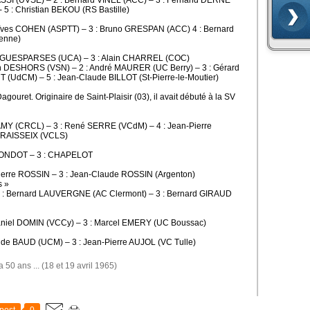
l BASSI (UVSE) – 2 : Bernard VINEL (ACC) – 3 : Fernand DERNE
 : Christian BEKOU (RS Bastille)
 Yves COHEN (ASPTT) – 3 : Bruno GRESPAN (ACC) 4 : Bernard
ienne)
 AIGUESPARSES (UCA) – 3 : Alain CHARREL (COC)
istian DESHORS (VSN) – 2 : André MAURER (UC Berry) – 3 : Gérard
UdCM) – 5 : Jean-Claude BILLOT (St-Pierre-le-Moutier)
agouret. Originaire de Saint-Plaisir (03), il avait débuté à la SV
AMY (CRCL) – 3 : René SERRE (VCdM) – 4 : Jean-Pierre
FRAISSEIX (VCLS)
EDONDOT – 3 : CHAPELOT
ierre ROSSIN – 3 : Jean-Claude ROSSIN (Argenton)
s »
2 : Bernard LAUVERGNE (AC Clermont) – 3 : Bernard GIRAUD
aniel DOMIN (VCCy) – 3 : Marcel EMERY (UC Boussac)
de BAUD (UCM) – 3 : Jean-Pierre AUJOL (VC Tulle)