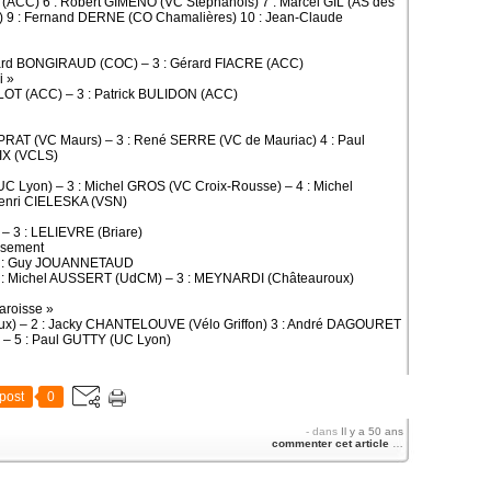
(ACC) 6 : Robert GIMENO (VC Stéphanois) 7 : Marcel GIL (AS des
) 9 : Fernand DERNE (CO Chamalières) 10 : Jean-Claude
Gérard BONGIRAUD (COC) – 3 : Gérard FIACRE (ACC)
i »
LLOT (ACC) – 3 : Patrick BULIDON (ACC)
RAT (VC Maurs) – 3 : René SERRE (VC de Mauriac) 4 : Paul
IX (VCLS)
C Lyon) – 3 : Michel GROS (VC Croix-Rousse) – 4 : Michel
enri CIELESKA (VSN)
– 3 : LELIEVRE (Briare)
assement
 3 : Guy JOUANNETAUD
2 : Michel AUSSERT (UdCM) – 3 : MEYNARDI (Châteauroux)
Paroisse »
x) – 2 : Jacky CHANTELOUVE (Vélo Griffon) 3 : André DAGOURET
– 5 : Paul GUTTY (UC Lyon)
post
0
-
dans
Il y a 50 ans
commenter cet article
…