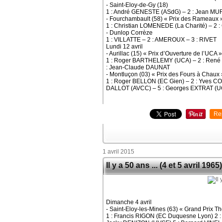
- Saint-Eloy-de-Gy (18)
1 : André GENESTE (ASdG) – 2 : Jean MU
- Fourchambault (58) « Prix des Rameaux 
1 : Christian LOMENEDE (La Charité) – 
- Dunlop Corrèze
1 : VILLATTE – 2 : AMEROUX – 3 : RIVET
Lundi 12 avril
- Aurillac (15) « Prix d’Ouverture de l’UCA »
1 : Roger BARTHELEMY (UCA) – 2 : René 
: Jean-Claude DAUNAT
- Montluçon (03) « Prix des Fours à Chaux 
1 : Roger BELLON (EC Gien) – 2 : Yves C
DALLOT (AVCC) – 5 : Georges EXTRAT (
Re
1 avril 2015
Il y a 50 ans ... (4 et 5 avril 1965)
Dimanche 4 avril
- Saint-Eloy-les-Mines (63) « Grand Prix 
1 : Francis RIGON (EC Duquesne Lyon) 2