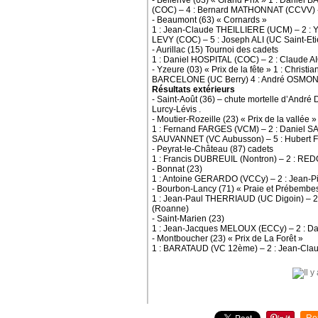
- Bellerive (03) « Grand Prix » 1 : Danie
(COC) – 4 : Bernard MATHONNAT (CCVV) - 5
- Beaumont (63) « Cornards »
1 : Jean-Claude THEILLIERE (UCM) – 2 :
LEVY (COC) – 5 : Joseph ALI (UC Saint-Et
- Aurillac (15) Tournoi des cadets
1 : Daniel HOSPITAL (COC) – 2 : Claude
- Yzeure (03) « Prix de la fête » 1 : Chr
BARCELONE (UC Berry) 4 : André OSMONT (
Résultats extérieurs
- Saint-Août (36) – chute mortelle d’André D
Lurcy-Lévis .
- Moutier-Rozeille (23) « Prix de la vallée »
1 : Fernand FARGES (VCM) – 2 : Daniel S
SAUVANNET (VC Aubusson) – 5 : Hubert 
- Peyrat-le-Château (87) cadets
1 : Francis DUBREUIL (Nontron) – 2 : R
- Bonnat (23)
1 : Antoine GERARDO (VCCy) – 2 : Jean-P
- Bourbon-Lancy (71) « Praie et Prébembe
1 : Jean-Paul THERRIAUD (UC Digoin) – 
(Roanne)
- Saint-Marien (23)
1 : Jean-Jacques MELOUX (ECCy) – 2 : D
- Montboucher (23) « Prix de La Forêt »
1 : BARATAUD (VC 12ème) – 2 : Jean-Clau