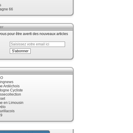
s
agne 66
er
us pour être averti des nouveaux articles
LO
cingnews
me Ardéchois
dogne Cycliste
ssecollection
set
me en Limousin
élo
urillacois
19