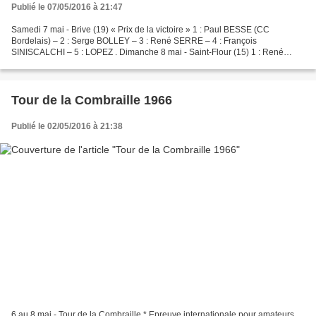
Publié le 07/05/2016 à 21:47
Samedi 7 mai - Brive (19) « Prix de la victoire » 1 : Paul BESSE (CC
Bordelais) – 2 : Serge BOLLEY – 3 : René SERRE – 4 : François
SINISCALCHI – 5 : LOPEZ . Dimanche 8 mai - Saint-Flour (15) 1 : René
SERRE (VCdm) – 2 : Georges BALDEYROU (Millau) – 3 :...
Tour de la Combraille 1966
Publié le 02/05/2016 à 21:38
6 au 8 mai - Tour de la Combraille * Epreuve internationale pour amateurs