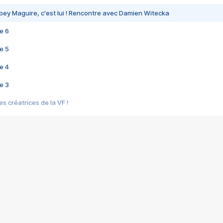
bey Maguire, c'est lui ! Rencontre avec Damien Witecka
e 6
e 5
e 4
e 3
s créatrices de la VF !
e 2
e 1
e Mektoub My Love arrive enfin ! Rencontre avec Shaïn Boumedine et Sal
i : après Toni en famille
elle réalise le bouleversant Dites lui que je l'aime
ais ! Rencontre autour de Vie privée de Rebecca Zlotowski