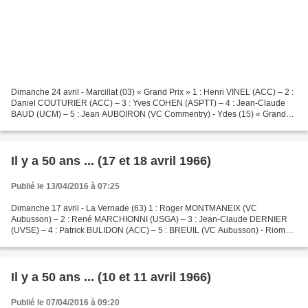
Dimanche 24 avril - Marcillat (03) « Grand Prix » 1 : Henri VINEL (ACC) – 2 :
Daniel COUTURIER (ACC) – 3 : Yves COHEN (ASPTT) – 4 : Jean-Claude
BAUD (UCM) – 5 : Jean AUBOIRON (VC Commentry) - Ydes (15) « Grand
Prix » 1 : Daniel BARBRY (ACC) – 2 : Raymond...
Il y a 50 ans ... (17 et 18 avril 1966)
Publié le 13/04/2016 à 07:25
Dimanche 17 avril - La Vernade (63) 1 : Roger MONTMANEIX (VC
Aubusson) – 2 : René MARCHIONNI (USGA) – 3 : Jean-Claude DERNIER
(UVSE) – 4 : Patrick BULIDON (ACC) – 5 : BREUIL (VC Aubusson) - Riom
(63) « Prix Alphonse Chapelle » 1 : Jean-Louis MAGNE (UCA)...
Il y a 50 ans ... (10 et 11 avril 1966)
Publié le 07/04/2016 à 09:20