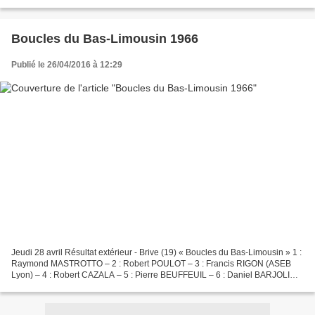
FOUCHER 10 : Louis ROSTOLLAN 11 : André BAYSSIERE...
Boucles du Bas-Limousin 1966
Publié le 26/04/2016 à 12:29
Jeudi 28 avril Résultat extérieur - Brive (19) « Boucles du Bas-Limousin » 1 :
Raymond MASTROTTO – 2 : Robert POULOT – 3 : Francis RIGON (ASEB
Lyon) – 4 : Robert CAZALA – 5 : Pierre BEUFFEUIL – 6 : Daniel BARJOLIN –
7 : Alain LE GREVES – 8 : Claude VALLEE...