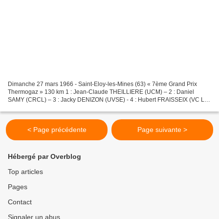
Dimanche 27 mars 1966 - Saint-Eloy-les-Mines (63) « 7ème Grand Prix
Thermogaz » 130 km 1 : Jean-Claude THEILLIERE (UCM) – 2 : Daniel
SAMY (CRCL) – 3 : Jacky DENIZON (UVSE) - 4 : Hubert FRAISSEIX (VC La
Souterraine) – 5 : Raymond GRIMAL (ACC) - Riom (63)...
< Page précédente
Page suivante >
Hébergé par Overblog
Top articles
Pages
Contact
Signaler un abus