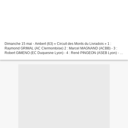
Dimanche 15 mai - Ambert (63) « Circuit des Monts du Livradois » 1 :
Raymond GRIMAL (AC Clermontoise) 2 : Marcel MAGNAND (ACBB) - 3 :
Robert GIMENO (EC Duquesne Lyon) - 4 : René PINGEON (ASEB Lyon) - 5 :
Michel LAURENT (AS des Graves) 6 : DARNE (St-Etienne)...