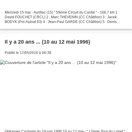
Mercredi 15 mai - Aurillac (15) " 59ème Circuit du Cantal " - 168,7 km 1 :
David FOUCHET (CRCL) 2 : Marc THEVENIN (CC Châtillon) 3 : Jacek
BODYK (Pol-Aulnat 63) 4 : Jean-Paul GARDE (CC Châtillon) 5 : Denis
JUSSEAU (CC Châtillon) . Jeudi 16 mai (Ascension)...
Il y a 20 ans ... (10 au 12 mai 1996)
Publié le 17/05/2016 à 08:38
Orléanais Cyclisme du 19 juin 1996 10 au 12 mai - " 17ème Tour du Loiret "