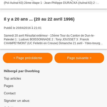
(Pol-Aulnat 63) 2ème étape 1 : Jean-Philippe DURACKA (Aulnat 63) 2 :
Fabrice CIGOLOTTI (ECSEL) 3 : Jacek BODYK...
Il y a 20 ans ... (20 au 22 avril 1996)
Publié le 20/04/2016 à 21:01
Samedi 20 avril Résultat extérieur - 15ème Tour du Canton de Dun-le-
Palestel 1 : Ludovic BOISSONNADE 2 : Tony JOUSSET 3 : Franck
CHAMPEYMONT (UC Felletin en Creuse) Dimanche 21 avril - Ydes-bourg
(15) "Prix du comité des fêtes" 1 : Emmanuel LOPEZ (VCdM)...
< Page précédente
Page suivante >
Hébergé par Overblog
Top articles
Pages
Contact
Signaler un abus