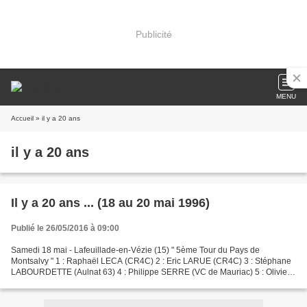
Publicité
MENU
Accueil
» il y a 20 ans
il y a 20 ans
Il y a 20 ans ... (18 au 20 mai 1996)
Publié le 26/05/2016 à 09:00
Samedi 18 mai - Lafeuillade-en-Vézie (15) " 5ème Tour du Pays de
Montsalvy " 1 : Raphaël LECA (CR4C) 2 : Eric LARUE (CR4C) 3 : Stéphane
LABOURDETTE (Aulnat 63) 4 : Philippe SERRE (VC de Mauriac) 5 : Olivier
MOULENE (VCSA) . Résultat extérieur - Mérinchal...