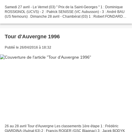
Samedi 27 avril - Le Vernet (03) " Prix de la Saint-Georges " 1 : Dominique
ROSSIGNOL (UCVS) - 2 : Patrick SENISSE (VC Aubusson) - 3 : André BAU
(US Nemours) . Dimanche 28 avril - Chambérat (03) 1 : Robert FONDARD
(ROMYA) Résultats extérieurs - Azérables...
Tour d'Auvergne 1996
Publié le 26/04/2016 à 18:32
26 au 28 avril Tour d'Auvergne Les classements 1ère étape 1 : Frédéric
GIARDINA (Aulnat 63) 2 : Francis ROGER (GSC Blagnac) 3 : Jacek BODYK