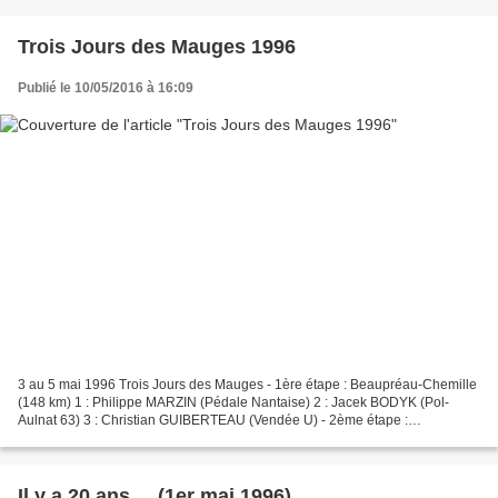
Trois Jours des Mauges 1996
Publié le 10/05/2016 à 16:09
3 au 5 mai 1996 Trois Jours des Mauges - 1ère étape : Beaupréau-Chemille
(148 km) 1 : Philippe MARZIN (Pédale Nantaise) 2 : Jacek BODYK (Pol-
Aulnat 63) 3 : Christian GUIBERTEAU (Vendée U) - 2ème étape :
Beaupréau-Beaupréau (164 km) 1 : Jean-Pierre DURACKA...
Il y a 20 ans ... (1er mai 1996)