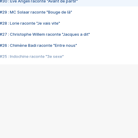
#30 : Eve Angeli raconte "Avant de partir"
#29 : MC Solaar raconte "Bouge de là"
28 : Lorie raconte "Je vais vite"
#27 : Christophe Willem raconte "Jacques a dit"
#26 : Chimène Badi raconte "Entre nous"
#25 : Indochine raconte "3e sexe"
#24 : Zaho raconte "C'est chelou"
#23 : Patrick Bruel raconte "Au café des délices"
#22 : Kyo raconte "Le chemin"
#21 : Nolwenn Leroy raconte "Cassé"
#20 : Patrick Hernandez raconte "Born to be alive"
#19 : Lorie raconte "Près de moi"
#18 : Michael Jones raconte "A nos actes manqués" (avec Jean-Jacque