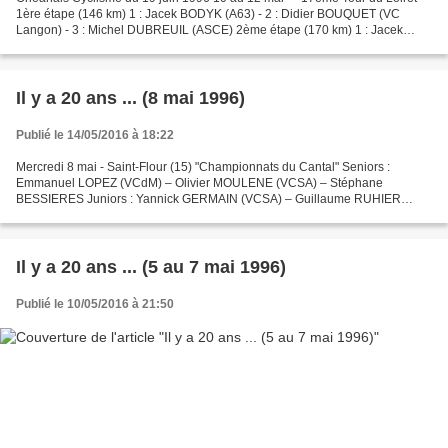
1ère étape (146 km) 1 : Jacek BODYK (A63) - 2 : Didier BOUQUET (VC
Langon) - 3 : Michel DUBREUIL (ASCE) 2ème étape (170 km) 1 : Jacek
BODYK (A63) - 2 : Jérôme GOURGOUSSE (UC Châteauroux)...
Il y a 20 ans ... (8 mai 1996)
Publié le 14/05/2016 à 18:22
Mercredi 8 mai - Saint-Flour (15) "Championnats du Cantal" Seniors :
Emmanuel LOPEZ (VCdM) – Olivier MOULENE (VCSA) – Stéphane
BESSIERES Juniors : Yannick GERMAIN (VCSA) – Guillaume RUHIER
(VCSA) – Cédric CASSARD (UCRM) - Marsac-en-Livradois (63)
"Championnats...
Il y a 20 ans ... (5 au 7 mai 1996)
Publié le 10/05/2016 à 21:50