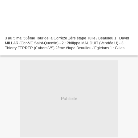
3 au 5 mai 56ème Tour de la Corrèze 1ère étape Tulle / Beaulieu 1 : David
MILLAR (Gbr-VC Saint-Quentin) - 2 : Philippe MAUDUIT (Vendée U) - 3 :
Thierry FERRER (Cahors VS) 2ème étape Beaulieu / Egletons 1 : Gilles
ZECH (CC Marmande) - 2 : Eric POTIRON...
Publicité