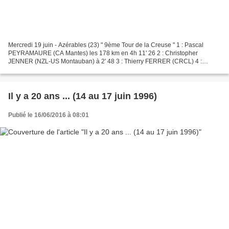
Mercredi 19 juin - Azérables (23) " 9ème Tour de la Creuse " 1 : Pascal
PEYRAMAURE (CA Mantes) les 178 km en 4h 11' 26 2 : Christopher
JENNER (NZL-US Montauban) à 2' 48 3 : Thierry FERRER (CRCL) 4 :
Vincent CALI (CC Etupes) 5 : Guillaume DESTANG (US Montauban)...
Il y a 20 ans ... (14 au 17 juin 1996)
Publié le 16/06/2016 à 08:01