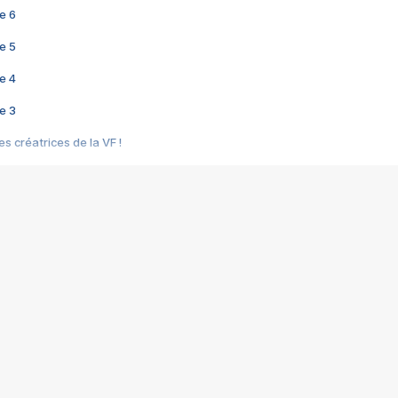
e 6
e 5
e 4
e 3
s créatrices de la VF !
e 2
e 1
e Mektoub My Love arrive enfin ! Rencontre avec Shaïn Boumedine et Sal
i : après Toni en famille
elle réalise le bouleversant Dites lui que je l'aime
ais ! Rencontre autour de Vie privée de Rebecca Zlotowski
 de Marguerite, Grave... Rencontre avec Ella Rumpf