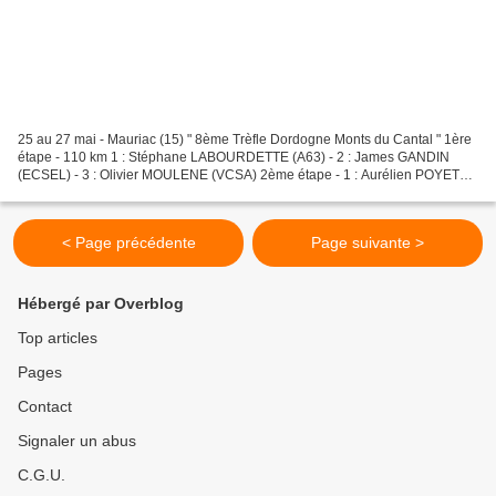
25 au 27 mai - Mauriac (15) " 8ème Trèfle Dordogne Monts du Cantal " 1ère
étape - 110 km 1 : Stéphane LABOURDETTE (A63) - 2 : James GANDIN
(ECSEL) - 3 : Olivier MOULENE (VCSA) 2ème étape - 1 : Aurélien POYET
(FACC) 3ème étape - chrono de 9 km entre Chalvignac...
< Page précédente
Page suivante >
Hébergé par Overblog
Top articles
Pages
Contact
Signaler un abus
C.G.U.