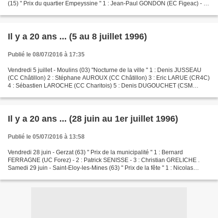
(15) " Prix du quartier Empeyssine " 1 : Jean-Paul GONDON (EC Figeac) - 2 :
Christophe LE CALVEZ (COC) -...
Il y a 20 ans ... (5 au 8 juillet 1996)
Publié le 08/07/2016 à 17:35
Vendredi 5 juillet - Moulins (03) "Nocturne de la ville " 1 : Denis JUSSEAU
(CC Châtillon) 2 : Stéphane AUROUX (CC Châtillon) 3 : Eric LARUE (CR4C)
4 : Sébastien LAROCHE (CC Charitois) 5 : Denis DUGOUCHET (CSM
Persan) Epreuve endeuillée par l'accident...
Il y a 20 ans ... (28 juin au 1er juillet 1996)
Publié le 05/07/2016 à 13:58
Vendredi 28 juin - Gerzat (63) " Prix de la municipalité " 1 : Bernard
FERRAGNE (UC Forez) - 2 : Patrick SENISSE - 3 : Christian GRELICHE .
Samedi 29 juin - Saint-Eloy-les-Mines (63) " Prix de la fête " 1 : Nicolas
ZANIOLO (COC) - 2 : David WATERKEYN...