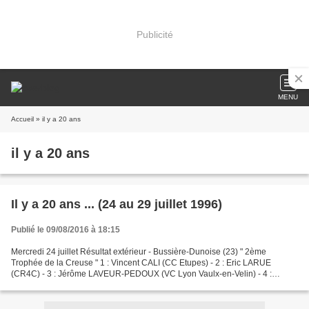
Publicité
MENU
Accueil
» il y a 20 ans
il y a 20 ans
Il y a 20 ans ... (24 au 29 juillet 1996)
Publié le 09/08/2016 à 18:15
Mercredi 24 juillet Résultat extérieur - Bussière-Dunoise (23) " 2ème
Trophée de la Creuse " 1 : Vincent CALI (CC Etupes) - 2 : Eric LARUE
(CR4C) - 3 : Jérôme LAVEUR-PEDOUX (VC Lyon Vaulx-en-Velin) - 4 :
Stéphane BELLICAUD (Bressuire AC) - 5 : Pascal...