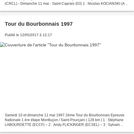
(CRCL) - Dimanche 11 mai - Saint-Caprais (03) 1 : Nicolas KOCIANSKI (AC
Bas-Berry) - 2 : Christophe SERISIER (A...
Tour du Bourbonnais 1997
Publié le 12/05/2017 à 12:17
Samedi 10 et dimanche 11 mai 1997 2ème Tour du Bourbonnais Epreuve
Nationale 1 ère étape Montluçon / Saint-Pourçain ( 128 km ) 1 : Stéphane
LABOURDETTE (ECCF) – 2 : Andy FLICKINGER (ECSEL) – 3 : Sylvain
DESPRES (CR4C) . 2 ème étape Saint-Pourçain / Cérilly...