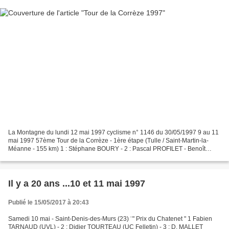
La Montagne du lundi 12 mai 1997 cyclisme n° 1146 du 30/05/1997 9 au 11
mai 1997 57ème Tour de la Corrèze - 1ère étape (Tulle / Saint-Martin-la-
Méanne - 155 km) 1 : Stéphane BOURY - 2 : Pascal PROFILET - Benoît
LUMINET - 2ème étape (Saint-Martin-la-Méanne...
Il y a 20 ans ...10 et 11 mai 1997
Publié le 15/05/2017 à 20:43
Samedi 10 mai - Saint-Denis-des-Murs (23) ¨" Prix du Chatenet " 1 Fabien
TARNAUD (UVL) - 2 : Didier TOURTEAU (UC Felletin) - 3 : D. MALLET