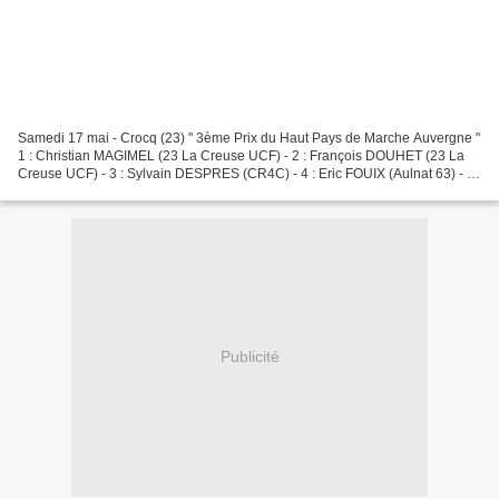
Samedi 17 mai - Crocq (23) " 3ème Prix du Haut Pays de Marche Auvergne "
1 : Christian MAGIMEL (23 La Creuse UCF) - 2 : François DOUHET (23 La
Creuse UCF) - 3 : Sylvain DESPRES (CR4C) - 4 : Eric FOUIX (Aulnat 63) - 5 :
Laurent CHAUMEREUIL (SCO Dijon) Dimanche...
Publicité