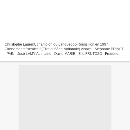
Christophe Laurent, champion du Languedoc-Roussillon en 1997
Classements "scratch " (Elite et Série Nationale) Alsace - Stéphane PRINCE
- PAIN - José LAMY Aquitaine - David MARIE - Eric FRUTOSO - Frédéric
VILLENEUVE Auvergne - Jean-Pierre BOURGEOT - Gérard...