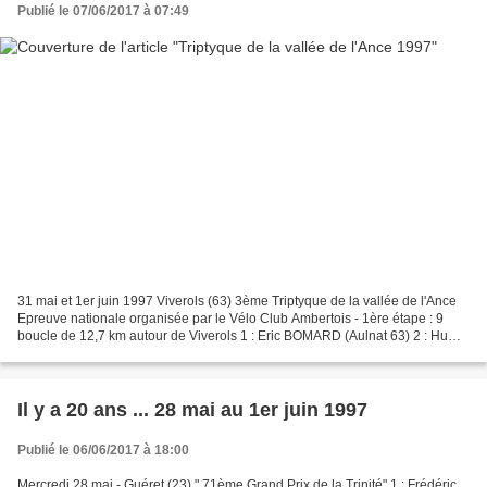
Publié le 07/06/2017 à 07:49
31 mai et 1er juin 1997 Viverols (63) 3ème Triptyque de la vallée de l'Ance
Epreuve nationale organisée par le Vélo Club Ambertois - 1ère étape : 9
boucle de 12,7 km autour de Viverols 1 : Eric BOMARD (Aulnat 63) 2 : Huw
PRITCHARD (Gbr-CO Chamalières)...
Il y a 20 ans ... 28 mai au 1er juin 1997
Publié le 06/06/2017 à 18:00
Mercredi 28 mai - Guéret (23) " 71ème Grand Prix de la Trinité" 1 : Frédéric