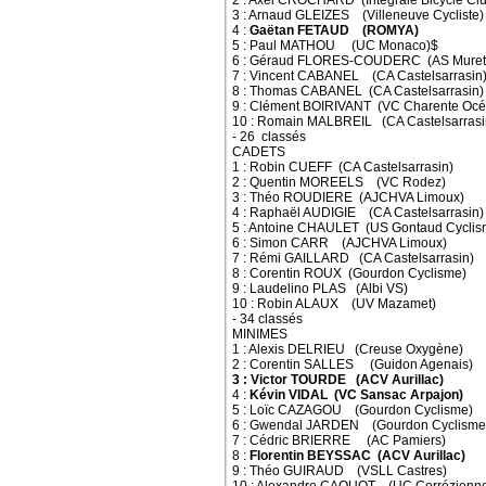
2 : Axel CROCHARD (Intégrale Bicycle Club
3 : Arnaud GLEIZES (Villeneuve Cycliste)
4 :
Gaëtan FETAUD (ROMYA)
5 : Paul MATHOU (UC Monaco)$
6 : Géraud FLORES-COUDERC (AS Muret
7 : Vincent CABANEL (CA Castelsarrasin
8 : Thomas CABANEL (CA Castelsarrasin)
9 : Clément BOIRIVANT (VC Charente Océ
10 : Romain MALBREIL (CA Castelsarrasi
- 26 classés
CADETS
1 : Robin CUEFF (CA Castelsarrasin)
2 : Quentin MOREELS (VC Rodez)
3 : Théo ROUDIERE (AJCHVA Limoux)
4 : Raphaël AUDIGIE (CA Castelsarrasin)
5 : Antoine CHAULET (US Gontaud Cyclis
6 : Simon CARR (AJCHVA Limoux)
7 : Rémi GAILLARD (CA Castelsarrasin)
8 : Corentin ROUX (Gourdon Cyclisme)
9 : Laudelino PLAS (Albi VS)
10 : Robin ALAUX (UV Mazamet)
- 34 classés
MINIMES
1 : Alexis DELRIEU (Creuse Oxygène)
2 : Corentin SALLES (Guidon Agenais)
3 : Victor TOURDE (ACV Aurillac)
4 :
Kévin VIDAL (VC Sansac Arpajon)
5 : Loïc CAZAGOU (Gourdon Cyclisme)
6 : Gwendal JARDEN (Gourdon Cyclisme
7 : Cédric BRIERRE (AC Pamiers)
8 :
Florentin BEYSSAC (ACV Aurillac)
9 : Théo GUIRAUD (VSLL Castres)