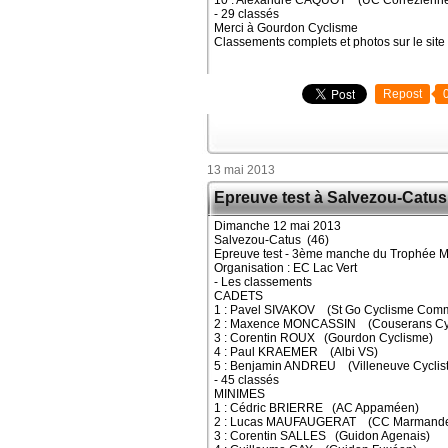
10 : Alexandre CAQUOT (UC Corrézienn
- 29 classés
Merci à Gourdon Cyclisme
Classements complets et photos sur le site
Repost
13 mai 2013
Epreuve test à Salvezou-Catus
Dimanche 12 mai 2013
Salvezou-Catus (46)
Epreuve test - 3ème manche du Trophée M
Organisation : EC Lac Vert
- Les classements
CADETS
1 : Pavel SIVAKOV (St Go Cyclisme Com
2 : Maxence MONCASSIN (Couserans Cyc
3 : Corentin ROUX (Gourdon Cyclisme)
4 : Paul KRAEMER (Albi VS)
5 : Benjamin ANDREU (Villeneuve Cyclist
- 45 classés
MINIMES
1 : Cédric BRIERRE (AC Appaméen)
2 : Lucas MAUFAUGERAT (CC Marmand
3 : Corentin SALLES (Guidon Agenais)