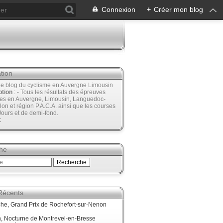
Connexion
+
Créer mon blog
tion
Le blog du cyclisme en Auvergne Limousin
ption
: - Tous les résultats des épreuves
ées en Auvergne, Limousin, Languedoc-
lon et région P.A.C.A. ainsi que les courses
Jours et de demi-fond.
t
he
 Récents
he, Grand Prix de Rochefort-sur-Nenon
, Nocturne de Montrevel-en-Bresse