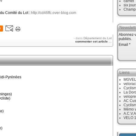
e)
carnet
six jour
Champ
 du Comité du Lot :
http://cd46ffc.over-blog.com
Newslett
0
Abonnez-vo
-
dans
Département du Lot
publiés.
commenter cet article
…
Email
Liens
idi-Pyrénées
MGVE
velora
Cyclis
La Dor
minges)
velopre
liste)
AC Cus
Cyclis
Mémo v
e)
A.C.V.A
VELO 
e)