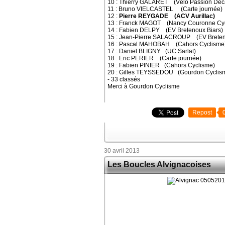
10 : Thierry GALARET (Vélo Passion Deca
11 : Bruno VIELCASTEL (Carte journée)
12 :
Pierre REYGADE (ACV Aurillac)
13 : Franck MAGOT (Nancy Couronne Cy
14 : Fabien DELPY (EV Bretenoux Biars)
15 : Jean-Pierre SALACROUP (EV Breten
16 : Pascal MAHOBAH (Cahors Cyclisme
17 : Daniel BLIGNY (UC Sarlat)
18 : Eric PERIER (Carte journée)
19 : Fabien PINIER (Cahors Cyclisme)
20 : Gilles TEYSSEDOU (Gourdon Cyclis
- 33 classés
Merci à Gourdon Cyclisme
Repost
30 avril 2013
Les Boucles Alvignacoises