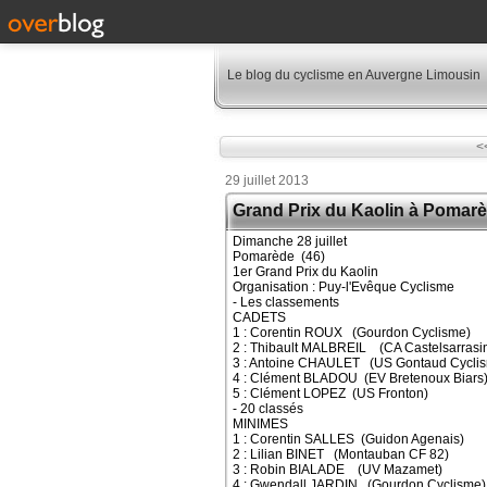
Le blog du cyclisme en Auvergne Limousin
<
29 juillet 2013
Grand Prix du Kaolin à Pomar
Dimanche 28 juillet
Pomarède (46)
1er Grand Prix du Kaolin
Organisation : Puy-l'Evêque Cyclisme
- Les classements
CADETS
1 : Corentin ROUX (Gourdon Cyclisme)
2 : Thibault MALBREIL (CA Castelsarrasi
3 : Antoine CHAULET (US Gontaud Cycli
4 : Clément BLADOU (EV Bretenoux Biars
5 : Clément LOPEZ (US Fronton)
- 20 classés
MINIMES
1 : Corentin SALLES (Guidon Agenais)
2 : Lilian BINET (Montauban CF 82)
3 : Robin BIALADE (UV Mazamet)
4 : Gwendall JARDIN (Gourdon Cyclisme)