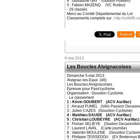
4 : Guillaume GAY (Guidon Fuxéen)
5 : Fabien MAZENQ (VC Rodez)
- 29 classés
Merci au Comité Départemental du Lot
Classements complets sur :
http://cd46ffc.
Repost
6 mai 2013
Les Boucles Alvignacoises
Dimanche 5 mai 2013
Alvignac-les-Eaux (46)
Les Boucles Alvignacoises
Epreuve pour Pass'cyclisme
Organisation : Gourdon Cyclisme
- Le classement
1 : Kévin GOUBERT (ACV Aurillac)
2 : Arnaud FUMEL (Vélo Passion Decazevi
3 : Julien CAZES (Gourdon Cyclisme)
4 : Matthieu DAUDE (ACV Aurillac)
5 : Christian LOUBEYRE (ACV Aurillac)
6 : Florian SELIEYE (Guidon Decazevilloi
7 : Laurent LAVAL (Carte journée)
8 : Valentin MOULENE (Gourdon Cyclism
9 : Philippe TEISSEDOU (EV Bretenoux B