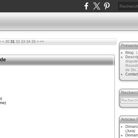
10
20
<
<
30
31
32
33
34
35
>
>>
Présenta
Blog
: 
Descri
ède
disput
Roussil
de Six 
Contac
Recherc
n)
sme)
)
Articles
Dimanc
(Jura)
Demain