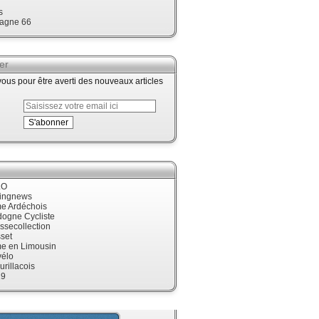
s
agne 66
er
us pour être averti des nouveaux articles
LO
cingnews
me Ardéchois
dogne Cycliste
ssecollection
set
me en Limousin
élo
urillacois
19