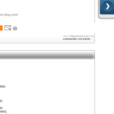
over-blog.com/
0
-
dans
Département du Lot
commenter cet article
…
lle)
s)
e)
iars)