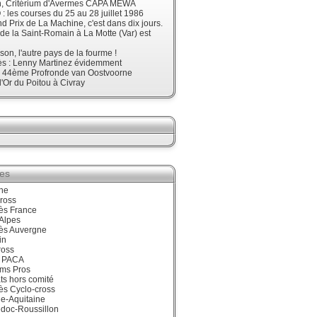
, Critérium d'Avermes CAPA MEWA
 les courses du 25 au 28 juillet 1986
d Prix de La Machine, c'est dans dix jours.
 de la Saint-Romain à La Motte (Var) est
son, l'autre pays de la fourme !
ès : Lenny Martinez évidemment
, 44ème Profronde van Oostvoorne
'Or du Poitou à Civray
ies
ne
ross
ès France
Alpes
ès Auvergne
in
ross
 PACA
ums Pros
ts hors comité
ès Cyclo-cross
e-Aquitaine
doc-Roussillon