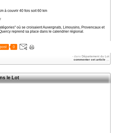
m à couvrir 40 fois soit 60 km
r
atégories" où se croisaient Auvergnats, Limousins, Provencaux et
Quercy reprend sa place dans le calendrier régional.
post
0
-
dans
Département du Lot
commenter cet article
…
s le Lot