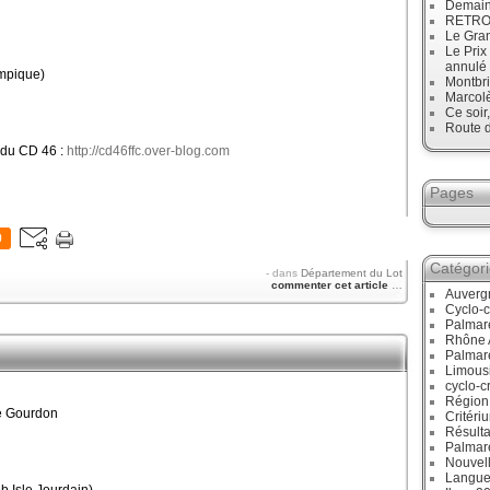
Demain
RETRO :
Le Gran
Le Prix
annulé
mpique)
Montbri
Marcol
Ce soir
Route d
 du CD 46 :
http://cd46ffc.over-blog.com
Pages
0
Catégor
-
dans
Département du Lot
commenter cet article
…
Auverg
Cyclo-c
Palmar
Rhône 
Palmar
Limous
cyclo-c
Région
de Gourdon
Critéri
Résulta
Palmar
Nouvell
Langue