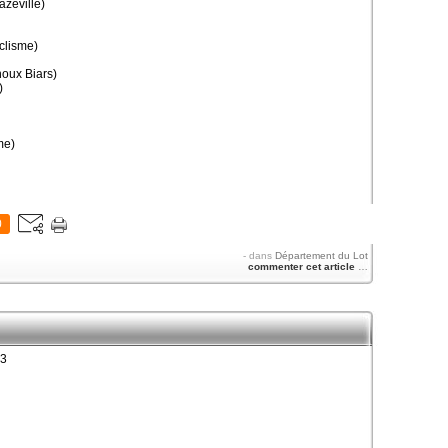
zeville)
clisme)
oux Biars)
)
me)
0
-
dans
Département du Lot
commenter cet article
…