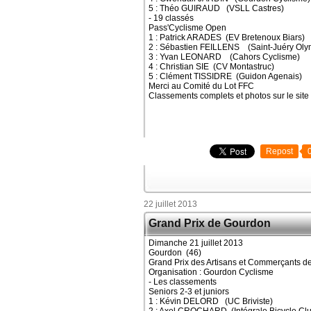
5 : Théo GUIRAUD (VSLL Castres)
- 19 classés
Pass'Cyclisme Open
1 : Patrick ARADES (EV Bretenoux Biars)
2 : Sébastien FEILLENS (Saint-Juéry Oly
3 : Yvan LEONARD (Cahors Cyclisme)
4 : Christian SIE (CV Montastruc)
5 : Clément TISSIDRE (Guidon Agenais)
Merci au Comité du Lot FFC
Classements complets et photos sur le site
Repost
22 juillet 2013
Grand Prix de Gourdon
Dimanche 21 juillet 2013
Gourdon (46)
Grand Prix des Artisans et Commerçants 
Organisation : Gourdon Cyclisme
- Les classements
Seniors 2-3 et juniors
1 : Kévin DELORD (UC Briviste)