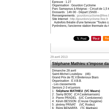
Epreuve : 1.27
Organisation : Gourdon Cyclisme
Parc Samayous à Alvignac - Circuit de 1,5 k
Dossards : 14h 00 - Départ 15h00 -
Renseignements :
gourdoncyclisme@free.f
Site Internet :
http://gourdoncyclisme.free.fr
Autrefois théatre d'une fameuse "Toutes c
Pyrénéens, l'ancienne station thermale du 
Re
29 avril 2013
Stéphane Mathieu s'impose dan
Dimanche 28 avril
Saint-Michel-Loubéjou (46)
Grand Prix de l'E.V.Bretenoux Biars
Organisation : E.V.B.B.
- Les classements
Seniors 2-3 et juniors
1 :
Stéphane MATHIEU (VC Maurs)
2 : Samy BOSC (CA Castelsarrasin)
3 : Pierre PRADEL (UC Corrézienne)
4 : Kévin BESSON (Creuse Oxygène)
5 : jérémy PRIVAT (VC Rodez)
6 : Rémi BENARFA (TC Martrais)