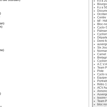
 Isle Jourdain)
Il y a 2
Bourgo
Il y a 5
Docum
)
Occitan
)
Centre 
Idf - H
an)
Bloc-no
n)
Cyclo-S
Palmar
Cyclism
Départ
Demi-f
auverg
Six Jou
me)
Norman
Carnet
Bretag
Cyclis
A.C.V.A
Team P
Piste
Cyclo s
Equipe
Portrait
Rétro 
ACV Aur
Annonc
)
Auverg
Issoire
Team P
bloc no