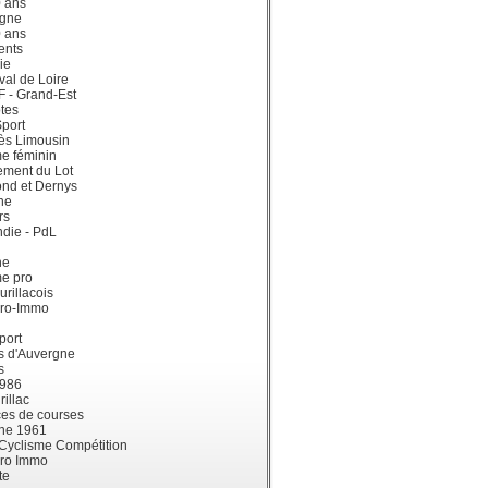
0 ans
gne
0 ans
ents
ie
val de Loire
dF - Grand-Est
tes
port
ès Limousin
e féminin
ement du Lot
ond et Dernys
ne
rs
die - PdL
ne
me pro
urillacois
ro-Immo
port
s d'Auvergne
s
1986
illac
es de courses
ne 1961
 Cyclisme Compétition
ro Immo
te