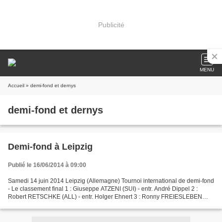
Publicité
MENU
Accueil
» demi-fond et dernys
demi-fond et dernys
Demi-fond à Leipzig
Publié le 16/06/2014 à 09:00
Samedi 14 juin 2014 Leipzig (Allemagne) Tournoi international de demi-fond
- Le classement final 1 : Giuseppe ATZENI (SUI) - entr. André Dippel 2 :
Robert RETSCHKE (ALL) - entr. Holger Ehnert 3 : Ronny FREIESLEBEN
(ALL) - entr. Lutz Weib 4 : Peter JÖRG...