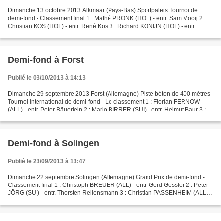
Dimanche 13 octobre 2013 Alkmaar (Pays-Bas) Sportpaleis Tournoi de
demi-fond - Classement final 1 : Mathé PRONK (HOL) - entr. Sam Mooij 2 :
Christian KOS (HOL) - entr. René Kos 3 : Richard KONIJN (HOL) - entr.
Ralph Schumacher (ALL) 4 : Patrick KOPS (HOL)...
Demi-fond à Forst
Publié le 03/10/2013 à 14:13
Dimanche 29 septembre 2013 Forst (Allemagne) Piste béton de 400 mètres
Tournoi international de demi-fond - Le classement 1 : Florian FERNOW
(ALL) - entr. Peter Bäuerlein 2 : Mario BIRRER (SUI) - entr. Helmut Baur 3 :
Giuseppe ATZENI (SUI) - entr. André...
Demi-fond à Solingen
Publié le 23/09/2013 à 13:47
Dimanche 22 septembre Solingen (Allemagne) Grand Prix de demi-fond -
Classement final 1 : Christoph BREUER (ALL) - entr. Gerd Gessler 2 : Peter
JÖRG (SUI) - entr. Thorsten Rellensmann 3 : Christian PASSENHEIM (ALL) -
entr. Matthias Acker Merci à Heinz...