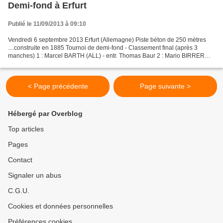
Demi-fond à Erfurt
Publié le 11/09/2013 à 09:10
Vendredi 6 septembre 2013 Erfurt (Allemagne) Piste béton de 250 mètres
....construite en 1885 Tournoi de demi-fond - Classement final (après 3
manches) 1 : Marcel BARTH (ALL) - entr. Thomas Baur 2 : Mario BIRRER
(SUI) - entr. Helmut Baur 3 : Giuseppe...
< Page précédente
Page suivante >
Hébergé par Overblog
Top articles
Pages
Contact
Signaler un abus
C.G.U.
Cookies et données personnelles
Préférences cookies