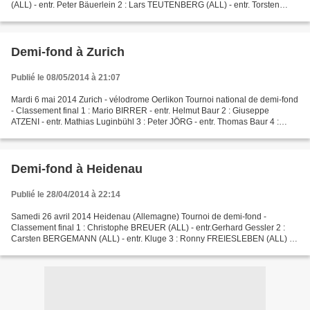
(ALL) - entr. Peter Bäuerlein 2 : Lars TEUTENBERG (ALL) - entr. Torsten
Rellensmann 3 : Hendrik EGGERS (ALL) - entr. Gerd...
Demi-fond à Zurich
Publié le 08/05/2014 à 21:07
Mardi 6 mai 2014 Zurich - vélodrome Oerlikon Tournoi national de demi-fond
- Classement final 1 : Mario BIRRER - entr. Helmut Baur 2 : Giuseppe
ATZENI - entr. Mathias Luginbühl 3 : Peter JÖRG - entr. Thomas Baur 4 :
Thomas HAUPT - entr. Hansueli Strauss...
Demi-fond à Heidenau
Publié le 28/04/2014 à 22:14
Samedi 26 avril 2014 Heidenau (Allemagne) Tournoi de demi-fond -
Classement final 1 : Christophe BREUER (ALL) - entr.Gerhard Gessler 2 :
Carsten BERGEMANN (ALL) - entr. Kluge 3 : Ronny FREIESLEBEN (ALL) -
entr. Lutz Weib 4 : Patrick WOLFRUM (ALL) - entr....