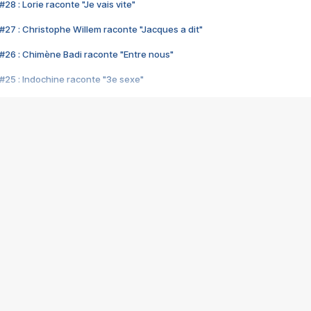
28 : Lorie raconte "Je vais vite"
#27 : Christophe Willem raconte "Jacques a dit"
#26 : Chimène Badi raconte "Entre nous"
#25 : Indochine raconte "3e sexe"
#24 : Zaho raconte "C'est chelou"
#23 : Patrick Bruel raconte "Au café des délices"
#22 : Kyo raconte "Le chemin"
#21 : Nolwenn Leroy raconte "Cassé"
#20 : Patrick Hernandez raconte "Born to be alive"
#19 : Lorie raconte "Près de moi"
#18 : Michael Jones raconte "A nos actes manqués" (avec Jean-Jacque
#17 : Khaled raconte "Aïcha"
#16 : Corneille raconte "Parce qu'on vient de loin"