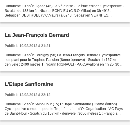
Dimanche 19 août Figeac (46) La Vélotoise - 12 ème édition Cyclosportive -
Scratch du 133 km 1 : Nicolas BONNIEU (C.S.O.Millau) en 3h 49' 2 :
Sébastien DESTRUEL (V.C.Maurs) à 02" 3 : Sébastien VERNHES
(V.C.Maurs) à 07" 4 : François Xavier BLANC mt 5 :...
La Jean-François Bernard
Publié le 19/08/2012 à 21:21
Dimanche 19 août Corbigny (58) La Jean-François Bernard Cyclosportive
comptant pour le Trophée Passion (8ème épreuve) - Scratch du 167 km -
dénivelé : 2400 mètres 1 : Yoann RIGNAULT (P.A.C.Avallon) en 4h 25' 30 2 :
Stéphane AUROUX à 03" 3 : Luc VERWIMP...
L'Etape Sanfloraine
Publié le 12/08/2012 à 22:12
Dimanche 12 août Saint-Flour (15) L'Etape Sanfloraine (12ème édition)
Cyclosportive comptant pour le Trophée Label d'Or Organisation : V.C.Pays
de Saint-Flour - Scratch du 157 km - dénivelé : 3050 mètres 1 : François
LAMIRAUD (C.R.4 C.Roanne) en 4h 33'...