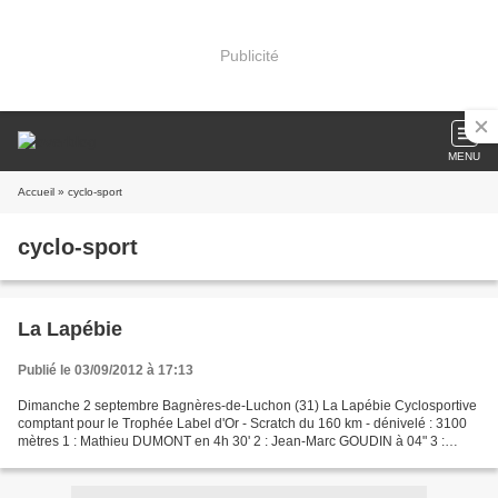
Publicité
MENU
Accueil
» cyclo-sport
cyclo-sport
La Lapébie
Publié le 03/09/2012 à 17:13
Dimanche 2 septembre Bagnères-de-Luchon (31) La Lapébie Cyclosportive
comptant pour le Trophée Label d'Or - Scratch du 160 km - dénivelé : 3100
mètres 1 : Mathieu DUMONT en 4h 30' 2 : Jean-Marc GOUDIN à 04" 3 :
Lucien CAPOT à 3' 09 4 : Sébastien PILLON...