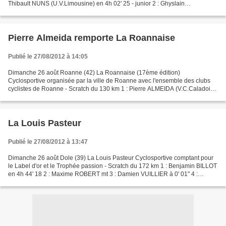
Thibault NUNS (U.V.Limousine) en 4h 02' 25 - junior 2 : Ghyslain
LAPANDERIE (V.C.Ambertois) à 02" 3 : Julien BRIEZ à...
Pierre Almeida remporte La Roannaise
Publié le 27/08/2012 à 14:05
Dimanche 26 août Roanne (42) La Roannaise (17ème édition)
Cyclosportive organisée par la ville de Roanne avec l'ensemble des clubs
cyclistes de Roanne - Scratch du 130 km 1 : Pierre ALMEIDA (V.C.Caladois)
en 3h 57' 2 : Sébastien DI MANNO ( E.C.Pays du...
La Louis Pasteur
Publié le 27/08/2012 à 13:47
Dimanche 26 août Dole (39) La Louis Pasteur Cyclosportive comptant pour
le Label d'or et le Trophée passion - Scratch du 172 km 1 : Benjamin BILLOT
en 4h 44' 18 2 : Maxime ROBERT mt 3 : Damien VUILLIER à 0' 01" 4 :
Clément MOLINOT à 7' 13 5 : Aurélien...