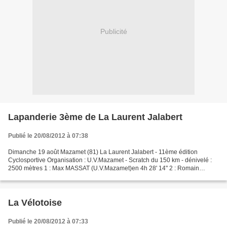
Publicité
Lapanderie 3ème de La Laurent Jalabert
Publié le 20/08/2012 à 07:38
Dimanche 19 août Mazamet (81) La Laurent Jalabert - 11ème édition
Cyclosportive Organisation : U.V.Mazamet - Scratch du 150 km - dénivelé :
2500 mètres 1 : Max MASSAT (U.V.Mazamet)en 4h 28' 14" 2 : Romain
CAMPISTROUS (Saint-Juéry Olympique) à 3' 26" 3...
La Vélotoise
Publié le 20/08/2012 à 07:33