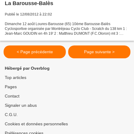
La Barousse-Balès
Publié le 12/08/2012 à 22:02
Dimanche 12 août Loures-Barousse (65) 10ème Barousse-Balès
Cyclosportive organisée par Montréjeau Cyclo Club - Scratch du 138 km 1 :
Jean-Marc GOUDIN en 4h 19' 2 : Matthieu DUMONT (F.C.Oloron) mt 3 :
Damien GARCIA (U.V.Langon) à 6' 55 4 : Romain CAMPISTROU...
< Page précédente
Page suivante >
Hébergé par Overblog
Top articles
Pages
Contact
Signaler un abus
C.G.U.
Cookies et données personnelles
Préférences cookies