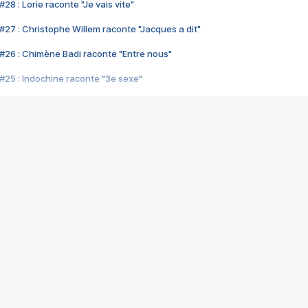
28 : Lorie raconte "Je vais vite"
#27 : Christophe Willem raconte "Jacques a dit"
#26 : Chimène Badi raconte "Entre nous"
#25 : Indochine raconte "3e sexe"
#24 : Zaho raconte "C'est chelou"
#23 : Patrick Bruel raconte "Au café des délices"
#22 : Kyo raconte "Le chemin"
#21 : Nolwenn Leroy raconte "Cassé"
#20 : Patrick Hernandez raconte "Born to be alive"
#19 : Lorie raconte "Près de moi"
#18 : Michael Jones raconte "A nos actes manqués" (avec Jean-Jacque
#17 : Khaled raconte "Aïcha"
#16 : Corneille raconte "Parce qu'on vient de loin"