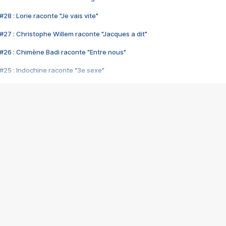
28 : Lorie raconte "Je vais vite"
#27 : Christophe Willem raconte "Jacques a dit"
#26 : Chimène Badi raconte "Entre nous"
#25 : Indochine raconte "3e sexe"
#24 : Zaho raconte "C'est chelou"
#23 : Patrick Bruel raconte "Au café des délices"
#22 : Kyo raconte "Le chemin"
#21 : Nolwenn Leroy raconte "Cassé"
#20 : Patrick Hernandez raconte "Born to be alive"
#19 : Lorie raconte "Près de moi"
#18 : Michael Jones raconte "A nos actes manqués" (avec Jean-Jacque
#17 : Khaled raconte "Aïcha"