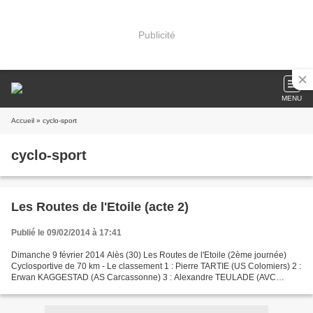
Publicité
MENU
Accueil
» cyclo-sport
cyclo-sport
Les Routes de l'Etoile (acte 2)
Publié le 09/02/2014 à 17:41
Dimanche 9 février 2014 Alès (30) Les Routes de l'Etoile (2ème journée)
Cyclosportive de 70 km - Le classement 1 : Pierre TARTIE (US Colomiers) 2 :
Erwan KAGGESTAD (AS Carcassonne) 3 : Alexandre TEULADE (AVC
Nimes) 4 : Florian ESQUER (Sud Vélo) 5 : Nicolas...