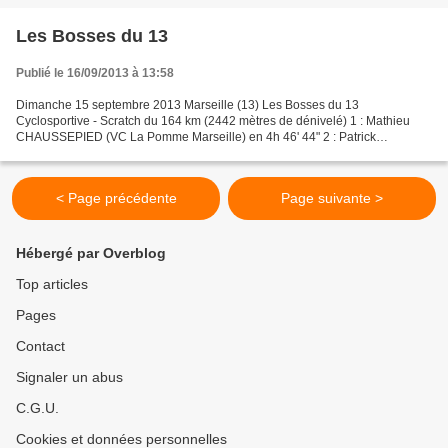
Les Bosses du 13
Publié le 16/09/2013 à 13:58
Dimanche 15 septembre 2013 Marseille (13) Les Bosses du 13
Cyclosportive - Scratch du 164 km (2442 mètres de dénivelé) 1 : Mathieu
CHAUSSEPIED (VC La Pomme Marseille) en 4h 46' 44" 2 : Patrick
FIORENTINO (VS La Ciotat) à 2' 05 3 : David DE VECCHI (Pédale...
< Page précédente
Page suivante >
Hébergé par Overblog
Top articles
Pages
Contact
Signaler un abus
C.G.U.
Cookies et données personnelles