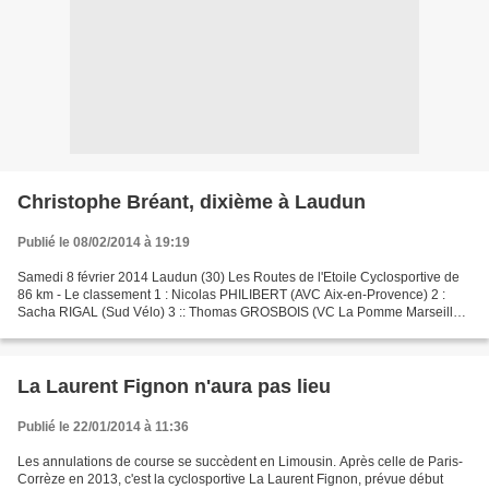
Christophe Bréant, dixième à Laudun
Publié le 08/02/2014 à 19:19
Samedi 8 février 2014 Laudun (30) Les Routes de l'Etoile Cyclosportive de
86 km - Le classement 1 : Nicolas PHILIBERT (AVC Aix-en-Provence) 2 :
Sacha RIGAL (Sud Vélo) 3 :: Thomas GROSBOIS (VC La Pomme Marseille)
4 : Nicolas CHAPEL (Montagnac AC) 5 : Alexis...
La Laurent Fignon n'aura pas lieu
Publié le 22/01/2014 à 11:36
Les annulations de course se succèdent en Limousin. Après celle de Paris-
Corrèze en 2013, c'est la cyclosportive La Laurent Fignon, prévue début