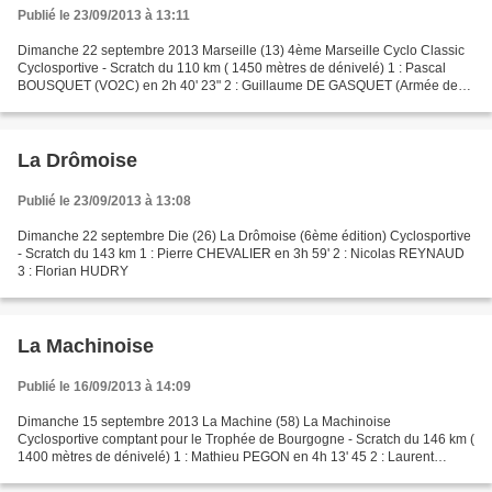
Publié le 23/09/2013 à 13:11
Dimanche 22 septembre 2013 Marseille (13) 4ème Marseille Cyclo Classic
Cyclosportive - Scratch du 110 km ( 1450 mètres de dénivelé) 1 : Pascal
BOUSQUET (VO2C) en 2h 40' 23" 2 : Guillaume DE GASQUET (Armée de
Terre) à 06" 3 : Cyril BOULENGER (AVC Aix-en-Provence)...
La Drômoise
Publié le 23/09/2013 à 13:08
Dimanche 22 septembre Die (26) La Drômoise (6ème édition) Cyclosportive
- Scratch du 143 km 1 : Pierre CHEVALIER en 3h 59' 2 : Nicolas REYNAUD
3 : Florian HUDRY
La Machinoise
Publié le 16/09/2013 à 14:09
Dimanche 15 septembre 2013 La Machine (58) La Machinoise
Cyclosportive comptant pour le Trophée de Bourgogne - Scratch du 146 km (
1400 mètres de dénivelé) 1 : Mathieu PEGON en 4h 13' 45 2 : Laurent
LESPAGNOL à 01" 3 : Gilbert THIMON à 04" 4 : Jean-Christophe...