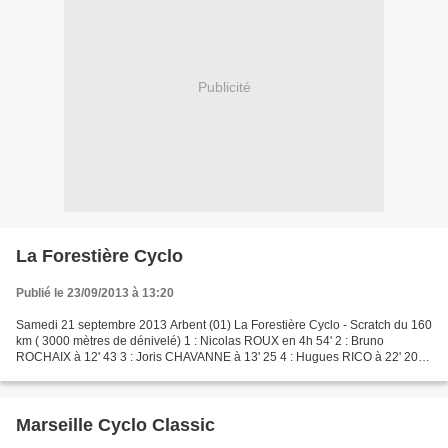
Publicité
La Forestière Cyclo
Publié le 23/09/2013 à 13:20
Samedi 21 septembre 2013 Arbent (01) La Forestière Cyclo - Scratch du 160
km ( 3000 mètres de dénivelé) 1 : Nicolas ROUX en 4h 54' 2 : Bruno
ROCHAIX à 12' 43 3 : Joris CHAVANNE à 13' 25 4 : Hugues RICO à 22' 20 5
: Jean-Baptiste TISSANDIER à 27' 17 -...
Marseille Cyclo Classic