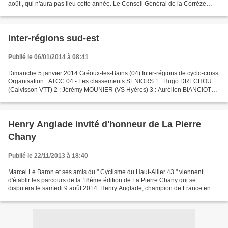
août , qui n'aura pas lieu cette année. Le Conseil Général de la Corrèze
n'étant plus en mesure d'apporter...
Inter-régions sud-est
Publié le 06/01/2014 à 08:41
Dimanche 5 janvier 2014 Gréoux-les-Bains (04) Inter-régions de cyclo-cross
Organisation : ATCC 04 - Les classements SENIORS 1 : Hugo DRECHOU
(Calvisson VTT) 2 : Jérémy MOUNIER (VS Hyères) 3 : Aurélien BIANCIOT
(La Flèche Floracoise) 4 : Thomas COUTURIER...
Henry Anglade invité d'honneur de La Pierre
Chany
Publié le 22/11/2013 à 18:40
Marcel Le Baron et ses amis du " Cyclisme du Haut-Allier 43 " viennent
d'établir les parcours de la 18ème édition de La Pierre Chany qui se
disputera le samedi 9 août 2014. Henry Anglade, champion de France en
1959 et 1965, deuxième du Tour 1959 en sera...