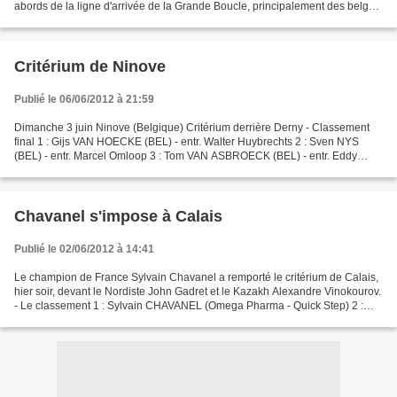
abords de la ligne d'arrivée de la Grande Boucle, principalement des belges
et néerlandais. Pour eux, les...
Critérium de Ninove
Publié le 06/06/2012 à 21:59
Dimanche 3 juin Ninove (Belgique) Critérium derrière Derny - Classement
final 1 : Gijs VAN HOECKE (BEL) - entr. Walter Huybrechts 2 : Sven NYS
(BEL) - entr. Marcel Omloop 3 : Tom VAN ASBROECK (BEL) - entr. Eddy
Mertens 4 : Steve SCHETS (BEL) - entr. Michel...
Chavanel s'impose à Calais
Publié le 02/06/2012 à 14:41
Le champion de France Sylvain Chavanel a remporté le critérium de Calais,
hier soir, devant le Nordiste John Gadret et le Kazakh Alexandre Vinokourov.
- Le classement 1 : Sylvain CHAVANEL (Omega Pharma - Quick Step) 2 :
John GADRET (AG2R La Mondiale)...