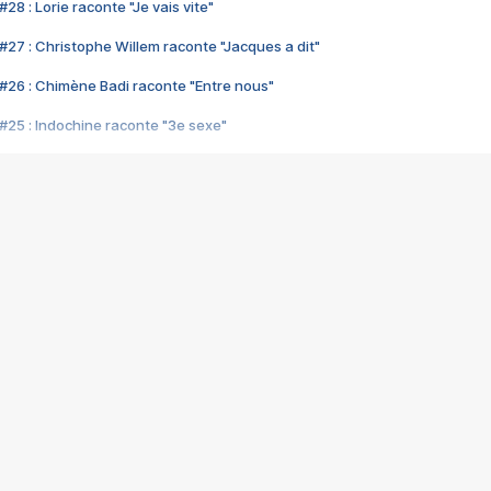
28 : Lorie raconte "Je vais vite"
#27 : Christophe Willem raconte "Jacques a dit"
#26 : Chimène Badi raconte "Entre nous"
#25 : Indochine raconte "3e sexe"
#24 : Zaho raconte "C'est chelou"
#23 : Patrick Bruel raconte "Au café des délices"
#22 : Kyo raconte "Le chemin"
#21 : Nolwenn Leroy raconte "Cassé"
#20 : Patrick Hernandez raconte "Born to be alive"
#19 : Lorie raconte "Près de moi"
#18 : Michael Jones raconte "A nos actes manqués" (avec Jean-Jacque
#17 : Khaled raconte "Aïcha"
#16 : Corneille raconte "Parce qu'on vient de loin"