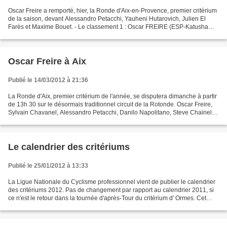
Oscar Freire a remporté, hier, la Ronde d'Aix-en-Provence, premier critérium
de la saison, devant Alessandro Petacchi, Yauheni Hutarovich, Julien El
Farès et Maxime Bouet. - Le classement 1 : Oscar FREIRE (ESP-Katusha
Team) 2 : Alessandro PETACCHI (ITA-Lampre...
Oscar Freire à Aix
Publié le 14/03/2012 à 21:36
La Ronde d'Aix, premier critérium de l'année, se disputera dimanche à partir
de 13h 30 sur le désormais traditionnel circuit de la Rotonde. Oscar Freire,
Sylvain Chavanel, Alessandro Petacchi, Danilo Napolitano, Steve Chainel,
Christophe Le Mevel, Maxime...
Le calendrier des critériums
Publié le 25/01/2012 à 13:33
La Ligue Nationale du Cyclisme professionnel vient de publier le calendrier
des critériums 2012. Pas de changement par rapport au calendrier 2011, si
ce n'est le retour dans la tournée d'après-Tour du critérium d' Ormes. Cet
hiver ce critérium s'est disputé...