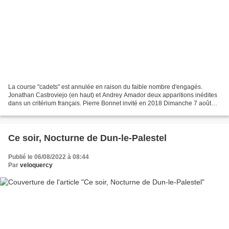
La course "cadets" est annulée en raison du faible nombre d'engagés.
Jonathan Castroviejo (en haut) et Andrey Amador deux apparitions inédites
dans un critérium français. Pierre Bonnet invité en 2018 Dimanche 7 août
2022 Vayrac (Lot) 62ème Critérium international...
Ce soir, Nocturne de Dun-le-Palestel
Publié le 06/08/2022 à 08:44
Par
veloquercy