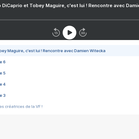
 DiCaprio et Tobey Maguire, c'est lui ! Rencontre avec Dam
bey Maguire, c'est lui ! Rencontre avec Damien Witecka
e 6
e 5
e 4
e 3
s créatrices de la VF !
e 2
e 1