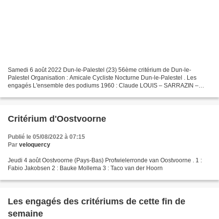
Samedi 6 août 2022 Dun-le-Palestel (23) 56ème critérium de Dun-le-
Palestel Organisation : Amicale Cycliste Nocturne Dun-le-Palestel . Les
engagés L'ensemble des podiums 1960 : Claude LOUIS – SARRAZIN –
SABATIER 1961 : Nunzio URSILLO – Michel ROUDIER –...
Critérium d'Oostvoorne
Publié le 05/08/2022 à 07:15
Par
veloquercy
Jeudi 4 août Oostvoorne (Pays-Bas) Profwielerronde van Oostvoorne . 1 :
Fabio Jakobsen 2 : Bauke Mollema 3 : Taco van der Hoorn
Les engagés des critériums de cette fin de
semaine