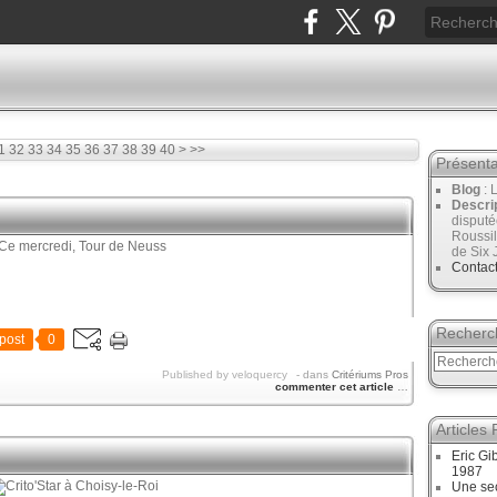
50
60
70
80
90
100
1
32
33
34
35
36
37
38
39
40
>
>>
Présenta
Blog
: 
Descri
disput
Roussil
de Six 
Contac
Recherc
post
0
Published by veloquercy
-
dans
Critériums Pros
commenter cet article
…
Articles
Eric Gi
1987
Une sec