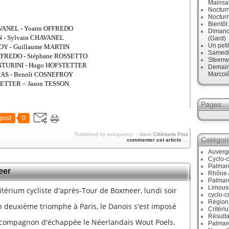
Mainsa
Noctur
Noctur
Bientô
AVANEL - Yoann OFFREDO
Dimanch
N - Sylvain CHAVANEL
(Gard)
Un peti
OY - Guillaume MARTIN
Samedi,
 OFFREDO - Stéphane ROSSETTO
Steenw
ENTURINI - Hugo HOFSTETTER
Demain,
Marcol
UAS - Benoît COSNEFROY
TETTER – Jason TESSON
Pages
post
0
Published by veloquercy
-
dans
Critériums Pros
Catégor
commenter cet article
…
Auverg
Cyclo-c
Palmar
eer
Rhône 
Palmar
Limous
itérium cycliste d'après-Tour de Boxmeer, lundi soir
cyclo-c
Région
 deuxième triomphe à Paris, le Danois s'est imposé
Critéri
Résulta
n compagnon d'échappée le Néerlandais Wout Poels.
Palmar