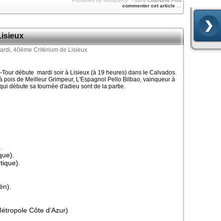
Published by veloquercy
-
dans
Critériums Pros
commenter cet article
…
Lisieux
s-Tour débute mardi soir à Lisieux (à 19 heures) dans le Calvados.
t à pois de Meilleur Grimpeur, L'Espagnol Pello Bilbao, vainqueur à
qui débute sa tournée d'adieu sont de la partie.
.
que).
tique).
ën).
étropole Côte d’Azur)