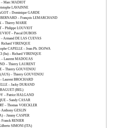
U – Marc MADIOT
ristophe LAVAINNE
 BAGOT – Dominique GARDE
Fr. BERNARD – François LEMARCHAND
X – Thierry MARIE
T – Philippe LOUVIOT
OUVIOT – Pascal DUBOIS
OT – Armand DE LAS CUEVAS
– Richard VIRENQUE
tophe CAPELLE – Jean-Ph. DOJWA
 (Ita) – Richard VIRENQUE
R – Laurent MADOUAS
ND – Thierry LAURENT
UE – Thierry GOUVENOU
DY (AUS) – Thierry GOUVENOU
N – Laurent BROCHARD
APELLE – Jacky DURAND
ge BAGUET (BEL)
DY – Patrice HALGAND
NQUE – Sandy CASAR
ABERT – Thomas VOECKLER
– Anthony GESLIN
ITA) – Jimmy CASPER
– Franck RENIER
ilberto SIMONI (ITA)