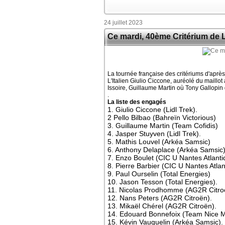
24 juillet 2023
Ce mardi, 40ème Critérium de 
La tournée française des critériums d'aprè
L'Italien Giulio Ciccone, auréolé du maillo
Issoire, Guillaume Martin où Tony Gallopin 
.
La liste des engagés
1. Giulio Ciccone (Lidl Trek).
2 Pello Bilbao (Bahreïn Victorious)
3. Guillaume Martin (Team Cofidis)
4. Jasper Stuyven (Lidl Trek).
5. Mathis Louvel (Arkéa Samsic)
6. Anthony Delaplace (Arkéa Samsic)
7. Enzo Boulet (CIC U Nantes Atlanti
8. Pierre Barbier (CIC U Nantes Atlan
9. Paul Ourselin (Total Energies)
10. Jason Tesson (Total Energies).
11. Nicolas Prodhomme (AG2R Citro
12. Nans Peters (AG2R Citroën).
13. Mikaël Chérel (AG2R Citroën).
14. Edouard Bonnefoix (Team Nice M
15. Kévin Vauquelin (Arkéa Samsic).