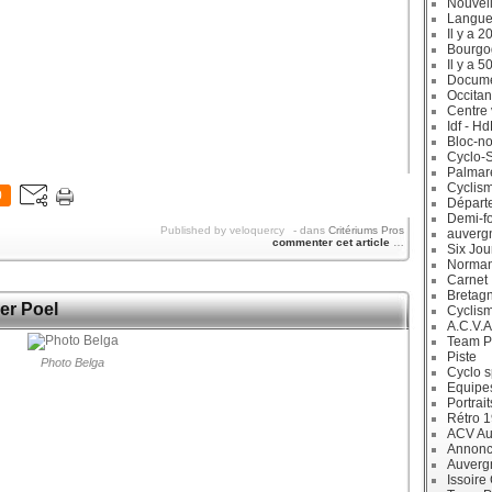
Nouvell
Langue
Il y a 2
Bourgo
Il y a 5
Docum
Occitan
Centre 
Idf - H
Bloc-no
Cyclo-S
Palmar
Cyclism
0
Départ
Demi-f
Published by veloquercy
-
dans
Critériums Pros
auverg
commenter cet article
…
Six Jou
Norman
Carnet
Bretag
der Poel
Cyclis
A.C.V.A
Team P
Piste
Photo Belga
Cyclo s
Equipe
Portrait
Rétro 
ACV Aur
Annonc
Auverg
Issoire