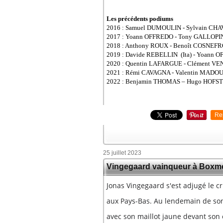
Les précédents podiums
2016 : Samuel DUMOULIN - Sylvain CH
2017 : Yoann OFFREDO - Tony GALLOPI
2018 : Anthony ROUX - Benoît COSNEFR
2019 : Davide REBELLIN (Ita) - Yoann
2020 : Quentin LAFARGUE - Clément V
2021 : Rémi CAVAGNA - Valentin MADO
2022 : Benjamin THOMAS – Hugo HOFS
Re
25 juillet 2023
Vingegaard vainqueur à Boxm
Jonas Vingegaard s'est adjugé le cr
aux Pays-Bas. Au lendemain de son
avec son maillot jaune devant so