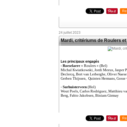
Re
24 juillet 2023
Mardi, critériums de Roulers e
Les principaux engagés
- Roeselaere
« Roulers » (Bel)
Michal Kwiatkowski, Jordi Meeus, Jasper P
Declercq, Bert van Lerberghe, Oliver Naese
Gerben Thijssen, Quinten Hermans, Gosse 
-
Surhuisterveen
(Hol)
Wout Poels, Carlos Rodriguez, Matthieu v
Berg, Fabio Jakobsen, Biniam Girmay
Re