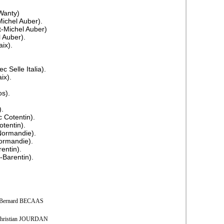
Wanty)
ichel Auber).
-Michel Auber)
 Auber).
ix).
 Selle Italia).
ix).
os).
).
 Cotentin).
tentin).
Normandie).
ormandie).
entin).
-Barentin).
 Bernard BECAAS
Christian JOURDAN