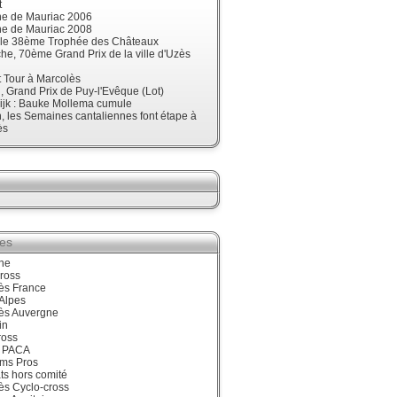
t
ne de Mauriac 2006
ne de Mauriac 2008
t le 38ème Trophée des Châteaux
e, 70ème Grand Prix de la ville d'Uzès
t Tour à Marcolès
 Grand Prix de Puy-l'Evêque (Lot)
ijk : Bauke Mollema cumule
 les Semaines cantaliennes font étape à
ès
ies
ne
ross
ès France
Alpes
ès Auvergne
in
ross
 PACA
ums Pros
ts hors comité
ès Cyclo-cross