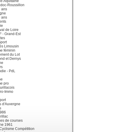
e-Aquitaine
doc-Roussillon
0 ans
gne
0 ans
ents
ie
val de Loire
dF - Grand-Est
tes
port
ès Limousin
e féminin
ement du Lot
ond et Dernys
ne
rs
die - PdL
ne
me pro
urillacois
ro-Immo
port
s d'Auvergne
s
1986
illac
es de courses
ne 1961
 Cyclisme Compétition