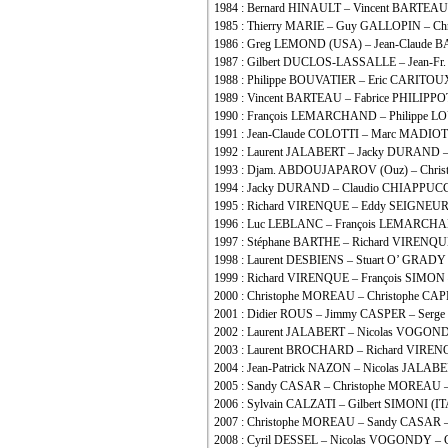
1984 : Bernard HINAULT – Vincent BARTEA
1985 : Thierry MARIE – Guy GALLOPIN – Ch
1986 : Greg LEMOND (USA) – Jean-Claude
1987 : Gilbert DUCLOS-LASSALLE – Jean-
1988 : Philippe BOUVATIER – Eric CARITOU
1989 : Vincent BARTEAU – Fabrice PHILIPPO
1990 : François LEMARCHAND – Philippe L
1991 : Jean-Claude COLOTTI – Marc MADI
1992 : Laurent JALABERT – Jacky DURAND 
1993 : Djam. ABDOUJAPAROV (Ouz) – Chris
1994 : Jacky DURAND – Claudio CHIAPPUCCI
1995 : Richard VIRENQUE – Eddy SEIGNEU
1996 : Luc LEBLANC – François LEMARCHA
1997 : Stéphane BARTHE – Richard VIRENQ
1998 : Laurent DESBIENS – Stuart O’ GRA
1999 : Richard VIRENQUE – François SIMO
2000 : Christophe MOREAU – Christophe C
2001 : Didier ROUS – Jimmy CASPER – Ser
2002 : Laurent JALABERT – Nicolas VOGON
2003 : Laurent BROCHARD – Richard VIRE
2004 : Jean-Patrick NAZON – Nicolas JAL
2005 : Sandy CASAR – Christophe MOREAU 
2006 : Sylvain CALZATI – Gilbert SIMONI (
2007 : Christophe MOREAU – Sandy CASAR 
2008 : Cyril DESSEL – Nicolas VOGONDY – G