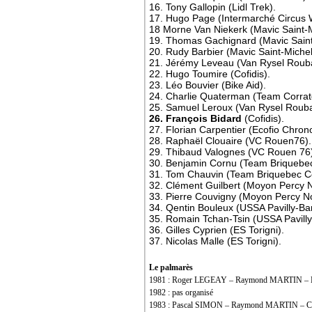
16. Tony Gallopin (Lidl Trek).
17. Hugo Page (Intermarché Circus 
18 Morne Van Niekerk (Mavic Saint-M
19. Thomas Gachignard (Mavic Saint
20. Rudy Barbier (Mavic Saint-Michel
21. Jérémy Leveau (Van Rysel Rouba
22. Hugo Toumire (Cofidis).
23. Léo Bouvier (Bike Aid).
24. Charlie Quaterman (Team Corratec
25. Samuel Leroux (Van Rysel Rouba
26. François Bidard
(Cofidis).
27. Florian Carpentier (Ecofio Chron
28. Raphaël Clouaire (VC Rouen76).
29. Thibaud Valognes (VC Rouen 76
30. Benjamin Cornu (Team Briquebec
31. Tom Chauvin (Team Briquebec Co
32. Clément Guilbert (Moyon Percy 
33. Pierre Couvigny (Moyon Percy N
34. Qentin Bouleux (USSA Pavilly-Bar
35. Romain Tchan-Tsin (USSA Pavilly
36. Gilles Cyprien (ES Torigni).
37. Nicolas Malle (ES Torigni).
Le palmarès
1981 : Roger LEGEAY – Raymond MARTIN –
1982 : pas organisé
1983 : Pascal SIMON – Raymond MARTIN – 