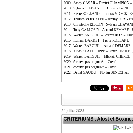
2009 : Sandy CASAR – Dimitri CHAMPION
2010 : Sylvain CHAVANEL – Christophe R
2011 : Pierre ROLLAND - Thomas VOECKLER
2012 : Thomas VOECKLER - Jérémy ROY - P
2013 : Christophe RIBLON - Sylvain CHAVAN
2014 : Tony GALLOPIN - Arnaud DEMARE - 
2015 : Warren BARGUIL – Jérémy ROY – T
2016 : Romain BARDET – Pierre ROLLAND 
2017 : Warren BARGUIL – Arnaud DEMARE –
2018 : Julian ALAPHILIPPE – Omar FRAILE (
2019 : Warren BARGUIL – Mickaël CHEREL
2020 : épreuve pas organisée – Covid
2021 : épreuve pas organisée – Covid
2022 : David GAUDU – Florian SENECHAL –
Re
24 juillet 2023
CRITERIUMS : Alost et Boxmee