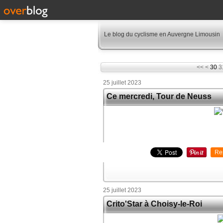
Le blog du cyclisme en Auvergne Limousin
10
20
<<
<
30
3
25 juillet 2023
Ce mercredi, Tour de Neuss
Re
25 juillet 2023
Crito'Star à Choisy-le-Roi