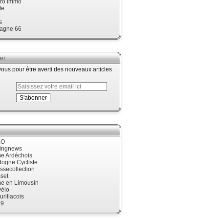
ro Immo
te
s
agne 66
er
us pour être averti des nouveaux articles
LO
cingnews
me Ardéchois
dogne Cycliste
ssecollection
set
me en Limousin
élo
urillacois
19