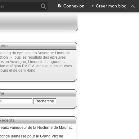
Connexion
+
Créer mon blog
tion
Le blog du cyclisme en Auvergne Limousin
ption
: - Tous les résultats des épreuves
ées en Auvergne, Limousin, Languedoc-
lon et région P.A.C.A. ainsi que les courses
Jours et de demi-fond.
t
he
 Récents
beaux vainqueur de la Nocturne de Mauriac
onde jeunesse pour le Grand Prix de