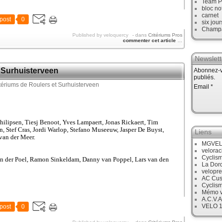
Team P
bloc no
carnet
post
0
six jour
Champ
Published by veloquercy
-
dans
Critériums Pros
commenter cet article
…
Newslett
t Surhuisterveen
Abonnez-vo
publiés.
Email
hilipsen, Tiesj Benoot, Yves Lampaert, Jonas Rickaert, Tim
n, Stef Cras, Jordi Warlop, Stefano Museeuw, Jasper De Buyst,
Liens
van der Meer.
MGVE
velora
Cyclis
an der Poel, Ramon Sinkeldam, Danny van Poppel, Lars van den
La Dor
velopre
AC Cus
Cyclis
Mémo v
A.C.V.A
VELO 
post
0