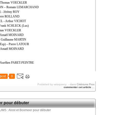
 – Thomas VOECKLER
IBLON – Romain LEMARCHAND
 - Jérémy ROY
ierre ROLLAND
EL - Arthur VICHOT
Frank SCHLECK (Lux)
homas VOECKLER
– Amaël MOINARD
 Guillaume MARTIN
Esp) – Pierre LATOUR
 – Amaël MOINARD
 Aurélien PARET-PEINTRE
post
0
Published by veloquercy
-
dans
Critériums Pros
commenter cet article
…
r pour débuter