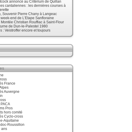
cock annoncé au Critérium de Quillan
s cantaliennes : les dernières courses à
erette
, Souvenir Pierre Chany à Langeac
e week-end de L'Etape Sanfloraine
, Montée Christian Rouffiac à Saint-Flour
urne de Dun-le-Palestel 1980
 : Veistroffer encore et toujours
ies
ne
ross
ès France
Alpes
ès Auvergne
in
ross
 PACA
ums Pros
ts hors comité
ès Cyclo-cross
e-Aquitaine
doc-Roussillon
0 ans