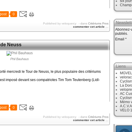
six jour
Champ
post
0
Newslett
Published by veloquercy
-
dans
Critériums Pros
commenter cet article
…
Abonnez-vo
publiés.
Email
r de Neuss
Phil Bauhaus
Liens
rté mercredi le Tour de Neuss, le plus populaire des critériums
MGVE
velora
'est imposé devant ses compatriotes Tim Tom Teutenberg (Lidl-
Cyclis
La Dor
velopre
AC Cus
Cyclis
Mémo v
A.C.V.A
post
0
VELO 
Published by veloquercy
-
dans
Critériums Pros
commenter cet article
…