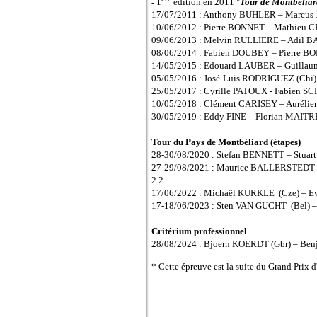
1
édition en 2011 "
Tour de Montbéliar
-
17/07/2011 : Anthony BUHLER – Marcus 
10/06/2012 : Pierre BONNET – Mathieu
09/06/2013 : Melvin RULLIERE – Adil B
08/06/2014 : Fabien DOUBEY – Pierre 
14/05/2015 : Edouard LAUBER – Guilla
05/05/2016 : José-Luis RODRIGUEZ (Chi
25/05/2017 : Cyrille PATOUX - Fabien
10/05/2018 : Clément CARISEY – Auréli
30/05/2019 : Eddy FINE – Florian MAI
.
Tour du Pays de Montbéliard (étapes)
28-30/08/2020 : Stefan BENNETT – Stu
27-29/08/2021 : Maurice BALLERSTEDT 
2.2
17/06/2022 : Michaêl KURKLE (Cze) – 
17-18/06/2023 : Sten VAN GUCHT (Bel) 
.
Critérium professionnel
28/08/2024 : Bjoern KOERDT (Gbr) – B
* Cette épreuve est la suite du Grand Prix 