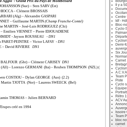
d Agglo"/ Grand Prix du Pays de Montbéliard
Bourgo
Il y a 5
JOHANSSON (Sue) – Sten SARV (Est)
Docum
 CHIOCCA – Clément BROSSAIS
Occitan
ARBARI (Alg) – Alexandre GASPARI
Centre 
Idf - H
BONNET – Guillaume MARTIN
(Champ Franche-Comté)
Bloc-no
ume MARTIN – José-Luis RODRIGUEZ (Chi)
Cyclo-S
) – Emilien VIENNET – Pierre IDJOUADIENE
Palmar
 SCHMIDT - Jayson ROUSSEAU -
DN1
Départ
Cyclism
en PARET-PEINTRE – Victor LAFAY -
DN1
Demi-f
TRE – David RIVIERE
DN1
auverg
Six Jou
Norman
Carnet
art BALFOUR (Gbr) – Clément CARISEY
DN1
Bretag
(All) – Lorenzo GERMANI (Ita) – Reuben THOMPSON (NZL) (
Cyclis
A.C.V.A
Team P
Ewen COSTIOU – Dylan GEORGE (Aus) (2.2)
Piste
– Martin TJOTTA (Nor) – Laurens SWEECK (Bel)
Cyclo s
Equipe
Portrait
Rétro 
enjamin THOMAS – Julien BERNARD
ACV Aur
Annonc
d'Etupes créé en 1994
Auverg
Issoire
Team P
bloc no
carnet