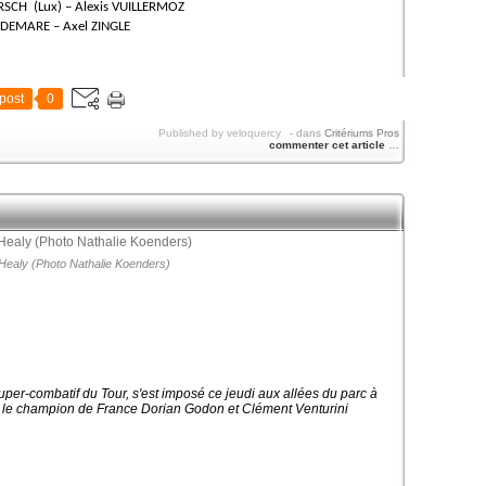
IRSCH (Lux) – Alexis VUILLERMOZ
d DEMARE – Axel ZINGLE
post
0
Published by veloquercy
-
dans
Critériums Pros
commenter cet article
…
Healy (Photo Nathalie Koenders)
super-combatif du Tour, s'est imposé ce jeudi aux allées du parc à
le le champion de France Dorian Godon et Clément Venturini