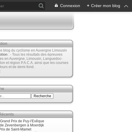
Connexion
+
Créer mon blog
tion
Le blog du cyclisme en Auvergne Limousin
ption
: - Tous les résultats des épreuves
ées en Auvergne, Limousin, Languedoc-
lon et région P.A.C.A. ainsi que les courses
Jours et de demi-fond.
t
he
 Récents
Grand Prix de Puy-l'Evêque
nde Zevenbergen à Moerdijk
Prix de Saint-Mamet