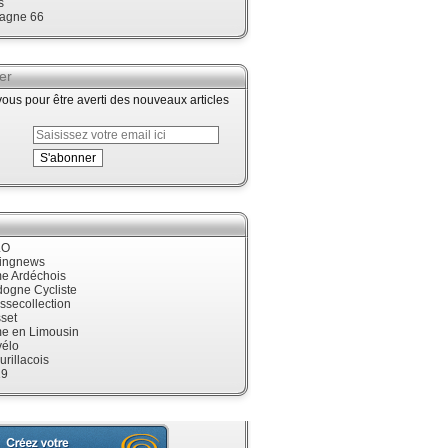
s
agne 66
er
us pour être averti des nouveaux articles
LO
cingnews
me Ardéchois
dogne Cycliste
ssecollection
set
me en Limousin
élo
urillacois
19