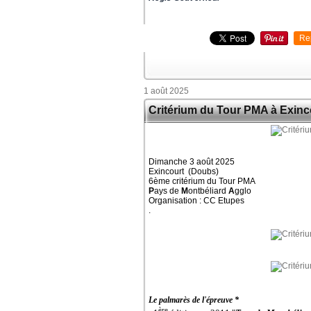
Re
1 août 2025
Critérium du Tour PMA à Exinc
Dimanche 3 août 2025
Exincourt (Doubs)
6ème critérium du Tour PMA
P
ays de
M
ontbéliard
A
gglo
Organisation : CC Etupes
.
Le palmarès de l'épreuve *
ère