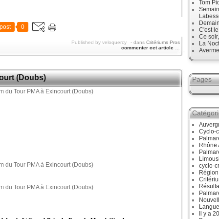
Tom Pid
Semaine
Labess
Demain
post
0
C'est l
Ce soir
Published by veloquercy
-
dans
Critériums Pros
La Noct
commenter cet article
…
Avermes
ourt (Doubs)
Pages
Catégor
Auverg
Cyclo-c
Palmar
Rhône 
Palmar
Limous
cyclo-c
Région
Critéri
Résulta
Palmar
Nouvell
Langue
Il y a 2