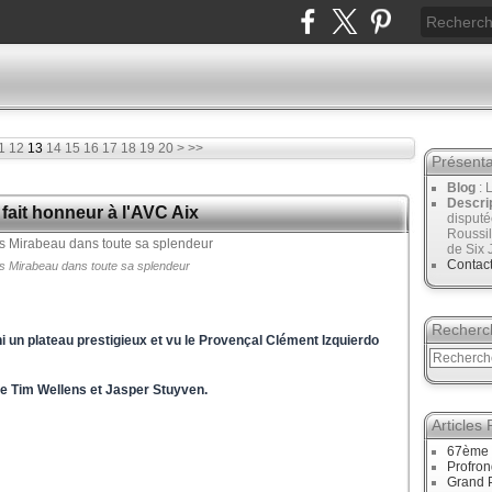
30
40
50
60
70
80
90
100
1
12
13
14
15
16
17
18
19
20
>
>>
Présenta
Blog
: 
Descri
fait honneur à l'AVC Aix
disput
Roussil
de Six 
Contac
s Mirabeau dans toute sa splendeur
Recherc
ni un plateau prestigieux et vu le Provençal Clément Izquierdo
e Tim Wellens et Jasper Stuyven.
Articles
67ème 
Profro
Grand 