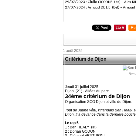
29/07/2023 : Giulio CICCONE (Ita) – Alex K
27/07/2024 : Arnaud DE LIE (Bel) – Arnau
Re
1 août 2025
Critérium de Dijon
Ben 
Jeudi 31 juillet 2025
Dijon (21) - Allées du parc
34ème critérium de Dijon
Organisation SCO Dijon et ville de Dijon.
.
Tout de Jaune vêtu, l'Irlandais Ben Healy, 
Dijon. Il a devancé dans la dernière bouc
.
Le top 5
1 : Ben HEALY (Irl)
2 : Dorian GODON
3 : Clément VENTURINI