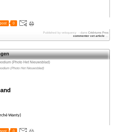
post
0
Published by veloquercy
-
dans
Critériums Pros
commenter cet article
…
ngen
podium (Photo Het Nieuwsblad)
land
arché Wanty)
post
0