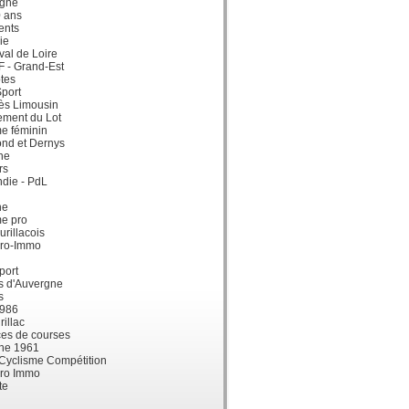
gne
0 ans
ents
ie
val de Loire
dF - Grand-Est
tes
port
ès Limousin
ement du Lot
e féminin
ond et Dernys
ne
rs
die - PdL
ne
me pro
urillacois
ro-Immo
port
s d'Auvergne
s
1986
illac
es de courses
ne 1961
 Cyclisme Compétition
ro Immo
te