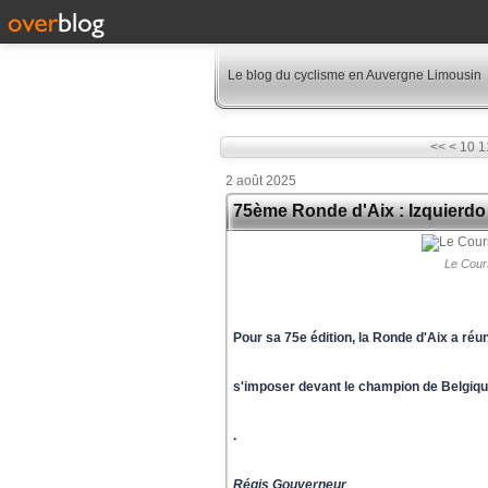
Le blog du cyclisme en Auvergne Limousin
<<
<
10
1
2 août 2025
75ème Ronde d'Aix : Izquierdo 
Le Cour
Pour sa 75e édition, la Ronde d'Aix a réu
s'imposer devant le champion de Belgiqu
.
Régis Gouverneur