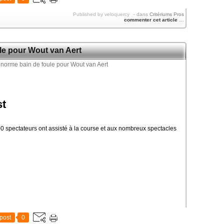
Published by veloquercy
-
dans
Critériums Pros
commenter cet article
…
le pour Wout van Aert
st
0 spectateurs ont assisté à la course et aux nombreux spectacles
post
0