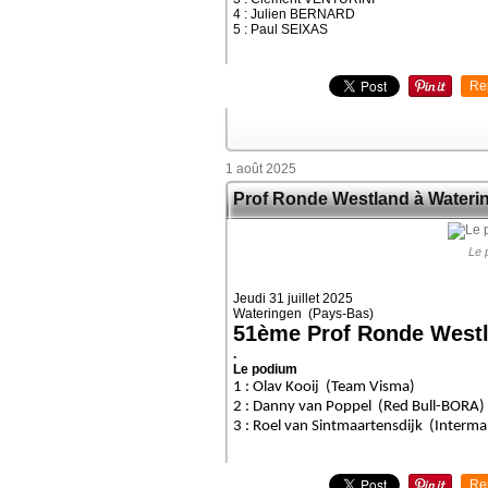
4 : Julien BERNARD
5 : Paul SEIXAS
Re
1 août 2025
Prof Ronde Westland à Wateri
Le 
Jeudi 31 juillet 2025
Wateringen (Pays-Bas)
51ème Prof
Ronde West
.
Le podium
1 : Olav Kooij (Team Visma)
2 : Danny van Poppel (Red Bull-BORA)
3 : Roel van Sintmaartensdijk (Interm
Re