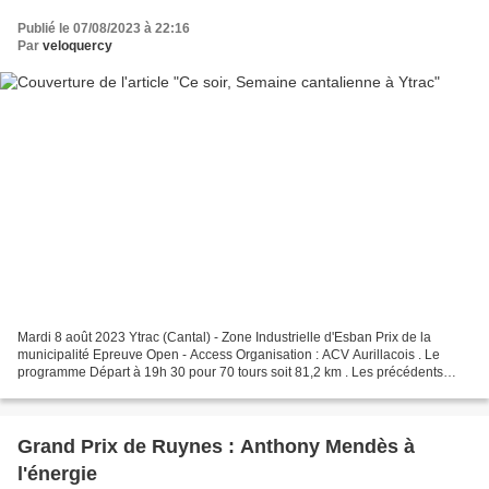
Publié le 07/08/2023 à 22:16
Par
veloquercy
Mardi 8 août 2023 Ytrac (Cantal) - Zone Industrielle d'Esban Prix de la
municipalité Epreuve Open - Access Organisation : ACV Aurillacois . Le
programme Départ à 19h 30 pour 70 tours soit 81,2 km . Les précédents
podiums Ytrac - Mutuelle EOVI MCD (Toujours...
Grand Prix de Ruynes : Anthony Mendès à
l'énergie