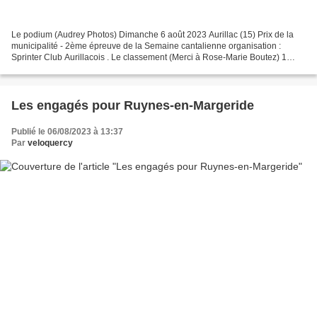
Le podium (Audrey Photos) Dimanche 6 août 2023 Aurillac (15) Prix de la
municipalité - 2ème épreuve de la Semaine cantalienne organisation :
Sprinter Club Aurillacois . Le classement (Merci à Rose-Marie Boutez) 1
ROUMANIOL Baptiste A C V Aurillacois 01h41'08''...
Les engagés pour Ruynes-en-Margeride
Publié le 06/08/2023 à 13:37
Par
veloquercy