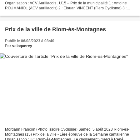
Organisation : ACV Aurillacois . U15 – Prix de la municipalité 1 : Antoine
ROUMANIOL (ACV aurillacois) 2 : Elouan VINCENT (Flers Cyclisme) 3 :
Matthieu CHARRIAUD (VC Pays de Saint-Flour) 4...
Prix de la ville de Riom-ès-Montagnes
Publié le 06/08/2023 à 08:40
Par
veloquercy
Morgann Francon (Photo Issoire Cyclisme) Samedi 5 août 2023 Riom-ès-
Montagnes (15) Prix de la ville - 1ère épreuve de la Semaine cantalienne
Organisation : UC Riom-ès-Montagnes . Le classement (merci à René