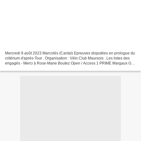
Mercredi 9 août 2023 Marcolès (Cantal) Epreuves disputées en prologue du
critérium d'après-Tour . Organisation : Vélo Club Maursois . Les listes des
engagés - Merci à Rose-Marie Boutez Open / Access 1 PRIME Margaux Gsc
Blagnac Velo Sport 31 U19F-OP3 2...