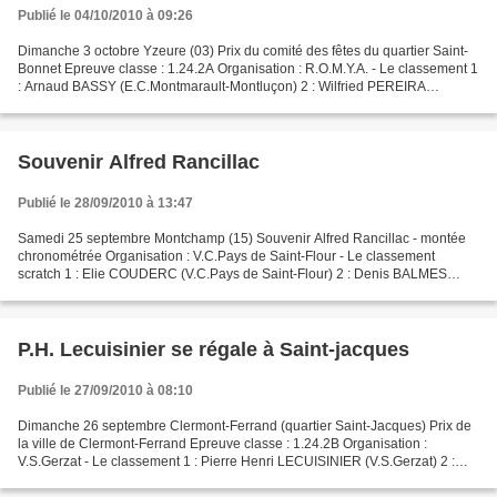
Publié le 04/10/2010 à 09:26
Dimanche 3 octobre Yzeure (03) Prix du comité des fêtes du quartier Saint-
Bonnet Epreuve classe : 1.24.2A Organisation : R.O.M.Y.A. - Le classement 1
: Arnaud BASSY (E.C.Montmarault-Montluçon) 2 : Wilfried PEREIRA
(U.C.Digoin) 3 : Gaëtan MATHIS (V.S.Nivernais...
Souvenir Alfred Rancillac
Publié le 28/09/2010 à 13:47
Samedi 25 septembre Montchamp (15) Souvenir Alfred Rancillac - montée
chronométrée Organisation : V.C.Pays de Saint-Flour - Le classement
scratch 1 : Elie COUDERC (V.C.Pays de Saint-Flour) 2 : Denis BALMES
(Gourdon Cyclisme) 3 : Thomas COMBEUIL (V.S.Brivadois)...
P.H. Lecuisinier se régale à Saint-jacques
Publié le 27/09/2010 à 08:10
Dimanche 26 septembre Clermont-Ferrand (quartier Saint-Jacques) Prix de
la ville de Clermont-Ferrand Epreuve classe : 1.24.2B Organisation :
V.S.Gerzat - Le classement 1 : Pierre Henri LECUISINIER (V.S.Gerzat) 2 :
Ghislain BOIRON (E.C.Saint-Etienne Loire)...