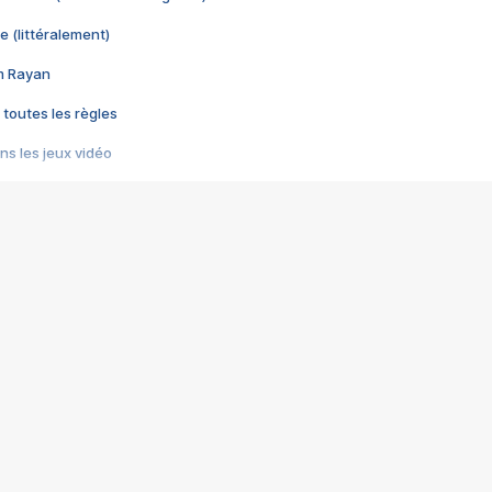
e (littéralement)
im Rayan
 toutes les règles
s les jeux vidéo
us choquant de Rockstar ? - Le scandale BULLY
e plus moche de Steam
du RÊVE tourne au CAUCHEMAR
pendant 8 heures
it… à tort
umiliés par un jeu vidéo
ire - Final Fantasy 8
ti un empire - Age of Empires