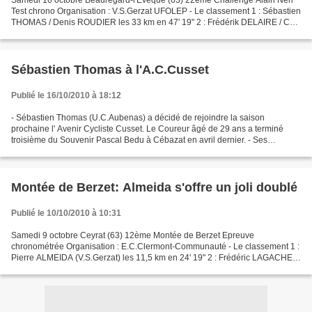
Samedi 16 octobre Beauregard-l'Evêque (63) 22ème Challenge Alain Néri
Test chrono Organisation : V.S.Gerzat UFOLEP - Le classement 1 : Sébastien
THOMAS / Denis ROUDIER les 33 km en 47' 19" 2 : Frédérik DELAIRE / Cyril
GUILLAUMONT en 48' 23" 3 : Romain...
Sébastien Thomas à l'A.C.Cusset
Publié le 16/10/2010 à 18:12
- Sébastien Thomas (U.C.Aubenas) a décidé de rejoindre la saison
prochaine l' Avenir Cycliste Cusset. Le Coureur âgé de 29 ans a terminé
troisième du Souvenir Pascal Bedu à Cébazat en avril dernier. - Ses
précédents clubs 2000-2001-2002 : V.S.Montluçon...
Montée de Berzet: Almeida s'offre un joli doublé
Publié le 10/10/2010 à 10:31
Samedi 9 octobre Ceyrat (63) 12ème Montée de Berzet Epreuve
chronométrée Organisation : E.C.Clermont-Communauté - Le classement 1 :
Pierre ALMEIDA (V.S.Gerzat) les 11,5 km en 24' 19" 2 : Frédéric LAGACHE
(V.C.Cournon d'Auvergne) à 17" 3 : Denis BALMES...