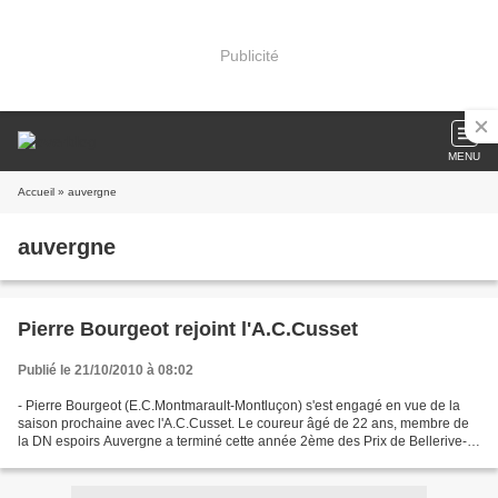
Publicité
MENU
Accueil
» auvergne
auvergne
Pierre Bourgeot rejoint l'A.C.Cusset
Publié le 21/10/2010 à 08:02
- Pierre Bourgeot (E.C.Montmarault-Montluçon) s'est engagé en vue de la
saison prochaine avec l'A.C.Cusset. Le coureur âgé de 22 ans, membre de
la DN espoirs Auvergne a terminé cette année 2ème des Prix de Bellerive-
sur-Allier et de Billy. - Pierre Bourgeot...