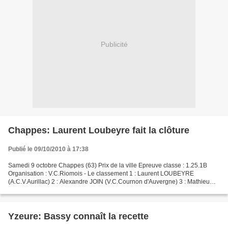
Publicité
Chappes: Laurent Loubeyre fait la clôture
Publié le 09/10/2010 à 17:38
Samedi 9 octobre Chappes (63) Prix de la ville Epreuve classe : 1.25.1B
Organisation : V.C.Riomois - Le classement 1 : Laurent LOUBEYRE
(A.C.V.Aurillac) 2 : Alexandre JOIN (V.C.Cournon d'Auvergne) 3 : Mathieu
POLETTE (V.S.Brivadois) 4 : Jérôme MAUDUIT...
Yzeure: Bassy connaît la recette