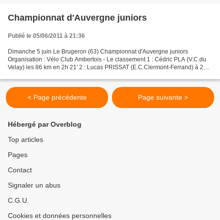
Championnat d'Auvergne juniors
Publié le 05/06/2011 à 21:36
Dimanche 5 juin Le Brugeron (63) Championnat d'Auvergne juniors
Organisation : Vélo Club Ambertois - Le classement 1 : Cédric PLA (V.C.du
Velay) les 86 km en 2h 21' 2 : Lucas PRISSAT (E.C.Clermont-Ferrand) à 21"
3 : Jordan TALOBRE (V.S.Brivadois) à 47"...
< Page précédente
Page suivante >
Hébergé par Overblog
Top articles
Pages
Contact
Signaler un abus
C.G.U.
Cookies et données personnelles