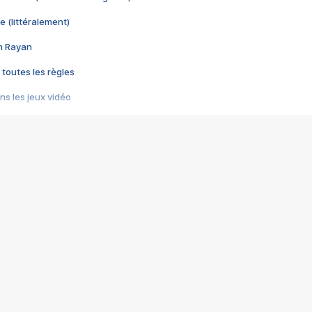
e (littéralement)
im Rayan
 toutes les règles
s les jeux vidéo
us choquant de Rockstar ? - Le scandale BULLY
e plus moche de Steam
du RÊVE tourne au CAUCHEMAR
pendant 8 heures
it… à tort
umiliés par un jeu vidéo
ire - Final Fantasy 8
ti un empire - Age of Empires