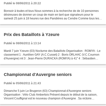
Publié le 08/06/2011 à 20:22
Bonsoir à toutes et tous Nous sommes à la recherche de de 10 personnes
désireuses de donner un coup de main en tant que signaleurs pour le
samedi 25 juin à 18 heures rue des Pandières au Cendre Comme tous les
bénévoles du club , nous sommes souvent sur...
Prix des Bataillots à Yzeure
Publié le 08/06/2011 à 13:14
Mardi 7 juin Yzeure (03) Nocturne des Bataillots Organisation : ROMYA - Le
classement 1 : Aurélien GAY (A.C.Cusset) 2 : Boris ORLHAC (V.C.Cournon
d'Auvergne) mt 3 : Jean-Pierre DURACKA (ROMYA) à 41" 4 : Sébastien
TAILLON (U.C.Digoin) mt 5 : Denis ROUDIER...
Championnat d'Auvergne seniors
Publié le 05/06/2011 à 21:43
Dimanche 5 juin Le Brugeron (63) Championnat d'Auvergne seniors
Organisation : Vélo Club Ambertois Présent depuis le début de la saison,
Vincent Couffignal est le nouveau champion d'Auvergne . Sa victoire
acquise au Brugeron est l'aboutissement d'une...