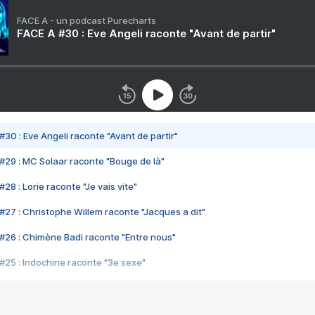
FACE A - un podcast Purecharts
FACE A #30 : Eve Angeli raconte "Avant de partir"
#30 : Eve Angeli raconte "Avant de partir"
#29 : MC Solaar raconte "Bouge de là"
28 : Lorie raconte "Je vais vite"
#27 : Christophe Willem raconte "Jacques a dit"
#26 : Chimène Badi raconte "Entre nous"
#25 : Indochine raconte "3e sexe"
#24 : Zaho raconte "C'est chelou"
#23 : Patrick Bruel raconte "Au café des délices"