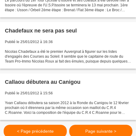
Le parcours du 1er Tour cycliste d'Issoire et ses coteaux a été dévoilé hier à
Issoire où l'épreuve de l'U.S.P.Issoire se terminera le 13 mai prochain. 1ère
étape : Usson / Orbeil 2ème étape : Brenat / Flat 3ème étape : Le Broc /
Issoire avec final sur...
Chadefaux ne sera pas seul
Publié le 25/01/2012 à 16:36
Nicolas Chadefaux a été le premier Auvergnat à figurer sur les listes
d'engagés des Courses au Soleil. Il semble que le capitaine de route du
Team Pro-Immo Nicolas Roux ai fait des émules, puisque depuis quelques
jours Claude Soubielle a reçu des demandes...
Callaou débutera au Canigou
Publié le 25/01/2012 à 15:56
Yvan Callaou débutera sa saison 2012 à la Ronde du Canigou le 12 février
prochain où il étrennera par la même occasion son maillot du C.R.4
C.Roanne. Voici la composition de l'équipe du C.R.4 C.Roanne pour le
deuxième week-end des Courses au soleil Lucas...
< Page précédente
Page suivante >