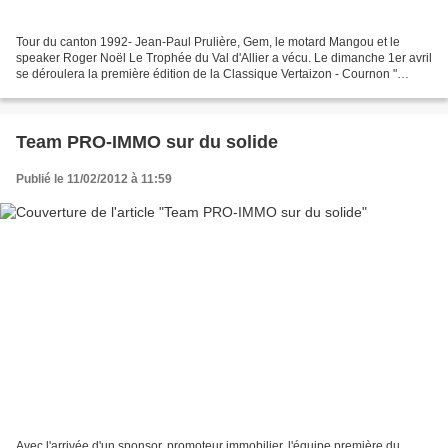
Tour du canton 1992- Jean-Paul Prulière, Gem, le motard Mangou et le
speaker Roger Noël Le Trophée du Val d'Allier a vécu. Le dimanche 1er avril
se déroulera la première édition de la Classique Vertaizon - Cournon "
Souvenir René Jamon" . L'épreuve phare...
Team PRO-IMMO sur du solide
Publié le 11/02/2012 à 11:59
Avec l'arrivée d'un sponsor, promoteur immobilier, l'équipe première du