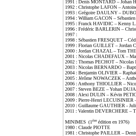
1991 : Denis MONTARD – Joha
1992 : Christophe LAFON – An
1993 : Grégoire DAULNY – DUBO
1994 : William GACON – Sébast
1995 : Franck HAVIDIC – Kenn
1996 : Frédéric BARLERIN – Chr
1997 :
1998 : Sébastien FRESQUET – Cé
1999 : Florian GUILLET – Jorda
2000 : Jordan CHAZAL – Tom TH
2001 : Nicolas CHADEFAUX – 
2002 : Thomas PECHOT – Nicola
2003 : Nicolas BERNARDO – Bap
2004 : Benjamin OLIVIER – Rap
2005 : Jérôme NOWACZEK – Anth
2006 : Anthony THIOLLIER – Ni
2007 : Steven BEZE – Yohan DUJ
2008 : Alexi DULIN – Kévin PET
2009 : Pierre-Henri LECUISINIE
2010 : Guillaume GAUTHIER - Ju
2011 : Valentin DEVERCHERE –
ère
MINIMES (1
édition en 1976)
1980 : Claude PIOTTE
1981 : Christophe PAILLER – De