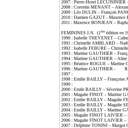
2007 : Pierre-Henri LECUISINI
2008 : Corentin MENANT – Alex
2009 : Léo DULIN – François P
2010 : Damien GAZUT - Maxenc
2011 : Maxence BONJEAN – Rap
ère
FEMININES J./S. (1
édition en 
1990 : Isabelle THEVENET – Cat
1991 : Christelle AMBLARD – N
1992 : Isabelle FEBURE – Christ
1993 : Martine GAUTHIER – Fran
1994 : Martine GAUTHIER – Al
1995 : Béatrice ROGUE – Martin
1996 : Martine GAUTHIER -
R
1997 :
1998 : Emilie BAILLY – Françoi
1999 :
2000 : Emile BAILLY – Séverine
2001 : Magalie FINOT – Martine
2002 : Emilie BAILLY – Magalie
2003 : Emilie BAILLY – Magalie
2004 : Emilie BAILLY – Martine
2005 : Magalie FINOT LAIVIER 
2006 : Magalie FINOT LAIVIER –
2007 : Delphine TONINI – Margo