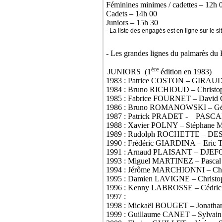
Féminines minimes / cadettes – 12h 
Cadets – 14h 00
Juniors – 15h 30
- La liste des engagés est en ligne sur le si
- Les grandes lignes du palmarès du P
ère
JUNIORS (1
édition en 1983)
1983 : Patrice COSTON – GIRAU
1984 : Bruno RICHIOUD – Chris
1985 : Fabrice FOURNET – Davi
1986 : Bruno ROMANOWSKI – G
1987 : Patrick PRADET -
PASCA
1988 : Xavier POLNY – Stéphan
1989 : Rudolph ROCHETTE – D
1990 : Frédéric GIARDINA – Er
1991 : Arnaud PLAISANT – DJE
1993 : Miguel MARTINEZ – Pasca
1994 : Jérôme MARCHIONNI – C
1995 : Damien LAVIGNE – Christ
1996 : Kenny LABROSSE – Cédri
1997 :
1998 : Mickaël BOUGET – Jonat
1999 : Guillaume CANET – Sylv