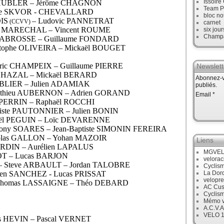
Issoire
n HUBLER – Jérôme CHAGNON
Team P
toine SKVOR - CHEVALLARD
bloc no
IS
– Ludovic PANNETRAT
(CCVV)
carnet
ien MARECHAL – Vincent ROUME
six jour
Champ
y LABROSSE – Guillaume FONDARD
istophe OLIVEIRA – Mickaël BOUGET
dric CHAMPEIX – Guillaume PIERRE
Newslett
n CHAZAL – Mickaël BERARD
Abonnez-vo
IBLIER – Julien ADAMIAK
publiés.
Mathieu AUBERNON – Adrien GORAND
Email
s PERRIN – Raphaël ROCCHI
tiste PAUTONNIER – Julien BONIN
haël PEGUIN – Loïc DEVARENNE
ony SOARES – Jean-Baptiste SIMONIN FEREIRA
colas GALLON – Yohan MAZOIR
Liens
ARDIN – Aurélien LAPALUS
MGVE
IOT – Lucas BARJON
velora
R – Steve ARBAULT – Jordan TALOBRE
Cyclis
lien SANCHEZ - Lucas PRISSAT
La Dor
velopre
 Thomas LASSAIGNE – Théo DEBARD
AC Cus
Cyclis
Mémo v
A.C.V.A
VELO 
nis HEVIN – Pascal VERNET