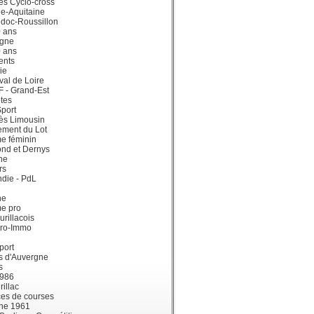
ès Cyclo-cross
e-Aquitaine
doc-Roussillon
0 ans
gne
0 ans
ents
ie
val de Loire
dF - Grand-Est
tes
port
ès Limousin
ement du Lot
e féminin
ond et Dernys
ne
rs
die - PdL
ne
me pro
urillacois
ro-Immo
port
s d'Auvergne
s
1986
illac
es de courses
ne 1961