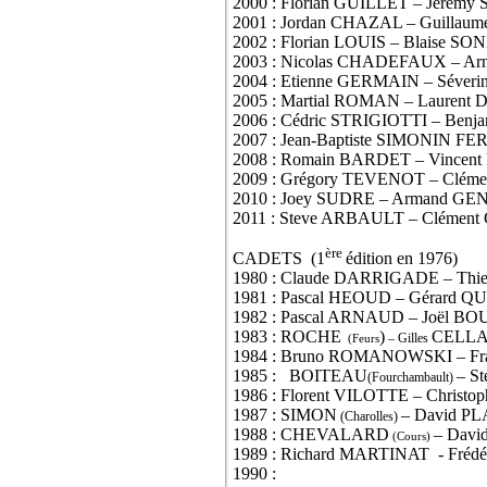
2000 : Florian GUILLET – Jérém
2001 : Jordan CHAZAL – Guillau
2002 : Florian LOUIS – Blaise
2003 : Nicolas CHADEFAUX – A
2004 : Etienne GERMAIN – Séve
2005 : Martial ROMAN – Laure
2006 : Cédric STRIGIOTTI – Ben
2007 : Jean-Baptiste SIMONIN 
2008 : Romain BARDET – Vincen
2009 : Grégory TEVENOT – Clém
2010 : Joey SUDRE – Armand GE
2011 : Steve ARBAULT – Cléme
ère
CADETS (1
édition en 1976)
1980 : Claude DARRIGADE – Th
1981 : Pascal HEOUD – Gérard
1982 : Pascal ARNAUD – Joël B
1983 : ROCHE
)
CELLA
– Gilles
(Feurs
1984 : Bruno ROMANOWSKI – Fr
1985 :
BOITEAU
– S
(Fourchambault)
1986 : Florent VILOTTE – Chris
1987 : SIMON
– David P
(Charolles)
1988 : CHEVALARD
– Dav
(Cours)
1989 : Richard MARTINAT
- Fréd
1990 :