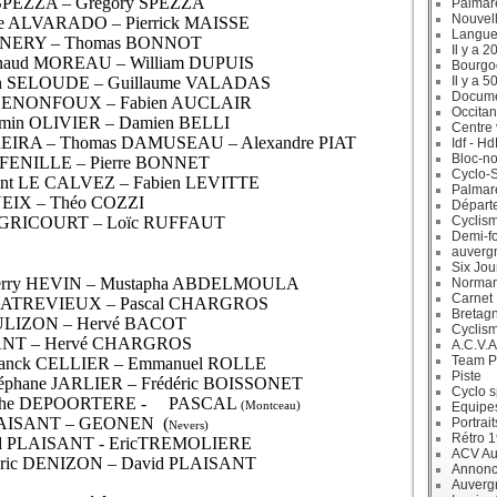
y SPEZZA – Grégory SPEZZA
Palmar
Nouvell
me ALVARADO – Pierrick MAISSE
Langue
 SONNERY – Thomas BONNOT
Il y a 2
rnaud MOREAU – William DUPUIS
Bourgo
Il y a 5
rin SELOUDE – Guillaume VALADAS
Docum
nt DENONFOUX – Fabien AUCLAIR
Occitan
jamin OLIVIER – Damien BELLI
Centre 
FEREIRA – Thomas DAMUSEAU – Alexandre PIAT
Idf - H
Bloc-no
t FENILLE – Pierre BONNET
Cyclo-S
ent LE CALVEZ – Fabien LEVITTE
Palmar
NEIX – Théo COZZI
Départ
Cyclism
nt GRICOURT – Loïc RUFFAUT
Demi-f
auverg
Six Jou
ierry HEVIN – Mustapha ABDELMOULA
Norman
Carnet
 QUATREVIEUX – Pascal CHARGROS
Bretag
OULIZON – Hervé BACOT
Cyclis
NT – Hervé CHARGROS
A.C.V.A
Team P
anck CELLIER – Emmanuel ROLLE
Piste
téphane JARLIER – Frédéric BOISSONET
Cyclo s
tophe DEPOORTERE -
PASCAL
(Montceau)
Equipe
LAISANT – GEONEN
(
Portrait
Nevers)
Rétro 
id PLAISANT - EricTREMOLIERE
ACV Aur
éric DENIZON – David PLAISANT
Annonc
Auverg