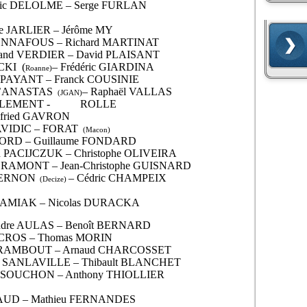
ric DELOLME – Serge FURLAN
ne JARLIER – Jérôme MY
l BONNAFOUS – Richard MARTINAT
trand VERDIER – David PLAISANT
CKI
(
– Frédéric GIARDINA
Roanne)
ck PAYANT – Franck COUSINIE
’ANASTAS
– Raphaël VALLAS
(JGAN)
LEMENT -
ROLLE
lfried GAVRON
HAVIDIC – FORAT
(Macon)
FORD – Guillaume FONDARD
ien PACIJCZUK – Christophe OLIVEIRA
 GRAMONT – Jean-Christophe GUISNARD
ERNON
– Cédric CHAMPEIX
(Decize)
 ADAMIAK – Nicolas DURACKA
xandre AULAS – Benoît BERNARD
 DUCROS – Thomas MORIN
e AURAMBOUT – Arnaud CHARCOSSET
ves SANLAVILLE – Thibault BLANCHET
an SOUCHON – Anthony THIOLLIER
IRAUD – Mathieu FERNANDES