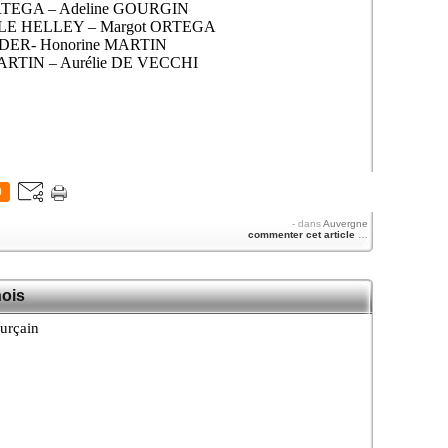
 ORTEGA – Adeline GOURGIN
le LE HELLEY – Margot ORTEGA
PADER- Honorine MARTIN
MARTIN – Aurélie DE VECCHI
0
-
dans
Auvergne
commenter cet article
…
nois