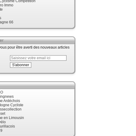
 Cyclisme Compétition
ro Immo
te
s
agne 66
er
us pour être averti des nouveaux articles
LO
cingnews
me Ardéchois
dogne Cycliste
ssecollection
set
me en Limousin
élo
urillacois
19