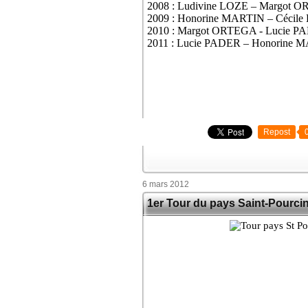
2008 : Ludivine LOZE – Margot
2009 : Honorine MARTIN – Céci
2010 : Margot ORTEGA - Lucie 
2011 : Lucie PADER – Honorine 
Repost
6 mars 2012
1er Tour du pays Saint-Pourci