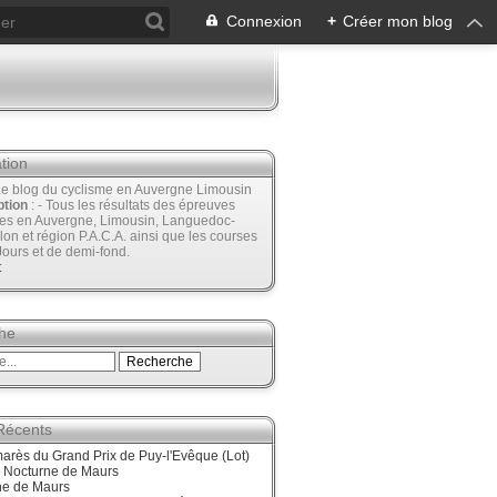
Connexion
+
Créer mon blog
tion
Le blog du cyclisme en Auvergne Limousin
ption
: - Tous les résultats des épreuves
ées en Auvergne, Limousin, Languedoc-
lon et région P.A.C.A. ainsi que les courses
Jours et de demi-fond.
t
he
 Récents
arès du Grand Prix de Puy-l'Evêque (Lot)
, Nocturne de Maurs
ne de Maurs