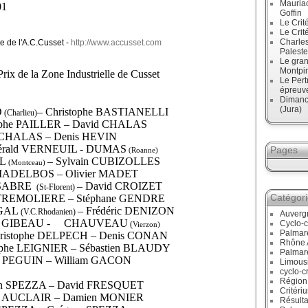
Mauriac
01
Goffin
Le Crit
Le Crit
Charles
te de l'A.C.Cusset -
http://www.accusset.com
Paleste
Le gran
Montpi
rix de la Zone Industrielle de Cusset
Le Pert
épreuve
Dimanc
(Jura)
D
– Christophe BASTIANELLI
(Charlieu)
tophe PAILLER – David CHALAS
d CHALAS – Denis HEVIN
érald VERNEUIL - DUMAS
Pages
(Roanne)
L
– Sylvain CUBIZOLLES
(Montceau)
e MADELBOS – Olivier MADET
ESABRE
– David CROIZET
(St-Florent)
Catégor
ic TREMOLIERE – Stéphane GENDRE
FGAL
– Frédéric DENIZON
(V.C.Rhodanien)
Auverg
l GIBEAU -
CHAUVEAU
Cyclo-c
(
Vierzon)
Palmar
hristophe DELPECH – Denis CONAN
Rhône 
ophe LEIGNIER – Sébastien BLAUDY
Palmar
c PEGUIN – William GACON
Limous
cyclo-c
Région
han SPEZZA – David FRESQUET
Critéri
ain AUCLAIR – Damien MONIER
Résulta