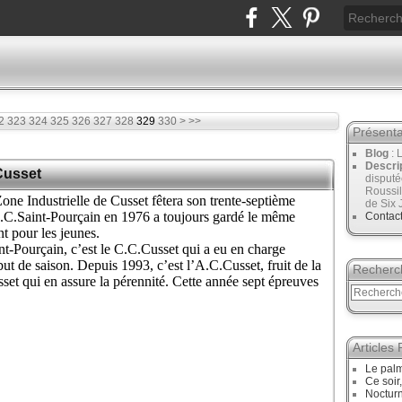
340
350
360
2
323
324
325
326
327
328
329
330
>
>>
Présenta
Blog
: 
Descri
 Cusset
disput
Roussil
e Industrielle de Cusset fêtera son trente-septième
de Six 
U.C.Saint-Pourçain en 1976 a toujours gardé le même
Contac
nt pour les jeunes.
nt-Pourçain, c’est le C.C.Cusset qui a eu en charge
but de saison. Depuis 1993, c’est l’A.C.Cusset, fruit de la
Recherc
set qui en assure la pérennité. Cette année sept épreuves
Articles
Le palm
Ce soir
Noctur