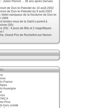
 : Julien Pierron ... 36 ans après Gervais
érium de Dun-le-Palestel du 10 août 2002
érium de Dun-le-Palestel du 9 août 2003
 Vallet vainqueur de la Nocturne de Dun-le-
l 1969
d rendez-vous de la Saint-Laurent à
nchon (50)
re (35) : 4 jours de fête et 2 magnifiques
s !
he, Grand Prix de Rochefort-sur-Nenon
ies
ne
ross
ès France
Alpes
ès Auvergne
in
ross
 PACA
ums Pros
ts hors comité