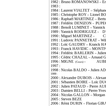
1982 : Bruno ROMANOWSKI – E
1983 :
1984 : Laurent VIALTET – Stépha
1985 : Christophe ROY – Lione
1986 : Raphaël MARTINEZ – Ber
1987 : Frédéric DENIZON -
PUPE
1988 : Benoît LUMINET – Yanni
1989 : Yannick RODRIGUEZ -
D
1990 : Miguel MARTINEZ -
C
1991 : Ludovic PANNETRAT – Wi
1992 : Loïc GAUDRY – Kranck 
1993 : Franck HAVIDIC – MONT
1994 : Frédéric BARLERIN – Jul
1995 : Cédric CHAZAL – Arnaud
1996 : MIGNE
-
AUB
(Cours)
1997 :
1998 : Nicolas BALDO – Julien
1999 :
2000 : Alexandre DUBOIS – Ale
2001 : Sébastien BOIRE – Loïc
2002 : Julien PATAUD – Pierr
2003 : Damien BELLI – Pierre-Y
2004 : Nicolas GALLON – Morg
2005 : Steven BEZE
2006 : Rémi DURIN – Florian G