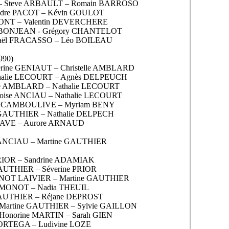
ER – Steve ARBAULT – Romain BARROSO
andre PACOT – Kévin GOULOT
ANONT – Valentin DEVERCHERE
e BONJEAN - Grégory CHANTELOT
haël FRACASSO – Léo BOILEAU
1990)
herine GENIAUT – Christelle AMBLARD
athalie LECOURT – Agnès DELPEUCH
elle AMBLARD – Nathalie LECOURT
çoise ANCIAU – Nathalie LECOURT
ine CAMBOULIVE – Myriam BENY
e GAUTHIER – Nathalie DELPECH
AVE – Aurore ARNAUD
se ANCIAU – Martine GAUTHIER
 PRIOR – Sandrine ADAMIAK
 GAUTHIER – Séverine PRIOR
 FINOT LAIVIER – Martine GAUTHIER
 SIMONOT – Nadia THEUIL
 GAUTHIER – Réjane DEPROST
– Martine GAUTHIER – Sylvie GAILLON
 Honorine MARTIN – Sarah GIEN
t ORTEGA – Ludivine LOZE