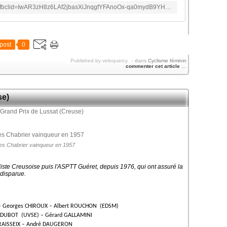
http://www.jsfertegaucher-cyclisme.fr/?fbclid=IwAR3zH8z6LAf2jbasXiJnqgfYFAnoOx-qa0mydB9YHVphHh22uriqKafaaaw
post
0
Published by veloquercy
-
dans
Cyclisme féminin
commenter cet article
…
se)
es Chabrier vainqueur en 1957
liste Creusoise puis l'ASPTT Guéret, depuis 1976, qui ont assuré la
 disparue.
 – Georges CHIROUX – Albert ROUCHON (EDSM)
 DUBOT (UVSE) – Gérard GALLAMINI
FRAISSEIX – André DAUGERON