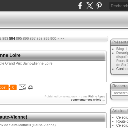
1000
1100
1200
1300
1400
1500
1600
1700
1800
1900
2000
2100
2200
2300
2400
2500
2600
2700
2
893
894
895
896
897
898
899
900
>
>>
Présenta
Blog
: 
Descri
enne Loire
disput
Roussil
de Six 
Contac
Recherc
post
0
Published by veloquercy
-
dans
Rhône Alpes
commenter cet article
…
Articles
Haute-Vienne)
Ce soir
Route d
Ce soir