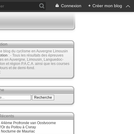
Connexion
+
Créer mon blog
tion
Le blog du cyclisme en Auvergne Limousin
ption
: - Tous les résultats des épreuves
ées en Auvergne, Limousin, Languedoc-
lon et région P.A.C.A. ainsi que les courses
Jours et de demi-fond.
t
he
 Récents
, 44ème Profronde van Oostvoorne
'Or du Poitou à Civray
, Nocturne de Mauriac