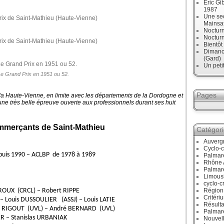
Eric Gi
1987
Une sec
Mainsa
Noctur
Noctur
Bientô
Dimanch
(Gard)
Un peti
e Grand Prix en 1951 ou 52.
Pages
la Haute-Vienne, en limite avec les départements de la Dordogne et
une très belle épreuve ouverte aux professionnels durant ses huit
commerçants de Saint-Mathieu
Catégor
Auverg
Cyclo-c
epuis 1990 – ACLBP de 1978 à 1989
Palmar
Rhône 
Palmar
Limous
cyclo-c
 ROUX (CRCL) – Robert RIPPE
Région
Critéri
 Louis DUSSOULIER (ASSJ) – Louis LATIE
Résulta
an RIGOUT (UVL) – André BERNARD (UVL)
Palmar
ER – Stanislas URBANIAK
Nouvell