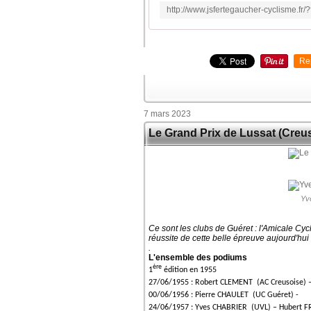
Re
7 mars 2023
Le Grand Prix de Lussat (Creu
Yv
Ce sont les clubs de Guéret : l'Amicale Cyc
réussite de cette belle épreuve aujourd'hui
.
L'ensemble des podiums
ère
1
édition en 1955
27/06/1955 : Robert CLEMENT (AC Creusoise)
00/06/1956 : Pierre CHAULET (UC Guéret) -
24/06/1957 : Yves CHABRIER (UVL) – Hubert 