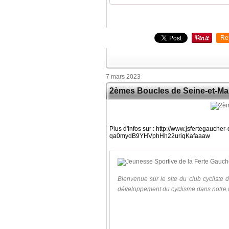
Re
7 mars 2023
2èmes Boucles de Seine-et-Ma
Plus d'infos sur : http://www.jsfertegauc
qa0mydB9YHVphHh22uriqKafaaaw
Bienvenue sur le site du club cycliste 
développement du cyclisme dans notre rég