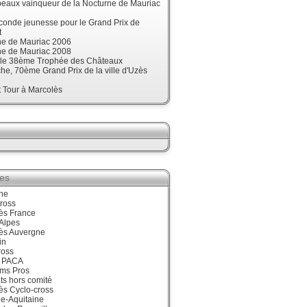
beaux vainqueur de la Nocturne de Mauriac
onde jeunesse pour le Grand Prix de
t
ne de Mauriac 2006
ne de Mauriac 2008
t le 38ème Trophée des Châteaux
e, 70ème Grand Prix de la ville d'Uzès
t Tour à Marcolès
ies
ne
ross
ès France
Alpes
ès Auvergne
in
ross
 PACA
ums Pros
ts hors comité
ès Cyclo-cross
e-Aquitaine