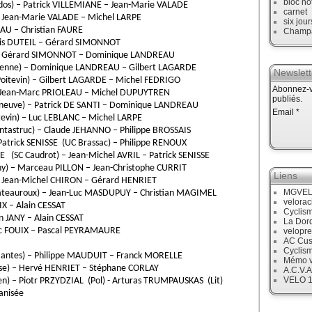
bloc no
os) – Patrick VILLEMIANE – Jean-Marie VALADE
carnet
– Jean-Marie VALADE – Michel LARPE
six jour
AU – Christian FAURE
Champ
cis DUTEIL – Gérard SIMONNOT
) – Gérard SIMONNOT – Dominique LANDREAU
yenne) – Dominique LANDREAU – Gilbert LAGARDE
Newslett
oitevin) – Gilbert LAGARDE – Michel FEDRIGO
Abonnez-vo
– Jean-Marc PRIOLEAU – Michel DUPUYTREN
publiés.
eneuve) – Patrick DE SANTI – Dominique LANDREAU
Email
evin) – Luc LEBLANC – Michel LARPE
tastruc) – Claude JEHANNO – Philippe BROSSAIS
Patrick SENISSE (UC Brassac) – Philippe RENOUX
 (SC Caudrot) – Jean-Michel AVRIL – Patrick SENISSE
ny) – Marceau PILLON – Jean-Christophe CURRIT
Liens
– Jean-Michel CHIRON – Gérard HENRIET
MGVE
âteauroux) – Jean-Luc MASDUPUY – Christian MAGIMEL
velora
IX – Alain CESSAT
Cyclis
an JANY – Alain CESSAT
La Dor
ric FOUIX – Pascal PEYRAMAURE
velopre
AC Cus
Cyclis
antes) – Philippe MAUDUIT – Franck MORELLE
Mémo v
use) – Hervé HENRIET – Stéphane CORLAY
A.C.V.A
VELO 
n) – Piotr PRZYDZIAL (Pol) - Arturas TRUMPAUSKAS (Lit)
anisée