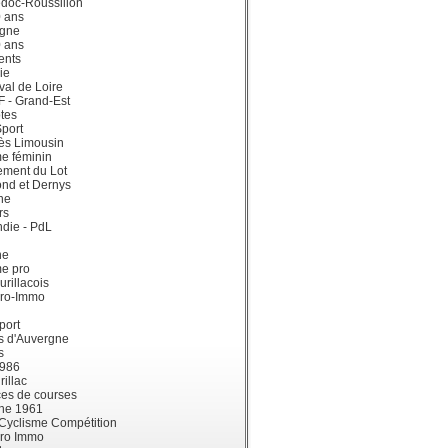
doc-Roussillon
0 ans
gne
0 ans
ents
ie
val de Loire
dF - Grand-Est
tes
port
ès Limousin
e féminin
ement du Lot
ond et Dernys
ne
rs
die - PdL
ne
me pro
urillacois
ro-Immo
port
s d'Auvergne
s
1986
illac
es de courses
ne 1961
 Cyclisme Compétition
ro Immo