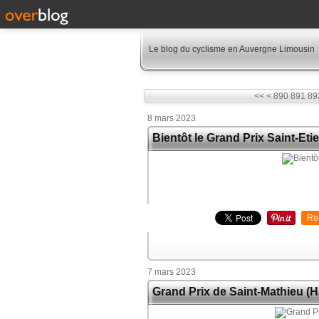
Le blog du cyclisme en Auvergne Limousin
800
810
820
830
840
850
860
870
880
<<
<
890
891
89
8 mars 2023
Bientôt le Grand Prix Saint-Eti
Re
7 mars 2023
Grand Prix de Saint-Mathieu (