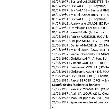
03/09/1977 : Bernard LABOURDETTE (Bid
02/09/1978 : Eric VALADE (EC Foyenne) 
01/09/1979 : Eric VALADE – Bernard PINE
06/09/1980 : Michel DUPUYTREN – Fran
05/09/1981 : Eric VALADE (EC Foyenne
04/09/1982 : Jean-Marie VALADE (EC Fo
03/09/1983 : Dominique LANDREAU (C. P
01/09/1984 : René BAJAN (AS Facture) 
31/08/1985 : Patrick AUDEGUIL (UC Vill
09/08/1986 : Philippe MONDORY (C. Poit
28/06/1987 : Daniel AMARDEILH (CV Mon
25/06/1988 : Michel LARPE (UC Sayat) – 
19/08/1989 : Pierre-Raymond VILLEMIANE
18/08/1990 : Christian JANY (Antony Ber
17/08/1991 : Vincent GUILLOUT (CRCL) 
22/08/1992 : Emmanuel VIOLLET (UC Ch
21/08/1993 : Christophe ALLIN – Eric FOU
20/08/1994 : Eric FOUIX (CRCL) – Christi
19/08/1995 : Pascal BERGER (CRCL) – E
Grand Prix des jambons et haricots
17/08/1996 : Pascal PEYRAMAURE (CA M
16/08/1997 : Alain SAILLOUR (23 La Cre
22/08/1998 : Jean-Philippe YON (VC Roue
21/08/1999 : épreuve annulée et plus org
.