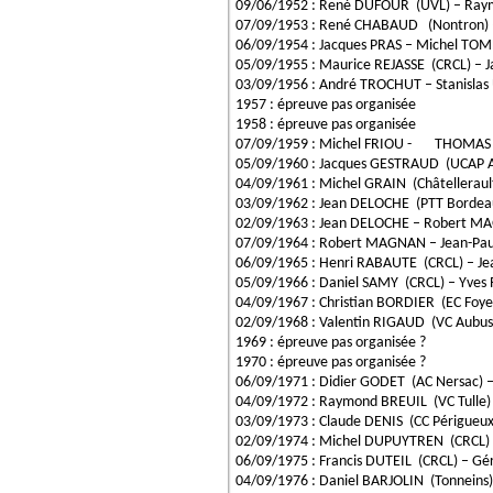
09/06/1952 : René DUFOUR (UVL) – Ray
07/09/1953 : René CHABAUD (Nontron) –
06/09/1954 : Jacques PRAS – Michel TO
05/09/1955 : Maurice REJASSE (CRCL) –
03/09/1956 : André TROCHUT – Stanisla
1957 : épreuve pas organisée
1958 : épreuve pas organisée
07/09/1959 : Michel FRIOU - THOMAS 
05/09/1960 : Jacques GESTRAUD (UCAP 
04/09/1961 : Michel GRAIN (Châteller
03/09/1962 : Jean DELOCHE (PTT Bordea
02/09/1963 : Jean DELOCHE – Robert M
07/09/1964 : Robert MAGNAN – Jean-Pau
06/09/1965 : Henri RABAUTE (CRCL) – J
05/09/1966 : Daniel SAMY (CRCL) – Yves
04/09/1967 : Christian BORDIER (EC Foy
02/09/1968 : Valentin RIGAUD (VC Aub
1969 : épreuve pas organisée ?
1970 : épreuve pas organisée ?
06/09/1971 : Didier GODET (AC Nersac) 
04/09/1972 : Raymond BREUIL (VC Tulle)
03/09/1973 : Claude DENIS (CC Périgue
02/09/1974 : Michel DUPUYTREN (CRCL) 
06/09/1975 : Francis DUTEIL (CRCL) –
04/09/1976 : Daniel BARJOLIN (Tonneins)