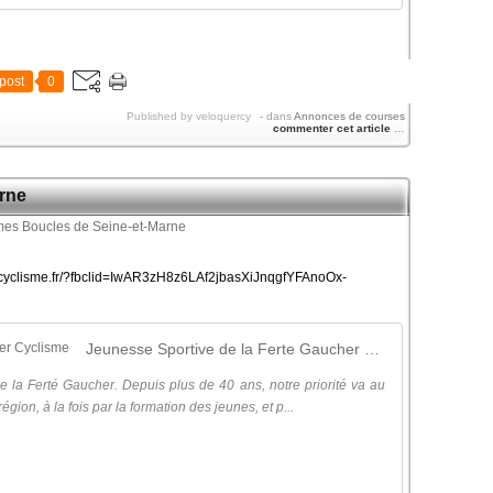
post
0
Published by veloquercy
-
dans
Annonces de courses
commenter cet article
…
rne
her-cyclisme.fr/?fbclid=IwAR3zH8z6LAf2jbasXiJnqgfYFAnoOx-
Jeunesse Sportive de la Ferte Gaucher Cyclisme
de la Ferté Gaucher. Depuis plus de 40 ans, notre priorité va au
ion, à la fois par la formation des jeunes, et p...