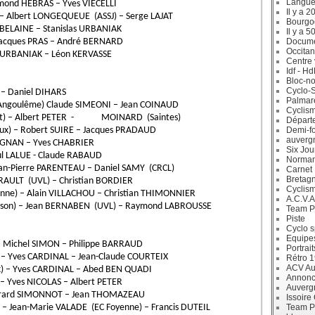
Langue
mond HEBRAS – Yves VIECELLI
Il y a 2
 Albert LONGEQUEUE (ASSJ) – Serge LAJAT
Bourgo
MBELAINE – Stanislas URBANIAK
Il y a 5
 Jacques PRAS – André BERNARD
Docum
Occitan
s URBANIAK – Léon KERVASSE
Centre 
Idf - H
Bloc-no
Cyclo-S
– Daniel DIHARS
Palmar
Angoulême) Claude SIMEONI – Jean COINAUD
Cyclism
ault) – Albert PETER - MOINARD (Saintes)
Départ
ux) – Robert SUIRE – Jacques PRADAUD
Demi-f
auverg
AGNAN – Yves CHABRIER
Six Jou
l LALUE - Claude RABAUD
Norman
ean-Pierre PARENTEAU – Daniel SAMY (CRCL)
Carnet
Bretag
 RAULT (UVL) – Christian BORDIER
Cyclis
enne) – Alain VILLACHOU – Christian THIMONNIER
A.C.V.A
usson) – Jean BERNABEN (UVL) – Raymond LABROUSSE
Team P
Piste
Cyclo s
Equipe
– Michel SIMON – Philippe BARRAUD
Portrait
 – Yves CARDINAL – Jean-Claude COURTEIX
Rétro 
ACV Aur
ux) – Yves CARDINAL – Abed BEN QUADI
Annonc
– Yves NICOLAS – Albert PETER
Auverg
 Gérard SIMONNOT – Jean THOMAZEAU
Issoire
 – Jean-Marie VALADE (EC Foyenne) – Francis DUTEIL
Team P