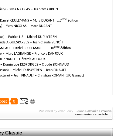
ien) – Yves NICOLAS – Jean-Yves BRUN
ème
) – Daniel CEULEMANS – Marc DURANT …5
édition
y) – Yves NICOLAS – Marc DURANT
ac) – Patrick LIS – Michel DUPUYTREN
laude AIGUESPARSES – Jean-Claude BENOÎT
ème
CHESNEAU – Daniel CEULEMANS … 10
édition
n) – Marc LAGRANGE – François DANJOUX
n PINAULT – Gérard CAUDOUX
r) – Dominique DESFORGES – Claude BONNAUD
usson) – Michel DUPUYTREN – Jean PINAULT
cture) – Jean PINAULT – Christian ROMAN (UC Gannat)
post
0
Published by veloquercy
-
dans
Palmarès Limousin
commenter cet article
…
ey Classic