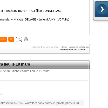
c) – Anthony BOYER – Aurélien BONNETEAU.
ande) – Mickaël DELAGE – Julien LAMY (VC Tulle)
post
0
Published by veloquercy
-
dans
Palmarès Limousin
commenter cet article
…
a lieu le 19 mars
k.
https://www.facebook.com/login/?next=https%3A%2F%2Fwww.facebook.com%2Fprofile.php%3Fid%3D100057433540532