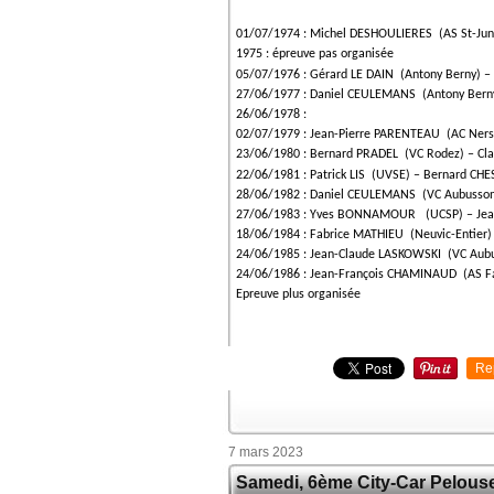
01/07/1974 : Michel DESHOULIERES (AS St-Jun
1975 : épreuve pas organisée
05/07/1976 : Gérard LE DAIN (Antony Berny
27/06/1977 : Daniel CEULEMANS (Antony Bern
26/06/1978 :
02/07/1979 : Jean-Pierre PARENTEAU (AC Ners
23/06/1980 : Bernard PRADEL (VC Rodez) – C
22/06/1981 : Patrick LIS (UVSE) – Bernard 
28/06/1982 : Daniel CEULEMANS (VC Aubusso
27/06/1983 : Yves BONNAMOUR (UCSP) – Jea
18/06/1984 : Fabrice MATHIEU (Neuvic-Entie
24/06/1985 : Jean-Claude LASKOWSKI (VC Aub
24/06/1986 : Jean-François CHAMINAUD (AS Fa
Epreuve plus organisée
Re
7 mars 2023
Samedi, 6ème City-Car Pelous