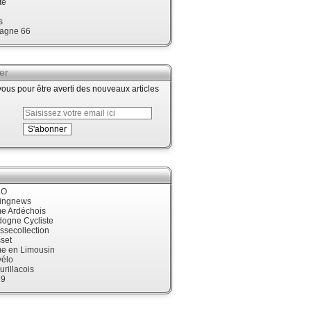
te
s
agne 66
er
us pour être averti des nouveaux articles
LO
cingnews
me Ardéchois
dogne Cycliste
ssecollection
set
me en Limousin
élo
urillacois
19