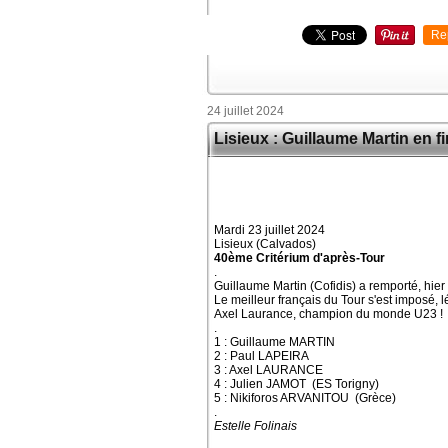
Re
24 juillet 2024
Lisieux : Guillaume Martin en f
Mardi 23 juillet 2024
Lisieux (Calvados)
40ème Critérium d'après-Tour
.
Guillaume Martin (Cofidis) a remporté, hier 
Le meilleur français du Tour s'est imposé,
Axel Laurance, champion du monde U23 !
.
1 : Guillaume MARTIN
2 : Paul LAPEIRA
3 : Axel LAURANCE
4 : Julien JAMOT (ES Torigny)
5 : Nikiforos ARVANITOU (Grèce)
.
Estelle Folinais