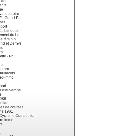
0 ans
ents
ie
val de Loire
dF - Grand-Est
tes
port
ès Limousin
ement du Lot
e féminin
ond et Dernys
ne
rs
die - PdL
ne
me pro
urillacois
ro-Immo
port
s d'Auvergne
s
1986
illac
es de courses
ne 1961
 Cyclisme Compétition
ro Immo
te
s