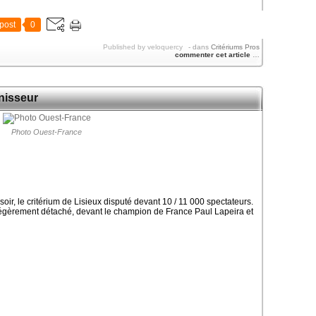
post
0
Published by veloquercy
-
dans
Critériums Pros
commenter cet article
…
inisseur
Photo Ouest-France
soir, le critérium de Lisieux disputé devant 10 / 11 000 spectateurs.
 légèrement détaché, devant le champion de France Paul Lapeira et