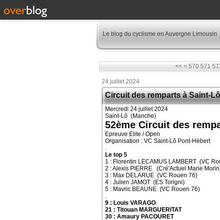
Le blog du cyclisme en Auvergne Limousin
500
510
520
530
540
550
560
<<
<
570
571
57
24 juillet 2024
Circuit des remparts à Saint-L
Mercredi 24 juillet 2024
Saint-Lô (Manche)
52ème Circuit des rempa
Epreuve Elite / Open
Organisation : VC Saint-Lô Pont-Hébert
.
Le top 5
1 : Florentin LECAMUS LAMBERT (VC Ro
2 : Alexis PIERRE (Cré'Actuel Marie Morin
3 : Max DELARUE (VC Rouen 76)
4 : Julien JAMOT (ES Torigni)
5 : Mavric BEAUNE (VC Rouen 76)
.
9 : Louis VARAGO
21 : Titouan MARGUERITAT
30 : Amaury PACOURET