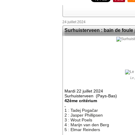
24 juillet 2024
Surhuisterveen : bain de foul
Le 
Mardi 22 juillet 2024
Surhuisterveen (Pays-Bas)
42ème critérium
.
1 : Tadej Pogačar
2 : Jasper Phillipsen
3 : Wout Poels
4 : Marijn van den Berg
5 : Elmar Reinders