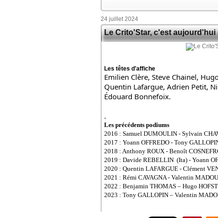
24 juillet 2024
Le Crito'Star, c'est aujourd'hui
Les têtes d'affiche
Emilien Clère
, 
Steve Chainel
, Hugo
Quentin Lafargue, Adrien Petit, N
Édouard Bonnefoix.
.
​​​​​​​Les précédents podiums
2016 : Samuel DUMOULIN - Sylvain CH
2017 : Yoann OFFREDO - Tony GALLOPI
2018 : Anthony ROUX - Benoît COSNEFR
2019 : Davide REBELLIN (Ita) - Yoann
2020 : Quentin LAFARGUE - Clément V
2021 : Rémi CAVAGNA - Valentin MADO
2022 : Benjamin THOMAS – Hugo HOFS
2023 : Tony GALLOPIN – Valentin MA