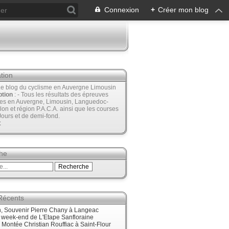
Connexion
+
Créer mon blog
tion
Le blog du cyclisme en Auvergne Limousin
ption
: - Tous les résultats des épreuves
ées en Auvergne, Limousin, Languedoc-
lon et région P.A.C.A. ainsi que les courses
Jours et de demi-fond.
t
he
 Récents
, Souvenir Pierre Chany à Langeac
e week-end de L'Etape Sanfloraine
, Montée Christian Rouffiac à Saint-Flour