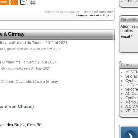
Champ
post
0
Published by veloquercy
-
dans
Critériums Pros
commenter cet article
…
Newslett
Abonnez-vo
publiés.
e à Girmay
Email
sh, maillot vert du Tour en 2011 et 2021
Liens
 Girmay, maillot vert du Tour 2024
MGVE
velora
Cyclis
La Dor
velopre
AC Cus
Cyclis
Mémo v
Acht van Chaam)
A.C.V.A
VELO 
van den Broek, Cees Bol,