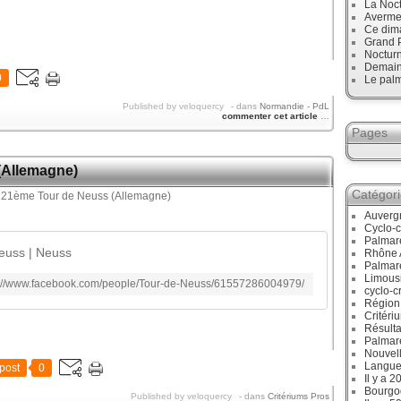
La Noct
Avermes
Ce dim
Grand P
Noctur
Demain,
0
Le palm
Published by veloquercy
-
dans
Normandie - PdL
commenter cet article
…
Pages
(Allemagne)
Catégor
Auverg
Cyclo-c
Palmar
euss | Neuss
Rhône 
Palmar
Limous
s://www.facebook.com/people/Tour-de-Neuss/61557286004979/
cyclo-c
Région
Critéri
Résulta
Palmar
Nouvell
Langue
post
0
Il y a 2
Bourgo
Published by veloquercy
-
dans
Critériums Pros