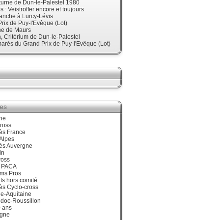
urne de Dun-le-Palestel 1980
 : Veistroffer encore et toujours
anche à Lurcy-Lévis
rix de Puy-l'Evêque (Lot)
ne de Maurs
 Critérium de Dun-le-Palestel
arès du Grand Prix de Puy-l'Evêque (Lot)
ies
ne
ross
ès France
Alpes
ès Auvergne
in
ross
 PACA
ums Pros
ts hors comité
ès Cyclo-cross
e-Aquitaine
doc-Roussillon
0 ans
gne