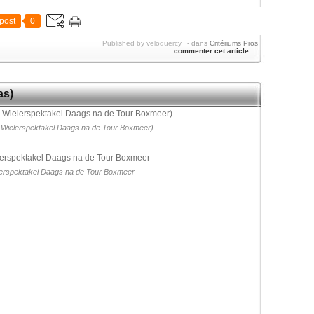
post
0
Published by veloquercy
-
dans
Critériums Pros
commenter cet article
…
as)
 Wielerspektakel Daags na de Tour Boxmeer)
lerspektakel Daags na de Tour Boxmeer