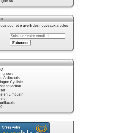
agne 66
er
us pour être averti des nouveaux articles
LO
cingnews
me Ardéchois
dogne Cycliste
ssecollection
set
me en Limousin
élo
urillacois
19