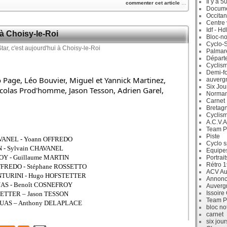
Il y a 5
commenter cet article
…
Docum
Occitan
Centre 
Idf - H
 à Choisy-le-Roi
Bloc-no
Cyclo-S
Palmar
Départ
Cyclism
Demi-f
 Page, 
Léo Bouvier
, Miguel et Yannick Martinez, 
auverg
Six Jou
icolas Prod'homme, Jason Tesson, Adrien Garel, 
Norman
Carnet
Bretag
Cyclis
A.C.V.A
Team P
Piste
AVANEL - Yoann OFFREDO
Cyclo s
N - Sylvain CHAVANEL
Equipe
OY - Guillaume MARTIN
Portrait
Rétro 
 OFFREDO - Stéphane ROSSETTO
ACV Aur
ENTURINI - Hugo HOFSTETTER
Annonc
UAS - Benoît COSNEFROY
Auverg
Issoire
TETTER – Jason TESSON
Team P
DOUAS – Anthony DELAPLACE
bloc no
carnet
six jour