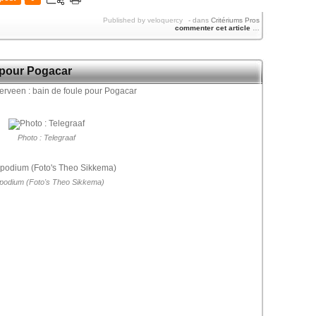
Published by veloquercy
-
dans
Critériums Pros
commenter cet article
…
e pour Pogacar
Photo : Telegraaf
podium (Foto's Theo Sikkema)