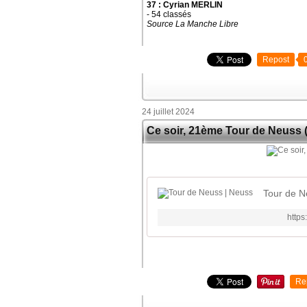
37 : Cyrian MERLIN
- 54 classés
Source La Manche Libre
Repost
24 juillet 2024
Ce soir, 21ème Tour de Neuss 
Tour de N
http
Re