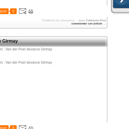
post
0
Published by veloquercy
-
dans
Critériums Pros
commenter cet article
…
e Girmay
post
0