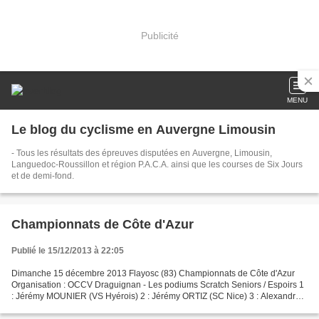
Publicité
MENU
Le blog du cyclisme en Auvergne Limousin
- Tous les résultats des épreuves disputées en Auvergne, Limousin,
Languedoc-Roussillon et région P.A.C.A. ainsi que les courses de Six Jours
et de demi-fond.
Championnats de Côte d'Azur
Publié le 15/12/2013 à 22:05
Dimanche 15 décembre 2013 Flayosc (83) Championnats de Côte d'Azur
Organisation : OCCV Draguignan - Les podiums Scratch Seniors / Espoirs 1
: Jérémy MOUNIER (VS Hyérois) 2 : Jérémy ORTIZ (SC Nice) 3 : Alexandre
AULAS (SC Nice) Juniors 1 : Odrian CHAMPOSSIN...