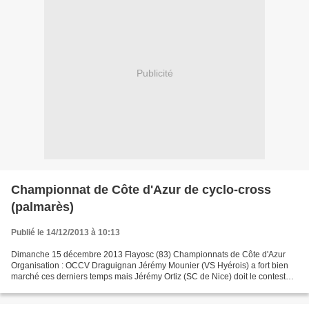
Publicité
Championnat de Côte d'Azur de cyclo-cross
(palmarès)
Publié le 14/12/2013 à 10:13
Dimanche 15 décembre 2013 Flayosc (83) Championnats de Côte d'Azur
Organisation : OCCV Draguignan Jérémy Mounier (VS Hyérois) a fort bien
marché ces derniers temps mais Jérémy Ortiz (SC de Nice) doit le contester.
Julien Trarieux, le tenant, ne sera pas...