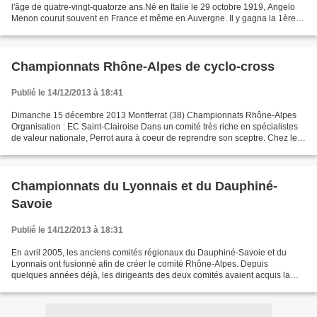
l'âge de quatre-vingt-quatorze ans.Né en Italie le 29 octobre 1919, Angelo
Menon courut souvent en France et même en Auvergne. Il y gagna la 1ère
étape du Tour du Cantal 1947, les...
Championnats Rhône-Alpes de cyclo-cross
Publié le 14/12/2013 à 18:41
Dimanche 15 décembre 2013 Montferrat (38) Championnats Rhône-Alpes
Organisation : EC Saint-Clairoise Dans un comité très riche en spécialistes
de valeur nationale, Perrot aura à coeur de reprendre son sceptre. Chez les
espoirs, Clément Venturini devrait...
Championnats du Lyonnais et du Dauphiné-
Savoie
Publié le 14/12/2013 à 18:31
En avril 2005, les anciens comités régionaux du Dauphiné-Savoie et du
Lyonnais ont fusionné afin de créer le comité Rhône-Alpes. Depuis
quelques années déjà, les dirigeants des deux comités avaient acquis la
conviction que l'organisation des activités...