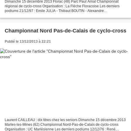
Dimanche 15 décembre 2013 Florac (48) Parc Paul Arnal Championnat
régional de cyclo-cross Organisation : La Flèche Floracoise Les derniers
podiums 21/12/97 : Emile JULIA - Thibaut BOUTIN - Alexandre
RONDEPIERRE 20/12/98 : Jean-François CASTIE – Emile...
Championnat Nord Pas-de-Calais de cyclo-cross
Publié le 13/12/2013 à 22:21
Laurent CAILLEAU : dix titres chez les seniors Dimanche 15 décembre 2013
Marles-les-Mines (62) Championnat Nord-Pas-de-Calais de cyclo-cross
Organisation : UC Marlésienne Les derniers podiums 12/12/76 : René