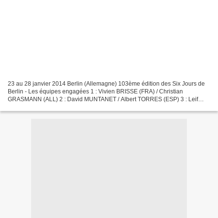
23 au 28 janvier 2014 Berlin (Allemagne) 103ème édition des Six Jours de
Berlin - Les équipes engagées 1 : Vivien BRISSE (FRA) / Christian
GRASMANN (ALL) 2 : David MUNTANET / Albert TORRES (ESP) 3 : Leif
LAMPATER (ALL) / Jasper DE BUYST (BEL) 4 : Kenny...