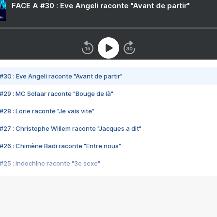
FACE A #30 : Eve Angeli raconte "Avant de partir"
#30 : Eve Angeli raconte "Avant de partir"
#29 : MC Solaar raconte "Bouge de là"
28 : Lorie raconte "Je vais vite"
#27 : Christophe Willem raconte "Jacques a dit"
#26 : Chimène Badi raconte "Entre nous"
#25 : Indochine raconte "3e sexe"
#24 : Zaho raconte "C'est chelou"
#23 : Patrick Bruel raconte "Au café des délices"
#22 : Kyo raconte "Le chemin"