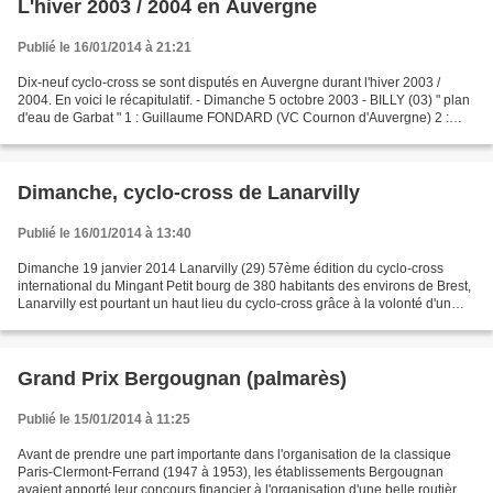
L'hiver 2003 / 2004 en Auvergne
Publié le 16/01/2014 à 21:21
Dix-neuf cyclo-cross se sont disputés en Auvergne durant l'hiver 2003 /
2004. En voici le récapitulatif. - Dimanche 5 octobre 2003 - BILLY (03) " plan
d'eau de Garbat " 1 : Guillaume FONDARD (VC Cournon d'Auvergne) 2 :
Mickaël BESSEYRIAS (JGS Nivernaise)...
Dimanche, cyclo-cross de Lanarvilly
Publié le 16/01/2014 à 13:40
Dimanche 19 janvier 2014 Lanarvilly (29) 57ème édition du cyclo-cross
international du Mingant Petit bourg de 380 habitants des environs de Brest,
Lanarvilly est pourtant un haut lieu du cyclo-cross grâce à la volonté d'un
personnage haut en couleur,...
Grand Prix Bergougnan (palmarès)
Publié le 15/01/2014 à 11:25
Avant de prendre une part importante dans l'organisation de la classique
Paris-Clermont-Ferrand (1947 à 1953), les établissements Bergougnan
avaient apporté leur concours financier à l'organisation d'une belle routière