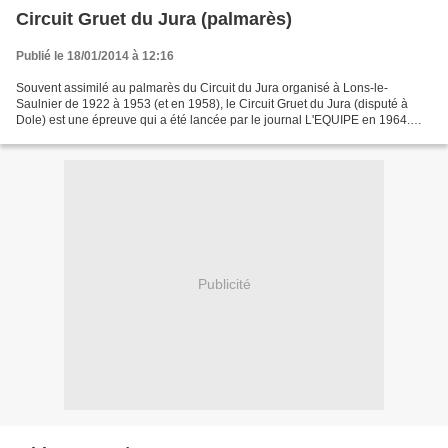
Circuit Gruet du Jura (palmarès)
Publié le 18/01/2014 à 12:16
Souvent assimilé au palmarès du Circuit du Jura organisé à Lons-le-
Saulnier de 1922 à 1953 (et en 1958), le Circuit Gruet du Jura (disputé à
Dole) est une épreuve qui a été lancée par le journal L'EQUIPE en 1964.
Voici l'ensemble des podiums 30-31/05/1964...
Publicité