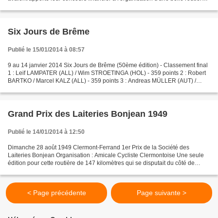
disputée à deux reprises en 1945...
Six Jours de Brême
Publié le 15/01/2014 à 08:57
9 au 14 janvier 2014 Six Jours de Brême (50ème édition) - Classement final
1 : Leif LAMPATER (ALL) / Wim STROETINGA (HOL) - 359 points 2 : Robert
BARTKO / Marcel KALZ (ALL) - 359 points 3 : Andreas MÜLLER (AUT) /
Marc HESTER (DAN) - 276 points 4 : Vivien...
Grand Prix des Laiteries Bonjean 1949
Publié le 14/01/2014 à 12:50
Dimanche 28 août 1949 Clermont-Ferrand 1er Prix de la Société des
Laiteries Bonjean Organisation : Amicale Cycliste Clermontoise Une seule
édition pour cette routière de 147 kilomètres qui se disputait du côté de
Pontgibaud, Pontaumur, Gelles avant d'affronter...
< Page précédente
Page suivante >