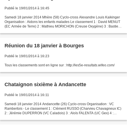
Publié le 19/01/2014 à 16:45
Samedi 18 janvier 2014 Mhère (58) Cyclo-cross Alexandre Louis Kaikinger
Organisation : Aidons les enfants malades Le classement 1 : David MENUT
(EC Armée de Terre) 2 : Mathieu MORICHON (Creuse Oxygène) 3 : Bastien
DUCULTY (VCCA Team Pro Immo) 4 : David...
Réunion du 18 janvier à Bourges
Publié le 19/01/2014 à 16:23
Tous les classements sont en ligne sur : http://les5e-resultats.wifeo.com/
Chataignon sixième à Andancette
Publié le 19/01/2014 à 16:11
Samedi 18 janvier 2014 Andancette (26) Cyclo-cross Organisation : VC
Rambertois - Le classement 1 : Clément RUSSO (Charvieu Chavagneux IC)
2 : Jérémie DUPERRON (VC Caladois) 3 : Aloïs FALENTA (UC Gex) 4 :
Julien MAITRE (UC Gex) 5 : Lionel GENTHON (Bourg-en-Bresse...