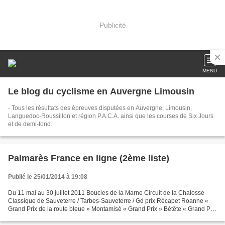
Publicité
MENU
Le blog du cyclisme en Auvergne Limousin
- Tous les résultats des épreuves disputées en Auvergne, Limousin,
Languedoc-Roussillon et région P.A.C.A. ainsi que les courses de Six Jours
et de demi-fond.
Palmarès France en ligne (2ème liste)
Publié le 25/01/2014 à 19:08
Du 11 mai au 30 juillet 2011 Boucles de la Marne Circuit de la Chalosse
Classique de Sauveterre / Tarbes-Sauveterre / Gd prix Récapet Roanne «
Grand Prix de la route bleue » Montamisé « Grand Prix » Bétête « Grand Prix
» Le Mans « Montée de Gazonfier...