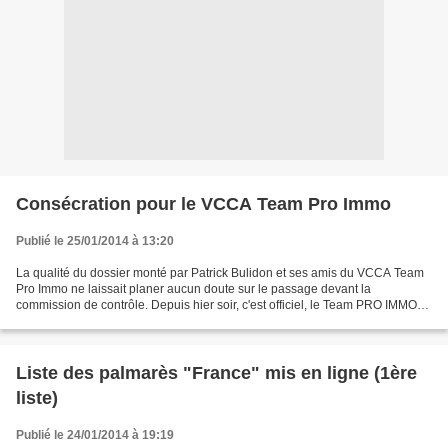
Consécration pour le VCCA Team Pro Immo
Publié le 25/01/2014 à 13:20
La qualité du dossier monté par Patrick Bulidon et ses amis du VCCA Team
Pro Immo ne laissait planer aucun doute sur le passage devant la
commission de contrôle. Depuis hier soir, c'est officiel, le Team PRO IMMO
Nicolas Roux est en DN1. Il figure dans...
Liste des palmarès "France" mis en ligne (1ère
liste)
Publié le 24/01/2014 à 19:19