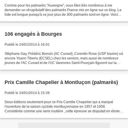
Comme pour les palmarès "Auvergne", vous êtes très nombreux à me
demander un récapitulatif des palmarès France mis en ligne sur ce blog. La
liste est longue puisqu'à ce jour plus de 300 palmarès sont en ligne. Voici
une première liste dressée suivant...
106 engagés à Bourges
Publié le 24/01/2014 à 16:01
Stéphane Gay, Frédéric Bonvin (AC Cusset), Corentin Rose (USP Issoire) où
encore Yoann Tiberio (ECSEL) chez les seniors, mais aussi de nombreux
jeunes de l'AC Cusset et de l'UC Varennes Saint-Pourçain figurent sur la
liste d'appel de la réunion de demain...
Prix Camille Chapelier à Montluçon (palmarès)
Publié le 24/01/2014 à 15:38
Deux éditions seulement pour ce Prix Camille Chapelier qui a marqué
l'ouverture de la saison cycliste montluçonnaise en 1957 et 1958.
Considérée comme une semi routière , cette épreuve se disputait en étoile
autour de Montluçon. Départ et arrivée se trouvaient...