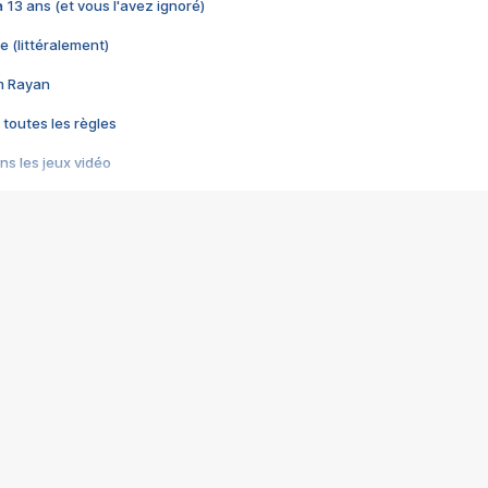
 a 13 ans (et vous l'avez ignoré)
e (littéralement)
im Rayan
 toutes les règles
s les jeux vidéo
us choquant de Rockstar ? - Le scandale BULLY
e plus moche de Steam
du RÊVE tourne au CAUCHEMAR
pendant 8 heures
it… à tort
umiliés par un jeu vidéo
ire - Final Fantasy 8
ti un empire - Age of Empires