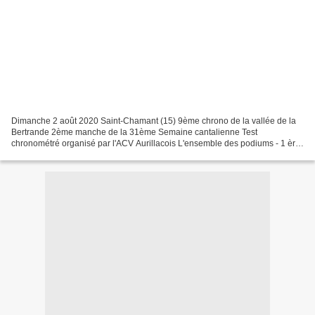
Dimanche 2 août 2020 Saint-Chamant (15) 9ème chrono de la vallée de la
Bertrande 2ème manche de la 31ème Semaine cantalienne Test
chronométré organisé par l'ACV Aurillacois L'ensemble des podiums - 1 ère
édition en 2012 19/05/2012 : Florian PRAT (12’...