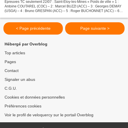
Epreuves TC seulement 22/07 : Saint-Eloy-les-Mines « Poids de ville » 1 :
Antoine COUTAREL (COC) – 2 : Marcel BUZZI (ACC) – 3 : Georges DEMAY
(USGA) – 4 : Bruno GRESPAN (ACC) – 5 : Roger BUCHONNET (ACC) – 6 :
Yves FAYON (ACC) – 7 : BEAUMONT (EDSM) – 8...
< Page précédente
Page suivante >
Hébergé par Overblog
Top articles
Pages
Contact
Signaler un abus
C.G.U.
Cookies et données personnelles
Préférences cookies
Voir le profil de veloquercy sur le portail Overblog