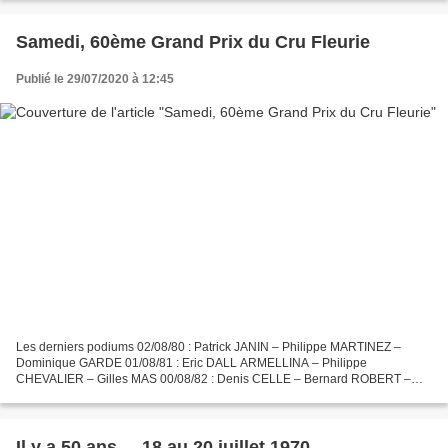
Samedi, 60ème Grand Prix du Cru Fleurie
Publié le 29/07/2020 à 12:45
Les derniers podiums 02/08/80 : Patrick JANIN – Philippe MARTINEZ –
Dominique GARDE 01/08/81 : Eric DALL ARMELLINA – Philippe
CHEVALIER – Gilles MAS 00/08/82 : Denis CELLE – Bernard ROBERT –
Jean-Claude GARDE 06/08/83 : Pascal TRIMAILLE – Alain PHILIBERT...
Il y a 50 ans ... 18 au 20 juillet 1970