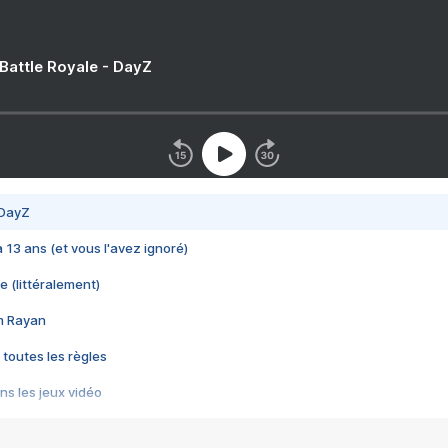
 Battle Royale - DayZ
 DayZ
 a 13 ans (et vous l'avez ignoré)
e (littéralement)
im Rayan
 toutes les règles
s les jeux vidéo
us choquant de Rockstar ? - Le scandale BULLY