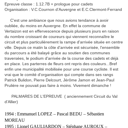
Epreuve classe : 1.12.7B + prologue pour cadets
Organisation : V.C.Cournon d'Auvergne et E.C.Clermont-Ferrand
C'est une ambiance que nous avions tendance à avoir
oubliée, du moins en Auvergne. En effet la commune de
Vertaizon est en effervescence depuis plusieurs jours en raison
du nombre croissant de coureurs qui viennent reconnaître le
circuit et plus particulièrement la rampe d'arrivée située en centre
ville. Depuis ce matin la côte d'arrivée est sécurisée, l'ensemble
du parcours a été balayé grâce au soutien des communes
traversées, le podium d'arrivée de la course des cadets et déjà
en place. Les parterres de fleurs ont repris des couleurs...Bref
enfin une municipalité mobilisée pour une course cycliste. Il est
vrai que le comité d'organisation qui compte dans ses rangs
Patrick Bulidon, Pierre Delcourt, Jérôme Jamon et Jean-Paul
Prulière ne pouvait pas faire à moins. Vivement dimanche !
PALMARES DE L'EPREUVE ( anciennement Circuit du Val
d'Allier)
1994 : Emmanuel LOPEZ – Pascal BEDU – Sébastien
MOREAU
1995 : Lionel GAULIARDON – Stéphane AUROUX –