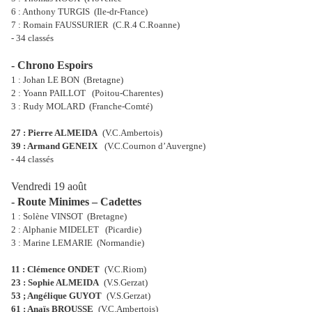
6 : Anthony TURGIS
(Ile-dr-Ftance)
7 : Romain FAUSSURIER
(C.R.4 C.Roanne)
- 34 classés
- Chrono Espoirs
1 : Johan LE BON
(Bretagne)
2 : Yoann PAILLOT
(Poitou-Charentes)
3 : Rudy MOLARD
(Franche-Comté)
27 : Pierre ALMEIDA
(V.C.Ambertois)
39 : Armand GENEIX
(V.C.Cournon d’Auvergne)
- 44 classés
Vendredi 19 août
- Route Minimes – Cadettes
1 : Solène VINSOT
(Bretagne)
2 : Alphanie MIDELET
(Picardie)
3 : Marine LEMARIE
(Normandie)
11 : Clémence ONDET
(V.C.Riom)
23 : Sophie ALMEIDA
(V.S.Gerzat)
53 ; Angélique GUYOT
(V.S.Gerzat)
61 : Anaïs BROUSSE
(V.C.Ambertois)