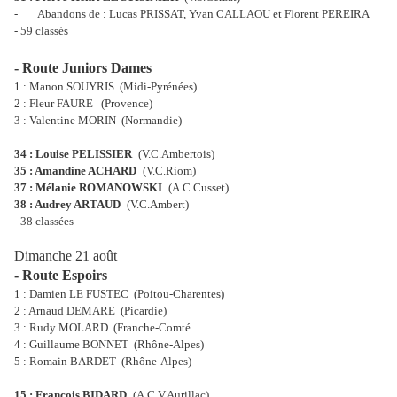
-
Abandons de : Lucas PRISSAT, Yvan CALLAOU et Florent PEREIRA
- 59 classés
- Route Juniors Dames
1 : Manon SOUYRIS
(Midi-Pyrénées)
2 : Fleur FAURE
(Provence)
3 : Valentine MORIN
(Normandie)
34 : Louise PELISSIER
(V.C.Ambertois)
35 : Amandine ACHARD
(V.C.Riom)
37 : Mélanie ROMANOWSKI
(A.C.Cusset)
38 : Audrey ARTAUD
(V.C.Ambert)
- 38 classées
Dimanche 21 août
- Route Espoirs
1 : Damien LE FUSTEC
(Poitou-Charentes)
2 : Arnaud DEMARE
(Picardie)
3 : Rudy MOLARD
(Franche-Comté
4 : Guillaume BONNET
(Rhône-Alpes)
5 : Romain BARDET
(Rhône-Alpes)
15 : François BIDARD
(A.C.V.Aurillac)