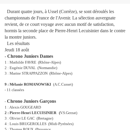
Durant quatre jours, à Ussel (Corrèze), se sont déroulés les
championnats de France de l'Avenir. La sélection auvergnate
revient, de ce court voyage avec aucun motif de satisfaction,
hormis la seconde place de Pierre-Henri Lecuisinier dans le contre
la montre juniors.
Les résultats
Jeudi 18 août
- Chrono Juniors Dames
1 : Mathilde FAVRE
(Rhône-Alpes)
2 : Eugénie DUVAL
(Normandie)
3 : Marine STRAPPAZZON
(Rhône-Alpes)
9 : Mélanie ROMANOWSKI
(A.C.Cusset)
- 11 classées
Chrono Juniors Garçons
-
1 : Alexis GOUGEARD
2 : Pierre-Henri LECUISINIER
(
V.S.Gerzat)
3 : Olivier LE GAC
(Bretagne)
4 : Louis BRUGEROLLES
(Midi-Pyrénées)
5 : Thomas ROUX
(Provence