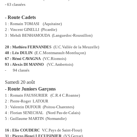
- 63 classées
- Route Cadets
1 : Romain TOMASI
(Aquitaine)
2 : Vincent GINELLI
(Picardie)
3 : Mehdi BENHAMOUDA
(Languedoc-Roussillon)
28 : Mathieu FERNANDES
(U.C.Vallée de la Meuzelle)
48 : Léo DULIN
(E.C.Montmarault-Montluçon)
67 : Rémi CAVAGNA
(V.C.Riomois)
93 : Alexis DI MANNO
(V.C.Ambertois)
-
94 classés
Samedi 20 août
- Route Juniors Garçons
1 : Romain FAUSSURIER
(C.R.4 C.Roanne)
2 : Pierre-Roger
LATOUR
3 : Valentin DUFOUR
(Poitou-Charentes)
4 : Florian SENECHAL
(Nord Pas-de-Calais)
5 : Guillaume MARTIN
(Normandie)
16 : Elie COUDERC
V.C.Pays de Saint-Flour)
31 : Pierre-Henri LECUISINIER
(V.S.Gerzat)