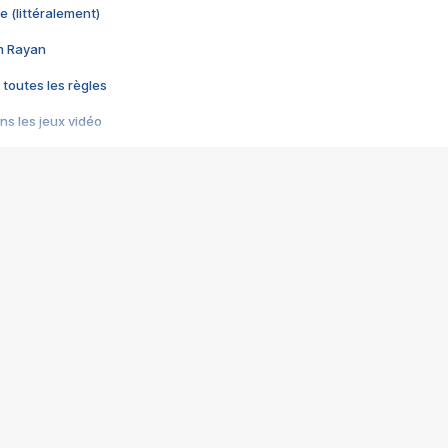
e (littéralement)
im Rayan
 toutes les règles
s les jeux vidéo
us choquant de Rockstar ? - Le scandale BULLY
e plus moche de Steam
du RÊVE tourne au CAUCHEMAR
pendant 8 heures
it… à tort
umiliés par un jeu vidéo
ire - Final Fantasy 8
ti un empire - Age of Empires
story DOFUS