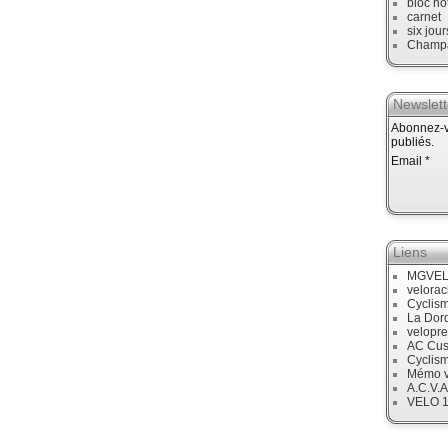
bloc no
carnet
six jour
Champ
Newslett
Abonnez-vo
publiés.
Email
Liens
MGVE
velora
Cyclis
La Dor
velopre
AC Cus
Cyclis
Mémo v
A.C.V.A
VELO 