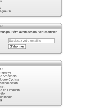
te
s
agne 66
er
us pour être averti des nouveaux articles
LO
cingnews
me Ardéchois
dogne Cycliste
ssecollection
set
me en Limousin
élo
urillacois
19