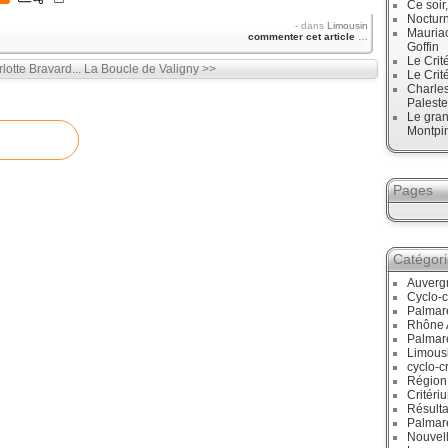
Ce soir
Noctur
-
dans
Limousin
Mauriac
commenter cet article
…
Goffin
Le Crit
lotte Bravard...
La Boucle de Valigny >>
Le Crit
Charles
Paleste
Le gran
Montpi
Pages
Catégor
Auverg
Cyclo-c
Palmar
Rhône 
Palmar
Limous
cyclo-c
Région
Critéri
Résulta
Palmar
Nouvell