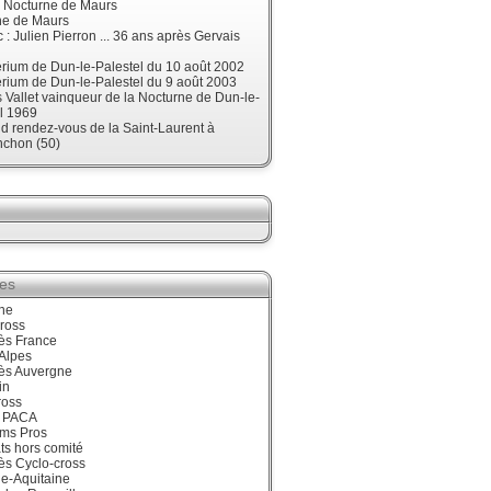
, Nocturne de Maurs
ne de Maurs
 : Julien Pierron ... 36 ans après Gervais
érium de Dun-le-Palestel du 10 août 2002
érium de Dun-le-Palestel du 9 août 2003
 Vallet vainqueur de la Nocturne de Dun-le-
l 1969
d rendez-vous de la Saint-Laurent à
nchon (50)
ies
ne
ross
ès France
Alpes
ès Auvergne
in
ross
 PACA
ums Pros
ts hors comité
ès Cyclo-cross
e-Aquitaine