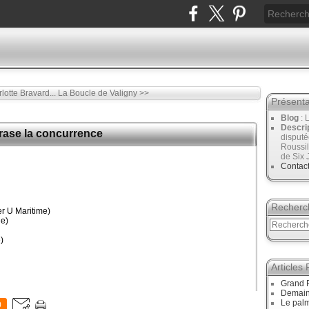
lotte Bravard...
La Boucle de Valigny >>
Présenta
Blog
: 
Descri
crase la concurrence
disput
Roussil
de Six 
Contac
Recherc
r U Maritime)
e)
)
Articles
Grand P
Demain,
Le palm
0