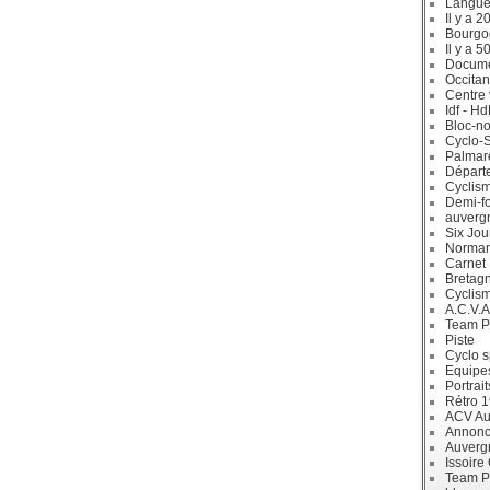
Langue
Il y a 2
Bourgo
Il y a 5
Docum
Occitan
Centre 
Idf - H
Bloc-no
Cyclo-S
Palmar
Départ
Cyclism
Demi-f
auverg
Six Jou
Norman
Carnet
Bretag
Cyclis
A.C.V.A
Team P
Piste
Cyclo s
Equipe
Portrait
Rétro 
ACV Aur
Annonc
Auverg
Issoire
Team P