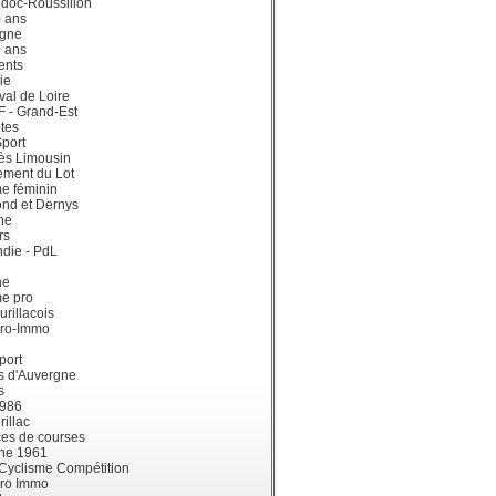
doc-Roussillon
0 ans
gne
0 ans
ents
ie
val de Loire
dF - Grand-Est
tes
port
ès Limousin
ement du Lot
e féminin
ond et Dernys
ne
rs
die - PdL
ne
me pro
urillacois
ro-Immo
port
s d'Auvergne
s
1986
illac
es de courses
ne 1961
 Cyclisme Compétition
ro Immo