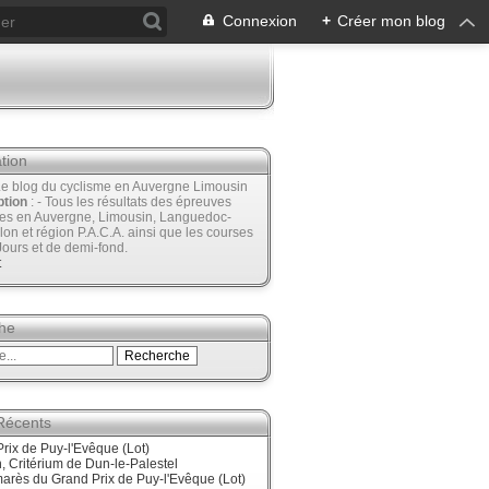
Connexion
+
Créer mon blog
tion
Le blog du cyclisme en Auvergne Limousin
ption
: - Tous les résultats des épreuves
ées en Auvergne, Limousin, Languedoc-
lon et région P.A.C.A. ainsi que les courses
Jours et de demi-fond.
t
he
 Récents
rix de Puy-l'Evêque (Lot)
 Critérium de Dun-le-Palestel
arès du Grand Prix de Puy-l'Evêque (Lot)