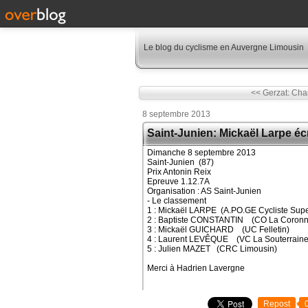
Le blog du cyclisme en Auvergne Limousin
<< Gerzat: Char
8 septembre 2013
Saint-Junien: Mickaël Larpe é
Dimanche 8 septembre 2013
Saint-Junien (87)
Prix Antonin Reix
Epreuve 1.12.7A
Organisation : AS Saint-Junien
- Le classement
1 : Mickaël LARPE (A.PO.GE Cycliste Supe
2 : Baptiste CONSTANTIN (CO La Coronn
3 : Mickaël GUICHARD (UC Felletin)
4 : Laurent LEVÊQUE (VC La Souterraine
5 : Julien MAZET (CRC Limousin)
Merci à Hadrien Lavergne
Repost