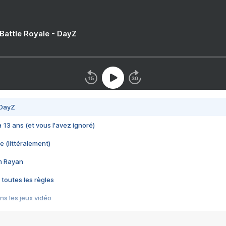
 Battle Royale - DayZ
 DayZ
 a 13 ans (et vous l'avez ignoré)
e (littéralement)
im Rayan
 toutes les règles
s les jeux vidéo
us choquant de Rockstar ? - Le scandale BULLY