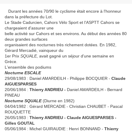
Durant les années 70/90 le cyclisme était encore à l'honneur
dans la préfecture du Lot.
Le Stade Cadurcien, Cahors Vélo Sport et l'ASPTT Cahors se
chargeaient d'assurer une
belle activité sur Cahors et ses environs. Au début des années 80
deux grandes surfaces
organisaient des nocturnes très richement dotées. En 1982,
Gérard Mercadié, vainqueur du
1er Prix
SQUALE,
avait gagné un séjour d'une semaine en
Grèce.
L'ensemble des podiums
Nocturne ESCALE
29/08/1983 : Daniel AMARDEILH - Philippe BOCQUIER -
Claude
AIGUESPARSES
20/06/1984 :
Thierry ANDRIEU -
Daniel AMARDEILH - Bernard
PINEAU
Nocturne SQUALE
(Diurne en 1982)
04/04/1982 : Gérard MERCADIE - Christian CHAUBET - Pascal
ROUQUETTE
26/05/1983 :
Thierry ANDRIEU - Claude AIGUESPARSES -
Gilles GOUTAL
05/06/1984 : Michel GUIRAUDIE : Henri BONNAND -
Thierry