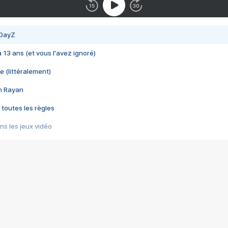
 DayZ
 a 13 ans (et vous l'avez ignoré)
e (littéralement)
im Rayan
 toutes les règles
s les jeux vidéo
us choquant de Rockstar ? - Le scandale BULLY
e plus moche de Steam
du RÊVE tourne au CAUCHEMAR
pendant 8 heures
it… à tort