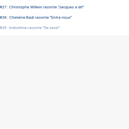
#27 : Christophe Willem raconte "Jacques a dit"
#26 : Chimène Badi raconte "Entre nous"
#25 : Indochine raconte "3e sexe"
#24 : Zaho raconte "C'est chelou"
#23 : Patrick Bruel raconte "Au café des délices"
#22 : Kyo raconte "Le chemin"
#21 : Nolwenn Leroy raconte "Cassé"
#20 : Patrick Hernandez raconte "Born to be alive"
#19 : Lorie raconte "Près de moi"
#18 : Michael Jones raconte "A nos actes manqués" (avec Jean-Jacque
#17 : Khaled raconte "Aïcha"
#16 : Corneille raconte "Parce qu'on vient de loin"