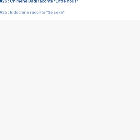
#26 : Chimène Badi raconte "Entre nous"
#25 : Indochine raconte "3e sexe"
#24 : Zaho raconte "C'est chelou"
#23 : Patrick Bruel raconte "Au café des délices"
#22 : Kyo raconte "Le chemin"
#21 : Nolwenn Leroy raconte "Cassé"
#20 : Patrick Hernandez raconte "Born to be alive"
#19 : Lorie raconte "Près de moi"
#18 : Michael Jones raconte "A nos actes manqués" (avec Jean-Jacque
#17 : Khaled raconte "Aïcha"
#16 : Corneille raconte "Parce qu'on vient de loin"
#15 : Indochine raconte "L'aventurier"
14 : Lorie raconte "Sur un air latino"