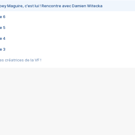
bey Maguire, c'est lui ! Rencontre avec Damien Witecka
e 6
e 5
e 4
e 3
s créatrices de la VF !
e 2
e 1
e Mektoub My Love arrive enfin ! Rencontre avec Shaïn Boumedine et Sal
i : après Toni en famille
elle réalise le bouleversant Dites lui que je l'aime
ais ! Rencontre autour de Vie privée de Rebecca Zlotowski