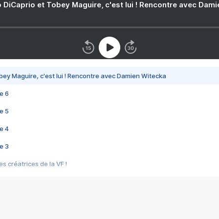
 DiCaprio et Tobey Maguire, c'est lui ! Rencontre avec Dam
bey Maguire, c'est lui ! Rencontre avec Damien Witecka
e 6
e 5
e 4
e 3
s créatrices de la VF !
e 2
e 1
e Mektoub My Love arrive enfin ! Rencontre avec Shaïn Boumedine et Sal