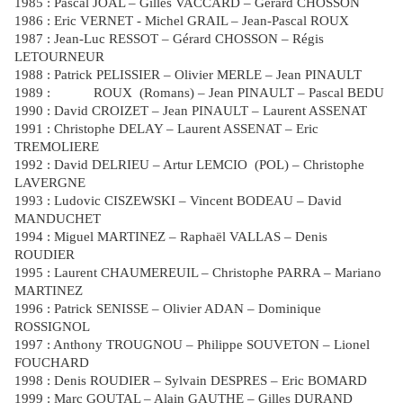
1985 : Pascal JOAL – Gilles VACCARD – Gérard CHOSSON
1986 : Eric VERNET - Michel GRAIL – Jean-Pascal ROUX
1987 : Jean-Luc RESSOT – Gérard CHOSSON – Régis
LETOURNEUR
1988 : Patrick PELISSIER – Olivier MERLE – Jean PINAULT
1989 :
ROUX
(Romans) – Jean PINAULT – Pascal BEDU
1990 : David CROIZET – Jean PINAULT – Laurent ASSENAT
1991 : Christophe DELAY – Laurent ASSENAT – Eric
TREMOLIERE
1992 : David DELRIEU – Artur LEMCIO
(POL) – Christophe
LAVERGNE
1993 : Ludovic CISZEWSKI – Vincent BODEAU – David
MANDUCHET
1994 : Miguel MARTINEZ – Raphaël VALLAS – Denis
ROUDIER
1995 : Laurent CHAUMEREUIL – Christophe PARRA – Mariano
MARTINEZ
1996 : Patrick SENISSE – Olivier ADAN – Dominique
ROSSIGNOL
1997 : Anthony TROUGNOU – Philippe SOUVETON – Lionel
FOUCHARD
1998 : Denis ROUDIER – Sylvain DESPRES – Eric BOMARD
1999 : Marc GOUTAL – Alain GAUTHE – Gilles DURAND