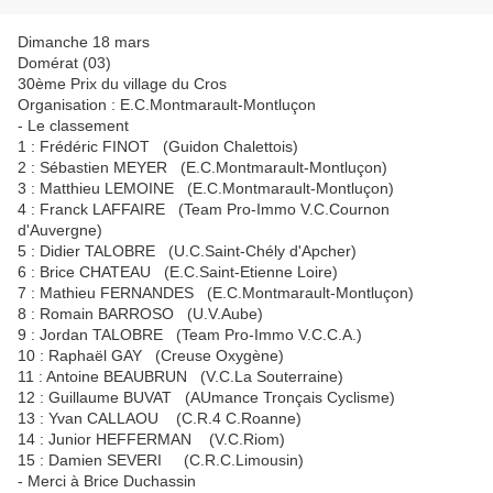
Dimanche 18 mars
Domérat (03)
30ème Prix du village du Cros
Organisation : E.C.Montmarault-Montluçon
- Le classement
1 : Frédéric FINOT (Guidon Chalettois)
2 : Sébastien MEYER (E.C.Montmarault-Montluçon)
3 : Matthieu LEMOINE (E.C.Montmarault-Montluçon)
4 : Franck LAFFAIRE (Team Pro-Immo V.C.Cournon
d'Auvergne)
5 : Didier TALOBRE (U.C.Saint-Chély d'Apcher)
6 : Brice CHATEAU (E.C.Saint-Etienne Loire)
7 : Mathieu FERNANDES (E.C.Montmarault-Montluçon)
8 : Romain BARROSO (U.V.Aube)
9 : Jordan TALOBRE (Team Pro-Immo V.C.C.A.)
10 : Raphaël GAY (Creuse Oxygène)
11 : Antoine BEAUBRUN (V.C.La Souterraine)
12 : Guillaume BUVAT (AUmance Tronçais Cyclisme)
13 : Yvan CALLAOU (C.R.4 C.Roanne)
14 : Junior HEFFERMAN (V.C.Riom)
15 : Damien SEVERI (C.R.C.Limousin)
- Merci à Brice Duchassin