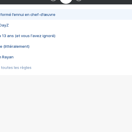
nsformé l’ennui en chef-d’œuvre
 DayZ
 a 13 ans (et vous l'avez ignoré)
e (littéralement)
im Rayan
 toutes les règles
s les jeux vidéo
us choquant de Rockstar ? - Le scandale BULLY
e plus moche de Steam
du RÊVE tourne au CAUCHEMAR
pendant 8 heures
it… à tort