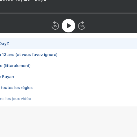
 DayZ
 a 13 ans (et vous l'avez ignoré)
e (littéralement)
im Rayan
 toutes les règles
s les jeux vidéo
us choquant de Rockstar ? - Le scandale BULLY
e plus moche de Steam
du RÊVE tourne au CAUCHEMAR