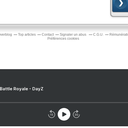
Overblog
Top articles
Contact
Signaler un abus
C.G.U.
Rémunératio
Préférences cookies
 Battle Royale - DayZ