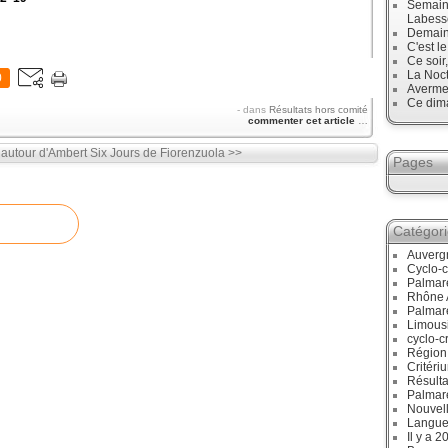
Semaine
Labess
Demain
C'est l
Ce soir
La Noct
0
Avermes
Ce dim
-
dans
Résultats hors comité
commenter cet article
…
 autour d'Ambert
Six Jours de Fiorenzuola >>
Pages
Catégor
Auverg
Cyclo-c
Palmar
Rhône 
Palmar
Limous
cyclo-c
Région
Critéri
Résulta
Palmar
Nouvell
Langue
Il y a 2