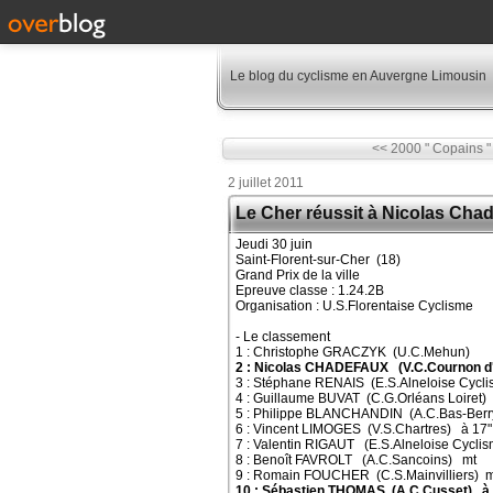
Le blog du cyclisme en Auvergne Limousin
<< 2000 " Copains "
2 juillet 2011
Le Cher réussit à Nicolas Cha
Jeudi 30 juin
Saint-Florent-sur-Cher (18)
Grand Prix de la ville
Epreuve classe : 1.24.2B
Organisation : U.S.Florentaise Cyclisme
- Le classement
1 : Christophe GRACZYK (U.C.Mehun)
2 : Nicolas CHADEFAUX (V.C.Cournon d
3 : Stéphane RENAIS (E.S.Alneloise Cycl
4 : Guillaume BUVAT (C.G.Orléans Loiret) 
5 : Philippe BLANCHANDIN (A.C.Bas-Ber
6 : Vincent LIMOGES (V.S.Chartres) à 17"
7 : Valentin RIGAUT (E.S.Alneloise Cyclis
8 : Benoît FAVROLT (A.C.Sancoins) mt
9 : Romain FOUCHER (C.S.Mainvilliers) m
10 : Sébastien THOMAS (A.C.Cusset) à 