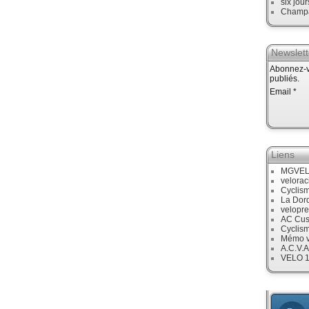
six jour
Champ
Newslett
Abonnez-vo
publiés.
Email
Liens
MGVE
velora
Cyclis
La Dor
velopre
AC Cus
Cyclis
Mémo v
A.C.V.A
VELO 