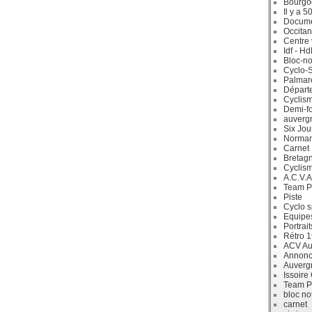
Bourgo
Il y a 5
Docum
Occitan
Centre 
Idf - H
Bloc-no
Cyclo-S
Palmar
Départ
Cyclism
Demi-f
auverg
Six Jou
Norman
Carnet
Bretag
Cyclis
A.C.V.A
Team P
Piste
Cyclo s
Equipe
Portrait
Rétro 
ACV Aur
Annonc
Auverg
Issoire
Team P
bloc no
carnet