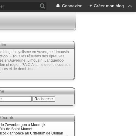
Connexion
+
Créer mon blog
tion
Le blog du cyclisme en Auvergne Limousin
ption
: - Tous les résultats des épreuves
ées en Auvergne, Limousin, Languedoc-
lon et région P.A.C.A. ainsi que les courses
Jours et de demi-fond.
t
he
 Récents
nde Zevenbergen à Moerdijk
Prix de Saint-Mamet
cock annoncé au Critérium de Quillan