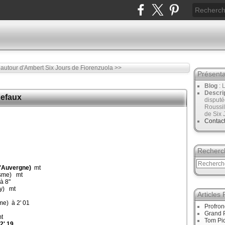
 autour d'Ambert
Six Jours de Fiorenzuola >>
Présenta
Blog
: 
Descri
defaux
disput
Roussil
de Six 
Contac
Recherc
'Auvergne)
mt
isme) mt
à 8"
ry) mt
Articles
me) à 2' 01
Profro
Grand 
t
Tom Pid
2' 19