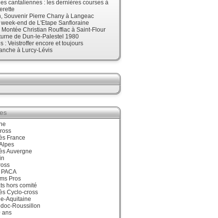
s cantaliennes : les dernières courses à
erette
, Souvenir Pierre Chany à Langeac
e week-end de L'Etape Sanfloraine
, Montée Christian Rouffiac à Saint-Flour
urne de Dun-le-Palestel 1980
 : Veistroffer encore et toujours
anche à Lurcy-Lévis
ies
ne
ross
ès France
Alpes
ès Auvergne
in
ross
 PACA
ums Pros
ts hors comité
ès Cyclo-cross
e-Aquitaine
doc-Roussillon
0 ans