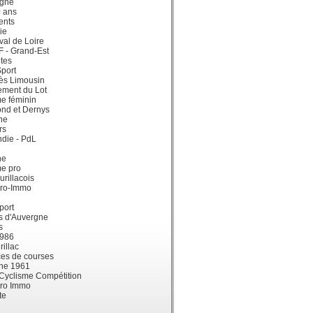
gne
0 ans
ents
ie
val de Loire
dF - Grand-Est
tes
port
ès Limousin
ement du Lot
e féminin
ond et Dernys
ne
rs
die - PdL
ne
me pro
urillacois
ro-Immo
port
s d'Auvergne
s
1986
illac
es de courses
ne 1961
 Cyclisme Compétition
ro Immo
te