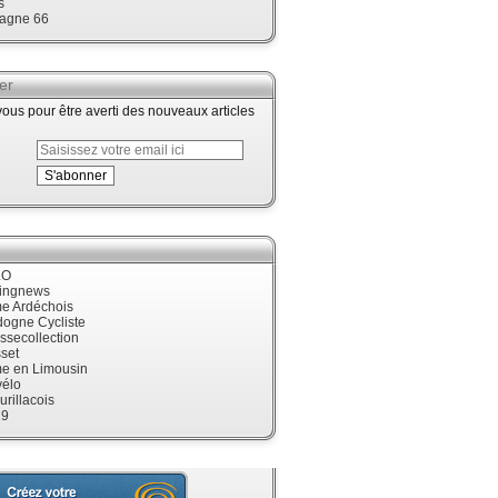
s
agne 66
er
us pour être averti des nouveaux articles
LO
cingnews
me Ardéchois
dogne Cycliste
ssecollection
set
me en Limousin
élo
urillacois
19