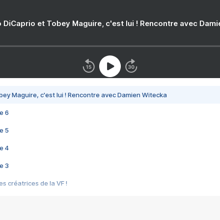
 DiCaprio et Tobey Maguire, c'est lui ! Rencontre avec Dam
bey Maguire, c'est lui ! Rencontre avec Damien Witecka
e 6
e 5
e 4
e 3
s créatrices de la VF !
e 2
e 1