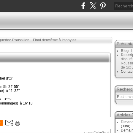
edoc-Roussillon...
Finot deuxième à Imphy >>
Présenta
Blog
: 
Descri
disput
Roussil
de Six 
Contac
bel d'Or
 5h 24' 55"
Recherc
) à 11' 32"
 13' 59
omminges) à 16' 18
Articles
Dimanc
0
(Jura)
Demain
-
dans
Cyclo-Sport