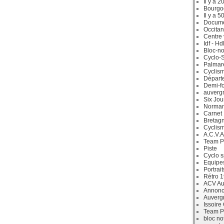
Il y a 2
Bourgo
Il y a 5
Docum
Occitan
Centre 
Idf - H
Bloc-no
Cyclo-S
Palmar
Cyclism
Départ
Demi-f
auverg
Six Jou
Norman
Carnet
Bretag
Cyclis
A.C.V.A
Team P
Piste
Cyclo s
Equipe
Portrait
Rétro 
ACV Aur
Annonc
Auverg
Issoire
Team P
bloc no