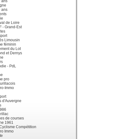
0 ans
gne
0 ans
ents
ie
val de Loire
dF - Grand-Est
tes
port
ès Limousin
e féminin
ement du Lot
ond et Dernys
ne
rs
die - PdL
ne
me pro
urillacois
ro-Immo
port
s d'Auvergne
s
1986
illac
es de courses
ne 1961
 Cyclisme Compétition
ro Immo
te