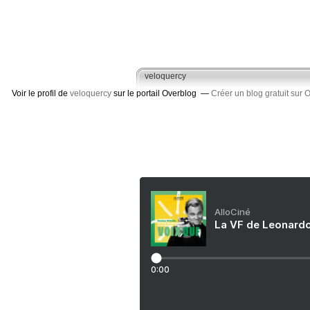
veloquercy
Voir le profil de
veloquercy
sur le portail Overblog
Créer un blog gratuit sur 
AlloCiné
La VF de Leonardo
0:00