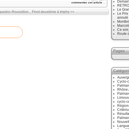
Demain
commenter cet article
…
RETRO :
Le Gran
edoc-Roussillon...
Finot deuxième à Imphy >>
Le Prix
annulé
Montbri
Marcol
Ce soir
Route d
Pages
Catégor
Auverg
Cyclo-c
Palmar
Rhône 
Palmar
Limous
cyclo-c
Région
Critéri
Résulta
Palmar
Nouvell
Langue