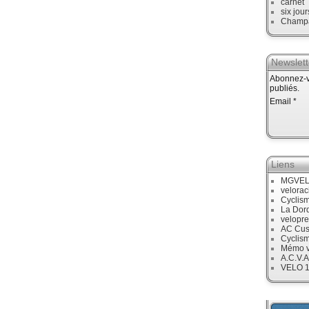
carnet
six jour
Champ
Newslett
Abonnez-vo
publiés.
Email
Liens
MGVE
velora
Cyclis
La Dor
velopre
AC Cus
Cyclis
Mémo v
A.C.V.A
VELO 