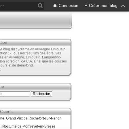
Connexion
+
Créer mon blog
tion
Le blog du cyclisme en Auvergne Limousin
ption
: - Tous les résultats des épreuves
ées en Auvergne, Limousin, Languedoc-
lon et région P.A.C.A. ainsi que les courses
Jours et de demi-fond.
t
he
 Récents
he, Grand Prix de Rochefort-sur-Nenon
, Nocturne de Montrevel-en-Bresse