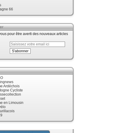
s
agne 66
er
us pour être averti des nouveaux articles
LO
cingnews
me Ardéchois
dogne Cycliste
ssecollection
set
me en Limousin
élo
urillacois
19