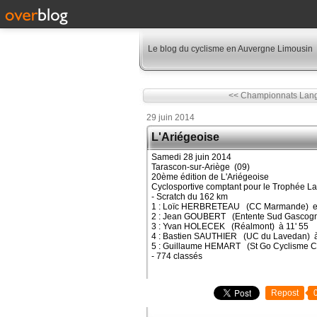
Le blog du cyclisme en Auvergne Limousin
<< Championnats Langu
29 juin 2014
L'Ariégeoise
Samedi 28 juin 2014
Tarascon-sur-Ariège (09)
20ème édition de L'Ariégeoise
Cyclosportive comptant pour le Trophée La
- Scratch du 162 km
1 : Loïc HERBRETEAU (CC Marmande) en
2 : Jean GOUBERT (Entente Sud Gascogne
3 : Yvan HOLECEK (Réalmont) à 11' 55
4 : Bastien SAUTHIER (UC du Lavedan) à
5 : Guillaume HEMART (St Go Cyclisme C
- 774 classés
Repost