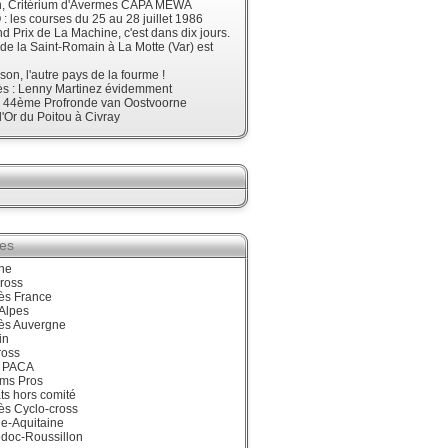
, Critérium d'Avermes CAPA MEWA
 les courses du 25 au 28 juillet 1986
d Prix de La Machine, c'est dans dix jours.
 de la Saint-Romain à La Motte (Var) est
son, l'autre pays de la fourme !
ès : Lenny Martinez évidemment
, 44ème Profronde van Oostvoorne
'Or du Poitou à Civray
ies
ne
ross
ès France
Alpes
ès Auvergne
in
ross
 PACA
ums Pros
ts hors comité
ès Cyclo-cross
e-Aquitaine
doc-Roussillon