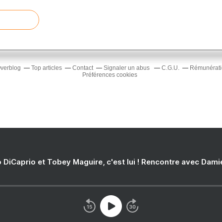
Overblog
Top articles
Contact
Signaler un abus
C.G.U.
Rémunératio
Préférences cookies
 DiCaprio et Tobey Maguire, c'est lui ! Rencontre avec Dam