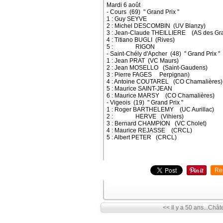
Mardi 6 août
- Cours (69) " Grand Prix "
1 : Guy SEYVE
2 : Michel DESCOMBIN (UV Blanzy)
3 : Jean-Claude THEILLIERE (AS des Gr
4 : Titiano BUGLI (Rives)
5 : RIGON
- Saint-Chély d'Apcher (48) " Grand Prix "
1 : Jean PRAT (VC Maurs)
2 : Jean MOSELLO (Saint-Gaudens)
3 : Pierre FAGES Perpignan)
4 : Antoine COUTAREL (CO Chamalières)
5 : Maurice SAINT-JEAN
6 : Maurice MARSY (CO Chamalières)
- Vigeois (19) " Grand Prix "
1 : Roger BARTHELEMY (UC Aurillac)
2 : HERVE (Vihiers)
3 : Bernard CHAMPION (VC Cholet)
4 : Maurice REJASSE (CRCL)
5 : Albert PETER (CRCL)
Re
<< Il y a 50 ans...Châ