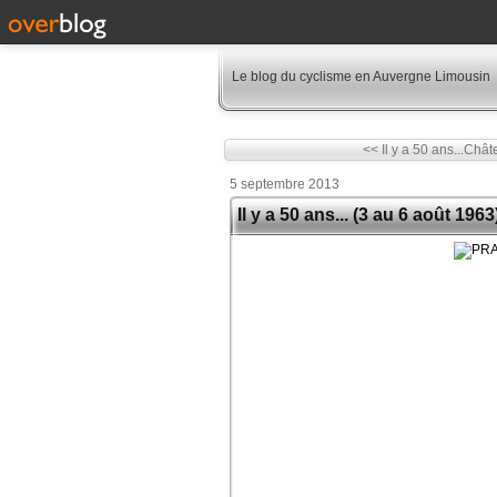
Le blog du cyclisme en Auvergne Limousin
<< Il y a 50 ans...Châ
5 septembre 2013
Il y a 50 ans... (3 au 6 août 1963