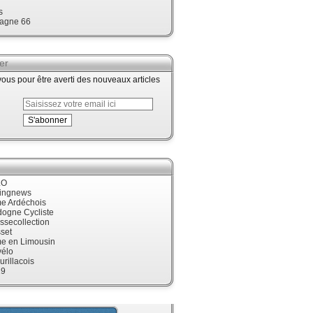
s
agne 66
er
us pour être averti des nouveaux articles
LO
cingnews
me Ardéchois
dogne Cycliste
ssecollection
set
me en Limousin
élo
urillacois
19