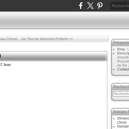
teau-Chinon...
1er Tour de Varennes Forterre >>
Présenta
Blog
: 
Descri
)
disput
Roussil
de Six 
Contac
Recherc
Articles
Dimanc
(Jura)
Demain