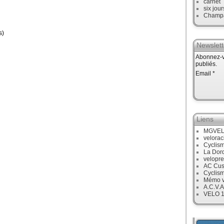
carnet
six jour
Champ
s)
Newslett
Abonnez-vo
publiés.
Email
Liens
MGVE
velora
Cyclis
La Dor
velopre
AC Cus
Cyclis
Mémo v
A.C.V.A
VELO 