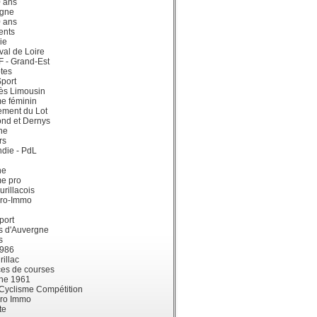
0 ans
gne
0 ans
ents
ie
val de Loire
dF - Grand-Est
tes
port
ès Limousin
e féminin
ement du Lot
ond et Dernys
ne
rs
die - PdL
ne
me pro
urillacois
ro-Immo
port
s d'Auvergne
s
1986
illac
es de courses
ne 1961
 Cyclisme Compétition
ro Immo
te