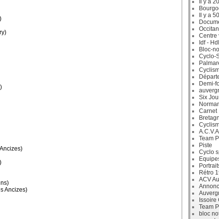
Il y a 2
Bourgo
Il y a 5
)
Docum
Occitan
y)
Centre 
Idf - H
Bloc-no
Cyclo-S
Palmar
Cyclism
Départ
Demi-f
)
auverg
Six Jou
Norman
Carnet
Bretag
Cyclis
A.C.V.A
Team P
Piste
Ancizes)
Cyclo s
Equipe
)
Portrait
Rétro 
ACV Aur
ns)
Annonc
s Ancizes)
Auverg
Issoire
Team P
bloc no