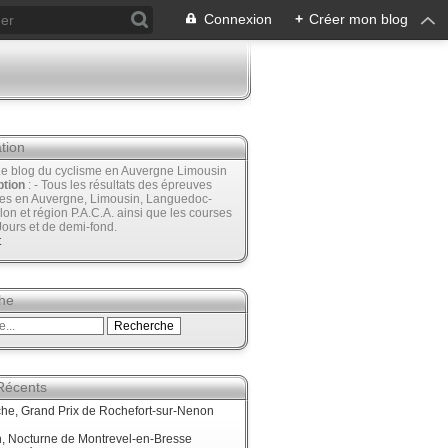
Connexion
+
Créer mon blog
tion
Le blog du cyclisme en Auvergne Limousin
ption
: - Tous les résultats des épreuves
ées en Auvergne, Limousin, Languedoc-
lon et région P.A.C.A. ainsi que les courses
Jours et de demi-fond.
t
he
 Récents
he, Grand Prix de Rochefort-sur-Nenon
, Nocturne de Montrevel-en-Bresse