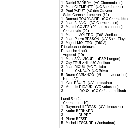
1 : Daniel BARBRY (AC Clermontoise)
2 : Marc CLEMENTE (UC Montferrand)
3 : Paul PAPUT (AS des Graves)
- Saint-Germain-Lembron (63)
1 : Bernard TOURNAIRE (CO Chamalière
2 : Jean BLANC (AC Clermontoise)
3 : Marcel GOMEZ (Pédale Issoirienne)
- Chazemais (03)
1 : Manuel MOLERO (EdS Montluçon)
2 : Jean-Pierre BESSON (UV Saint-Eloy)
3 : Miguel MOLERO (EdSM)
Résultats extérieurs
Dimanche 4 août
- Argentat (19)
1 : Marc SAN MIGUEL (ESP-Langon)
2 : Guy FRULANI (UC Aurillac)
3 : Jean RIOUX (VC Tulliste)
4 : CANAUD (UC Brive)
5 : Bruno CABIANCO (Villeneuve-sur-Lot)
- Noth (23)
1 : Yves RAULT (UV Limousine)
2 : Valentin RIGAUD (VC Aubusson)
3 : ROUX (CC Châteaumeillant)
Lundi 5 août
- Chamberet (19)
1 : Raymond HEBRAS (UV Limousine)
2 : André BERNARD
3 : DUPRE
4 : Pierre BESSE
5 : Michel LESCURE (Montauban)