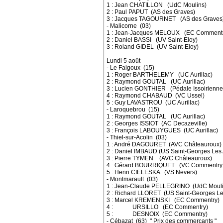
1 : Jean CHATILLON (UdC Moulins)
2 : Paul PAPUT (AS des Graves)
3 : Jacques TAGOURNET (AS des Graves
- Malicorne (03)
1 : Jean-Jacques MELOUX (EC Commentr
2 : Daniel BASSI (UV Saint-Eloy)
3 : Roland GIDEL (UV Saint-Eloy)
Lundi 5 août
- Le Falgoux (15)
1 : Roger BARTHELEMY (UC Aurillac)
2 : Raymond GOUTAL (UC Aurillac)
3 : Lucien GONTHIER (Pédale Issoirienne
4 : Raymond CHABAUD (VC Ussel)
5 : Guy LAVASTROU (UC Aurillac)
- Laroquebrou (15)
1 : Raymond GOUTAL (UC Aurillac)
2 : Georges ISSIOT (AC Decazeville)
3 : François LABOUYGUES (UC Aurillac)
- Thiel-sur-Acolin (03)
1 : André DAGOURET (AVC Châteauroux)
2 : Daniel IMBAUD (US Saint-Georges Les 
3 : Pierre TYMEN (AVC Châteauroux)
4 : Gérard BOURRIQUET (VC Commentry
5 : Henri CIELESKA (VS Nevers)
- Montmarault (03)
1 : Jean-Claude PELLEGRINO (UdC Mouli
2 : Richard LLORET (US Saint-Georges Le
3 : Marcel KREMENSKI (EC Commentry)
4 : URSILLO (EC Commentry)
5 : DESNOIX (EC Commentry)
- Cébazat (63) " Prix des commerçants "