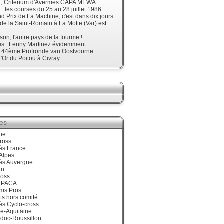
, Critérium d'Avermes CAPA MEWA
 les courses du 25 au 28 juillet 1986
d Prix de La Machine, c'est dans dix jours.
 de la Saint-Romain à La Motte (Var) est
son, l'autre pays de la fourme !
ès : Lenny Martinez évidemment
, 44ème Profronde van Oostvoorne
'Or du Poitou à Civray
ies
ne
ross
ès France
Alpes
ès Auvergne
in
ross
 PACA
ums Pros
ts hors comité
ès Cyclo-cross
e-Aquitaine
doc-Roussillon