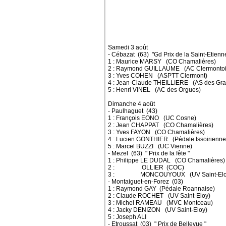
Samedi 3 août
- Cébazat (63) "Gd Prix de la Saint-Etienn
1 : Maurice MARSY (CO Chamalières)
2 : Raymond GUILLAUME (AC Clermontoi
3 : Yves COHEN (ASPTT Clermont)
4 : Jean-Claude THEILLIERE (AS des Gra
5 : Henri VINEL (AC des Orgues)
Dimanche 4 août
- Paulhaguet (43)
1 : François EONO (UC Cosne)
2 : Jean CHAPPAT (CO Chamalières)
3 : Yves FAYON (CO Chamalières)
4 : Lucien GONTHIER (Pédale Issoirienne
5 : Marcel BUZZI (UC Vienne)
- Mezel (63) " Prix de la fête "
1 : Philippe LE DUDAL (CO Chamalières)
2 : OLLIER (COC)
3 : MONCOUYOUX (UV Saint-Elo
- Montaiguet-en-Forez (03)
1 : Raymond GAY (Pédale Roannaise)
2 : Claude ROCHET (UV Saint-Eloy)
3 : Michel RAMEAU (MVC Montceau)
4 : Jacky DENIZON (UV Saint-Eloy)
5 : Joseph ALI
- Etroussat (03) " Prix de Bellevue "