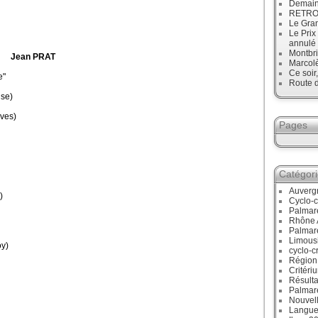
Demain
RETRO :
Le Gran
Le Prix
annulé
Montbri
Jean PRAT
Marcol
Ce soir
e"
Route d
se)
ves)
Pages
Catégor
Auverg
)
Cyclo-c
Palmar
Rhône 
Palmar
Limous
y)
cyclo-c
Région
Critéri
Résulta
Palmar
Nouvell
Langue