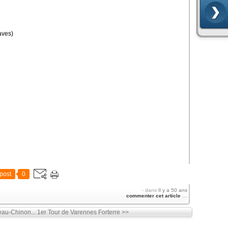
aves)
post
0
-
dans
Il y a 50 ans
commenter cet article
…
teau-Chinon...
1er Tour de Varennes Forterre >>