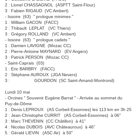
2 : Lionel CHASSAGNOL (ASPTT Saint-Flour)
3 : Fabien RIGAUD (VC Ambert)
- Issoire (63) " prologue minimes "
1 : William GACON (FACC)
2 : Thibault LEPLAT (VC Thiers)
3 : Grégory ROLLAND (VC Ambert)
- Issoire (63) " prologue cadets "
1 : Damien LAVIGNE (Mozac CC)
2 : Pierre-Antoine MAYNARD (EV Angers)
3 : Patrick PERSON (Mozac CC)
- Saint-Caprais (03)
1 : Eric BARBRY (FACC)
2 : Stéphane AUROUX (JGA Nevers)
3 : GOURDON (SC Saint-Amand-Montrond)
Lundi 10 mai
- Orcines " Souvenir Eugène Barrat " - Arrivée au sommet du
Puy-de-Dôme
1 : Denis LEPROUX (AS Corbeil-Essonnes) les 113 km en 3h 25
2 : Jean-Christophe CURRIT (AS Corbeil-Essonnes) à 06"
3 : Marc THEVENIN (CC Châtillon) à 41"
4 : Nicolas DUBOIS (AVC Châteauroux) à 46"
5 : Gérald LIEVIN (ASC Air) à 50"