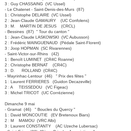
3 : Guy CHASSAING (VC Ussel)
- Le Chatenet - Saint-Denis-des-Murs (87)
1 : Christophe DELAIRE (VC Ussel)
2 : Jean-Claude GAMAURY (UC Confolens)
3 : M. MARTIN DE JESUS (CRCL)
- Bessines (87) " Tour du canton "
1 : Jean-Claude LASKOWSKI (VC Aubusson)
2 : Frédéric MAINGUENAUD (Pédale Saint-Florent)
3 : Joop HOPMAN (SC Rivarennes)
- Saint-Victor-sur-Rhins (42)
1 : Benoît LUMINET (CR4C Roanne)
2 : Christophe BERNAT (CR4C)
3 : D. ROLLAND (CR4C)
- Mayrinhac-Lentour (46) " Prix des fêtes "
1 : Laurent FERRIERES (Guidon Decazeville)
2 : A TEISSEDOU (VC Figeac)
3 : Michel TRICOT (UC Corrézienne)
Dimanche 9 mai
- Gramat (46) " Boucles du Quercy "
1 : David MONCOUTIE (EV Bretenoux Biars)
2 : M MAMOU (VRC Albi)
3 : Laurent CONSTANTY (AC Uzeche Lubersac)