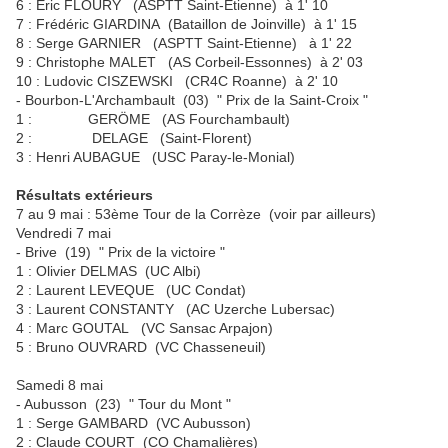
6 : Eric FLOURY (ASPTT Saint-Etienne) à 1' 10
7 : Frédéric GIARDINA (Bataillon de Joinville) à 1' 15
8 : Serge GARNIER (ASPTT Saint-Etienne) à 1' 22
9 : Christophe MALET (AS Corbeil-Essonnes) à 2' 03
10 : Ludovic CISZEWSKI (CR4C Roanne) à 2' 10
- Bourbon-L'Archambault (03) " Prix de la Saint-Croix "
1 : GERÖME (AS Fourchambault)
2 : DELAGE (Saint-Florent)
3 : Henri AUBAGUE (USC Paray-le-Monial)
Résultats extérieurs
7 au 9 mai : 53ème Tour de la Corrèze (voir par ailleurs)
Vendredi 7 mai
- Brive (19) " Prix de la victoire "
1 : Olivier DELMAS (UC Albi)
2 : Laurent LEVEQUE (UC Condat)
3 : Laurent CONSTANTY (AC Uzerche Lubersac)
4 : Marc GOUTAL (VC Sansac Arpajon)
5 : Bruno OUVRARD (VC Chasseneuil)
Samedi 8 mai
- Aubusson (23) " Tour du Mont "
1 : Serge GAMBARD (VC Aubusson)
2 : Claude COURT (CO Chamalières)