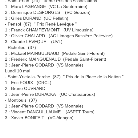
- Saint-Frion (23) "3ème Pris des Associations "
1 : Marc LAGRANGE (VC La Souterraine)
2 : Dominique DESFORGES (VC Gouzon)
3 : Gilles DURAND (UC Felletin)
- Pensol (87) " Prix René Levêque "
1 : Franck CHAMPEYMONT (UV Limousine)
2 : Olivier CHALARD (AC Limoges Bussière Poitevine)
3 : Claude LEVEQUE (UVL)
- Richelieu (37)
1 : Mickaël MAINGUENAUD (Pédale Saint-Florent)
2 : Frédéric MAINGUENAUD (Pédale Saint-Florent)
3 : Jean-Pierre GODARD (VS Monnaie)
Lundi 10 mai
- Saint-Yrieix-la-Perche (87) " Prix de la Place de la Nation "
1 : Eric FOUIX (CRCL)
2 : Bruno OUVRARD
3 : Jean-Pierre DURACKA (UC Châteauroux)
- Montlouis (37)
1 : Jean-Pierre GODARD (VS Monnaie)
2 : Vincent DANGUILLAUME (ASPTT Tours)
3 : Xavier BONIFAIT (VC Alençon)