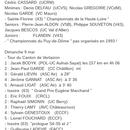
Cédric CASSARD (UCRM)
Minimes : Denis DELFAU (UCVS), Nicolas GREGOIRE (VCdM),
Nicolas GARDE (VC Maurs)
- Sainte-Florine (43) " Championnats de la Haute-Loire "
Seniors : Pierre-Jean ALDON (VSB), Philippe SOUVETON (V43),
Jacques BESCOS (UC Val d'Allier)
Juniors : FLANDIN (V43)
- " Championnats du Puy-de-Dôme " pas organisés en 1993 !
Dimanche 9 mai
- Tour du Canton de Vertaizon
1 : Jacek BODYK (POL-UC Aulnat-Sayat) les 157 km en 4h 06
2 : Jean-Paul GARDE (CC Châtillon) mt
3 : Gérald LIEVIN (ASC Air) à 28"
4 : Jérôme GANNAT (ASC Air) à 3' 36
5 : Arnaud LIGAT (ASC Air) à 3' 40
- Issoire (63) " Grand Prix Eugène Marchand "
1 : Eric FOUIX (CRCL)
2 : Raphaël SIMONIN (UC Berry)
3 : Thierry LAMY (AVC Châteauroux)
4 : Sylvain GENESTOUX (ECCF)
5 : Lionel FOUCHARD (ECCF)
- Issoire (63) "prologue S4-S5 et J "
1 : Guillaume LADEVIE (FACC)