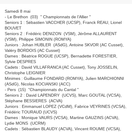
Samedi 8 mai
- Le Brethon (03) " Championnats de l'Allier "
Seniors 1 : Sébastien VACCHER (UCSP), Franck REAU, Lionel
BOUVET
Seniors 2 : Frédéric DENIZON (VSM), Jérôme ALLAURENT
(VSM), Philippe SIMONIN (ROMYA)
Juniors : Johan HUBLER (ASdG), Antoine SKVOR (AC Cusset),
Valéry BORDOIS (AC Cusset)
Dames : Béatrice ROGUE (UCSP), Bernadette FORESTIER,
Sylvie DESPRES
Cadets : David VILLAFRANCA (AC Cusset), Tony JOSSELIN,
Christophe LEIGNIER
Minimes : Guillaume FONDARD (ROMYA), Julien MARCHIONNI
(ASdG), Nicolas KOCIANSKI (ACC)
- Pers (15) "Championnats du Cantal "
Seniors 2 : David LAPENDRY (UCVS), Marc GOUTAL (VCSA),
Stéphane BESSIERES (ACVA)
Juniors : Emmanuel LOPEZ (VCdM), Fabrice VEYRINES (VCSA),
Frédéric TOURAUD (UCVS)
Dames : Monique VAURS (VCSA), Martine GAUZINS (ACVA),
Lydie MONS (UCRM)
Cadets : Sébastien BLAUDY (ACVA), Vincent ROUME (VCSA),