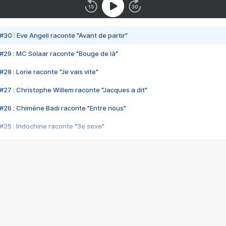
#30 : Eve Angeli raconte "Avant de partir"
#29 : MC Solaar raconte "Bouge de là"
28 : Lorie raconte "Je vais vite"
#27 : Christophe Willem raconte "Jacques a dit"
#26 : Chimène Badi raconte "Entre nous"
#25 : Indochine raconte "3e sexe"
#24 : Zaho raconte "C'est chelou"
#23 : Patrick Bruel raconte "Au café des délices"
#22 : Kyo raconte "Le chemin"
#21 : Nolwenn Leroy raconte "Cassé"
#20 : Patrick Hernandez raconte "Born to be alive"