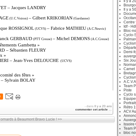
Il y a 2
Bourgo
IVET – Jacques LANDRY
Il y a 5
Docum
SAGE
– Gilbert KRIKORIAN
Occitan
(U.C.Voiron)
(Gardanne)
Centre 
Idf - H
ique ROSSIGNOL
– Fabrice MATHIEU
(UCVS)
(A.C.Neuvic)
Bloc-no
Cyclo-S
ranck GERBAUD
– Michel DEMONS
Palmar
(PTT Creuse)
(A.C.Creuse)
Cyclism
êtements Gambetta »
Départ
 – Sébastien FLEURY
Demi-f
ux »
auverg
ERI – Jean-Yves DELOUCHE
Six Jou
(UCVS)
Norman
Carnet
Bretag
 comité des fêtes »
Cyclis
 – Sylvain BOLAY
A.C.V.A
Team P
Piste
Cyclo s
0
Equipe
Portrait
-
dans
Il y a 20 ans
Rétro 
commenter cet article
…
ACV Aur
Annonc
Cornards à Beaumont
Bravo Lucie ! >>
Auverg
Issoire
Team P
bloc no