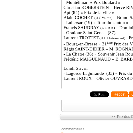
- Montélimar
« Prix Boulard »
Christian KOBERSTEIN – Hervé R
Apt (84) « Prix de la ville »
Alain COCHET
– Bruno 
(U.C.Voiron)
- Lubersac (19) « Tour du canton »
Francis SAUDRAY
– Domin
(A.C.R.R.)
- Oradour-Saint-Genest (87)
Laurent TROTTET
– F
(U.C.Châteauneuf)
ème
- Bourg-en-Bresse « 31
Prix des V
Régis SAINT-DIDIER – M
ROGNARD
- La Chatre (36) « Souvenir Jean Ro
Frédéric MAIGUENAUD – E
BARBI
Lundi 6 avril
- Lagorce-Laguirande
(33) « Prix du
Laurent ROUX – Olivier OUVRARD
Repost
<< Prix des 
commentaires