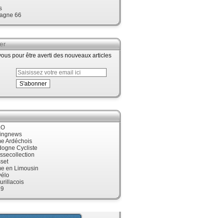
s
agne 66
er
us pour être averti des nouveaux articles
LO
cingnews
me Ardéchois
dogne Cycliste
ssecollection
set
me en Limousin
élo
urillacois
19