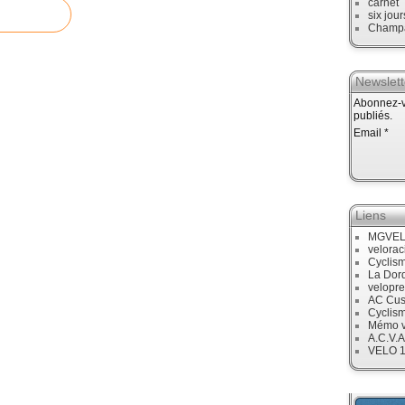
carnet
six jour
Champ
Newslett
Abonnez-vo
publiés.
Email
Liens
MGVE
velora
Cyclis
La Dor
velopre
AC Cus
Cyclis
Mémo v
A.C.V.A
VELO 