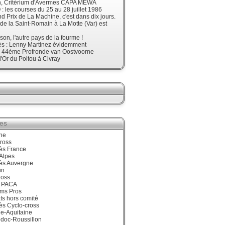
, Critérium d'Avermes CAPA MEWA
 les courses du 25 au 28 juillet 1986
d Prix de La Machine, c'est dans dix jours.
 de la Saint-Romain à La Motte (Var) est
son, l'autre pays de la fourme !
ès : Lenny Martinez évidemment
, 44ème Profronde van Oostvoorne
'Or du Poitou à Civray
ies
ne
ross
ès France
Alpes
ès Auvergne
in
ross
 PACA
ums Pros
ts hors comité
ès Cyclo-cross
e-Aquitaine
doc-Roussillon