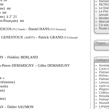
Demain
mt
RETRO :
ne)
mt
Le Gran
Le Prix
)
mt
annulé
ne)
à 2’ 21
Montbri
nt-Pourçain)
mt
Marcol
»
Ce soir
Route d
 BESCOS
– Daniel HANS
(V.C.Ussel)
(V.C.Gouzon)
ne GENESTOUX
– Patrick GRAND
(ASPTT)
(V.S.Gerzat)
Pages
RY – Frédéric BERLAND
Catégor
an-Pierre DEMARIGNY – Gilles DEMARIGNY
Auverg
Cyclo-c
Palmar
Rhône 
e »
Palmar
rrézienne)
Limous
usin)
cyclo-c
Région
an)
Critéri
Résulta
ine)
Palmar
Nouvell
Langue
AY – Didier SAUMON