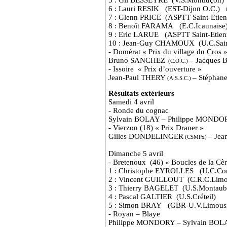
6 : Lauri RESIK
(EST-Dijon O.C.)
7 : Glenn PRICE
(ASPTT Saint-Etien
8 : Benoît FARAMA
(E.C.Icaunaise
9 : Eric LARUE
(ASPTT Saint-Etien
10 : Jean-Guy CHAMOUX
(U.C.Sai
- Domérat « Prix du village du Cros 
Bruno SANCHEZ
– Jacques
(C.O.C.)
- Issoire
« Prix d’ouverture »
Jean-Paul THERY
– Stépha
(A.S.S.C.)
Résultats extérieurs
Samedi 4 avril
- Ronde du cognac
Sylvain BOLAY – Philippe MONDO
- Vierzon (18) « Prix Draner »
Gilles DONDELINGER
– Je
(CSMPx)
Dimanche 5 avril
- Bretenoux
(46) « Boucles de la Cèr
1 : Christophe EYROLLES
(U.C.Co
2 : Vincent GUILLOUT
(C.R.C.Limo
3 : Thierry BAGELET
(U.S.Montaub
4 : Pascal GALTIER
(U.S.Créteil)
5 : Simon BRAY
(GBR-U.V.Limous
- Royan – Blaye
Philippe MONDORY – Sylvain BOL