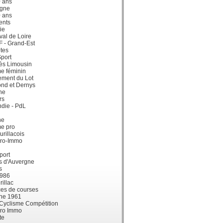
0 ans
gne
0 ans
ents
ie
val de Loire
dF - Grand-Est
tes
port
ès Limousin
e féminin
ement du Lot
ond et Dernys
ne
rs
die - PdL
ne
me pro
urillacois
ro-Immo
port
s d'Auvergne
s
1986
illac
es de courses
ne 1961
 Cyclisme Compétition
ro Immo
te