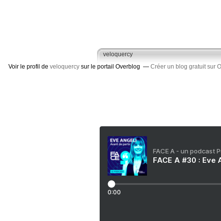
veloquercy
Voir le profil de
veloquercy
sur le portail Overblog
Créer un blog gratuit sur 
FACE A - un podcast 
FACE A #30 : Eve A
0:00