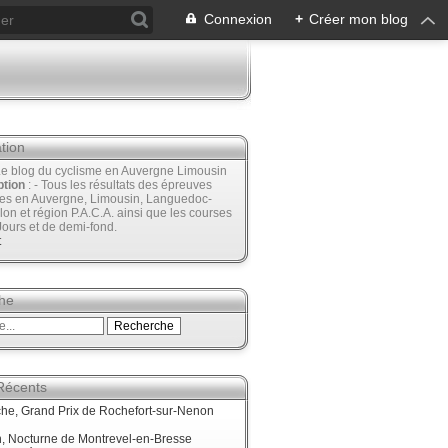
Connexion
+
Créer mon blog
tion
Le blog du cyclisme en Auvergne Limousin
ption
: - Tous les résultats des épreuves
ées en Auvergne, Limousin, Languedoc-
lon et région P.A.C.A. ainsi que les courses
Jours et de demi-fond.
t
he
 Récents
he, Grand Prix de Rochefort-sur-Nenon
, Nocturne de Montrevel-en-Bresse