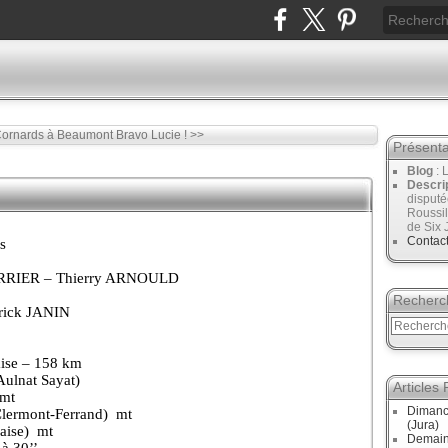
Cornards à Beaumont
Bravo Lucie ! >>
Présenta
Blog
: 
Descri
disput
Roussil
de Six 
Contac
s
RRIER – Thierry ARNOULD
Recherc
rick JANIN
ise – 158 km
ulnat Sayat)
Articles
mt
Dimanc
lermont-Ferrand)
mt
(Jura)
aise)
mt
Demain
à 30’’