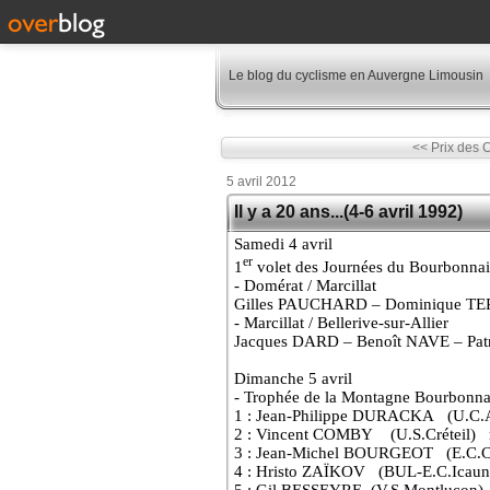
Le blog du cyclisme en Auvergne Limousin
<< Prix des 
5 avril 2012
Il y a 20 ans...(4-6 avril 1992)
Samedi 4 avril
er
1
volet des Journées du Bourbonnai
- Domérat / Marcillat
Gilles PAUCHARD – Dominique TE
- Marcillat / Bellerive-sur-Allier
Jacques DARD – Benoît NAVE – Pat
Dimanche 5 avril
- Trophée de la Montagne Bourbonna
1 : Jean-Philippe DURACKA
(U.C.A
2 : Vincent COMBY
(U.S.Créteil)
3 : Jean-Michel BOURGEOT
(E.C.C
4 : Hristo ZAÏKOV
(BUL-E.C.Icaun
5 : Gil BESSEYRE
(V.S.Montluçon)