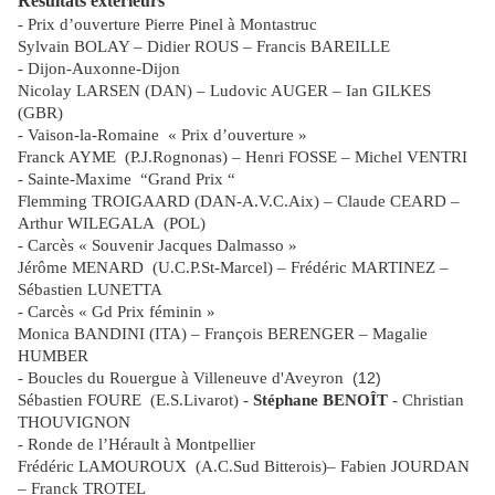
Résultats extérieurs
- Prix d’ouverture Pierre Pinel à Montastruc
Sylvain BOLAY – Didier ROUS – Francis BAREILLE
- Dijon-Auxonne-Dijon
Nicolay LARSEN (DAN) – Ludovic AUGER – Ian GILKES
(GBR)
- Vaison-la-Romaine
« Prix d’ouverture »
Franck AYME
(P.J.Rognonas) – Henri FOSSE – Michel VENTRI
- Sainte-Maxime
“Grand Prix “
Flemming TROIGAARD (DAN-A.V.C.Aix) – Claude CEARD –
Arthur WILEGALA
(POL)
- Carcès « Souvenir Jacques Dalmasso »
Jérôme MENARD
(U.C.P.St-Marcel) – Frédéric MARTINEZ –
Sébastien LUNETTA
- Carcès « Gd Prix féminin »
Monica BANDINI (ITA) – François BERENGER – Magalie
HUMBER
- Boucles du Rouergue à Villeneuve d'Aveyron
(12)
Sébastien FOURE (E.S.Livarot) -
Stéphane BENOÎT
- Christian
THOUVIGNON
- Ronde de l’Hérault à Montpellier
Frédéric LAMOUROUX
(A.C.Sud Bitterois)– Fabien JOURDAN
– Franck TROTEL