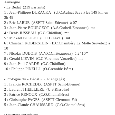
Auvergne.
- Le Bédat
(219 partants)
1 : Jean-Philippe DURACKA
(U.C.Aulnat Sayat) les 149 km en
3h 49’
2 : Eric LARUE
(ASPTT Saint-Etienne)
à 07
3 : Jean-Pierre BOURGEOT
(A.S.Corbeil-Essonnes)
mt
4 : Denis JUSSEAU
(C.C.Châtillon)
mt
5 : Mickaël BOULET
(O.C.C.Laval)
mt
6 : Christian KOBERSTEIN
(E.C.Chambéry La Motte Servolex) à
10’’
7 : Nicolas DUBOIS
(A.V.C.Châteauroux)
à 2’ 10’’
8 : Gérald LIEVIN
(C.C.Varennes Vauzelles)
mt
9 : Jean-Paul GARDE
(C.C.Châtillon)
10 : Philippe PINELLI
(O.Grenoble Isère)
- Prologue du « Bédat »
(97 engagés)
1 : Francis ROCHEDIX
(ASPTT Saint-Etienne)
2 : Laurent THEILLIERE
(U.S.P.Issoire)
3 : Patrice RENOUX
(C.O.Chamalières)
4 : Christophe PAGES
(ASPTT Clermont-Fd)
5 : Jean-Claude CHAUSSARD
(C.O.Chamalières)