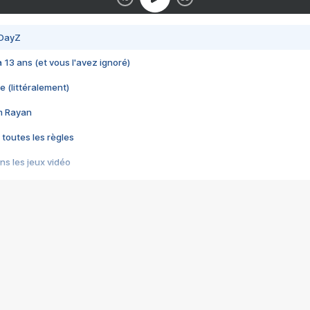
 DayZ
 a 13 ans (et vous l'avez ignoré)
e (littéralement)
im Rayan
 toutes les règles
s les jeux vidéo
us choquant de Rockstar ? - Le scandale BULLY
e plus moche de Steam
du RÊVE tourne au CAUCHEMAR
pendant 8 heures
it… à tort