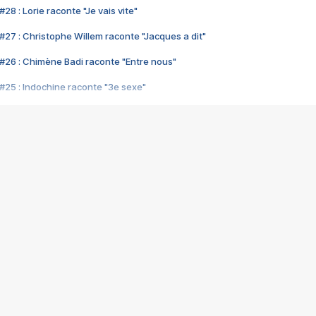
28 : Lorie raconte "Je vais vite"
#27 : Christophe Willem raconte "Jacques a dit"
#26 : Chimène Badi raconte "Entre nous"
#25 : Indochine raconte "3e sexe"
#24 : Zaho raconte "C'est chelou"
#23 : Patrick Bruel raconte "Au café des délices"
#22 : Kyo raconte "Le chemin"
#21 : Nolwenn Leroy raconte "Cassé"
#20 : Patrick Hernandez raconte "Born to be alive"
#19 : Lorie raconte "Près de moi"
#18 : Michael Jones raconte "A nos actes manqués" (avec Jean-Jacque
#17 : Khaled raconte "Aïcha"
#16 : Corneille raconte "Parce qu'on vient de loin"