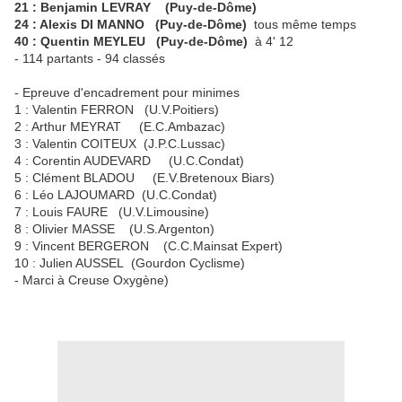
21 : Benjamin LEVRAY (Puy-de-Dôme)
24 : Alexis DI MANNO (Puy-de-Dôme)
tous même temps
40 : Quentin MEYLEU (Puy-de-Dôme)
à 4' 12
- 114 partants - 94 classés
- Epreuve d'encadrement pour minimes
1 : Valentin FERRON (U.V.Poitiers)
2 : Arthur MEYRAT (E.C.Ambazac)
3 : Valentin COITEUX (J.P.C.Lussac)
4 : Corentin AUDEVARD (U.C.Condat)
5 : Clément BLADOU (E.V.Bretenoux Biars)
6 : Léo LAJOUMARD (U.C.Condat)
7 : Louis FAURE (U.V.Limousine)
8 : Olivier MASSE (U.S.Argenton)
9 : Vincent BERGERON (C.C.Mainsat Expert)
10 : Julien AUSSEL (Gourdon Cyclisme)
- Marci à Creuse Oxygène)